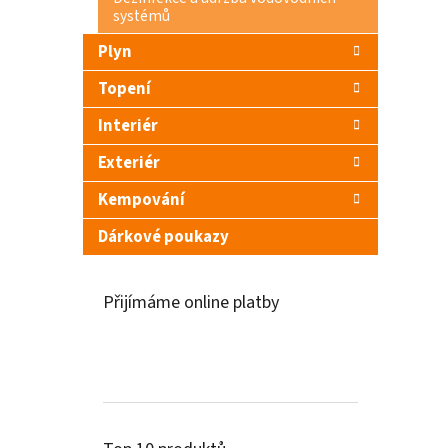
systémů
Plyn
Topení
Interiér
Exteriér
Kempování
Dárkové poukazy
Přijímáme online platby