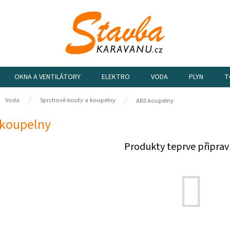
OKNA A VENTILÁTORY
ELEKTRO
VODA
PLYN
T
ů
Voda
Sprchové kouty a koupelny
ABS koupelny
koupelny
Produkty teprve připrav