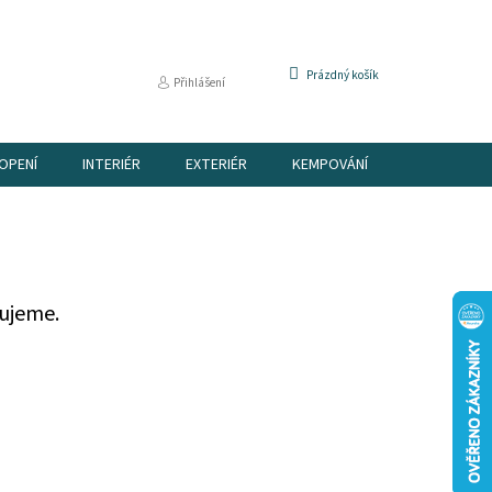
NÁKUPNÍ
Prázdný košík
Přihlášení
KOŠÍK
OPENÍ
INTERIÉR
EXTERIÉR
KEMPOVÁNÍ
DÁRKOVÉ P
ujeme.