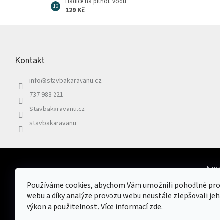
Hadice na pitnou vodu
129 Kč
Z
á
p
Kontakt
a
t
info
@
stavbakaravanu.cz
í
737 983 221
Stavbakaravanu.cz
stavbakaravanu
E-ma
Odebírat newsletter
Používáme cookies, abychom Vám umožnili pohodlné pro
Vložením e-mailu souhlasíte s
podmínkami 
webu a díky analýze provozu webu neustále zlepšovali jeh
výkon a použitelnost
.
Více informací
zde
.