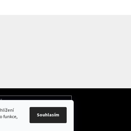
il
hlížení
Souhlasím
ochrany osobních údajů
o funkce,