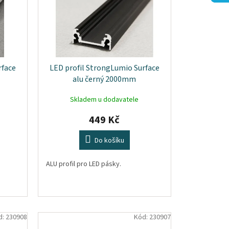
rface
LED profil StrongLumio Surface
alu černý 2000mm
Skladem u dodavatele
449 Kč
Do košíku
ALU profil pro LED pásky.
d:
230908
Kód:
230907