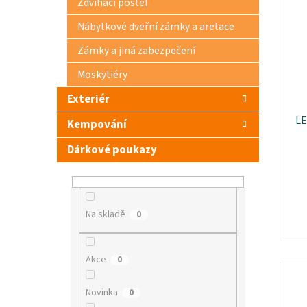
Zdvihací postel
Nábytkové dveřní zámky a aretace
Zámky a jiná zabezpečení
Moskytiéry
Exteriér
LE
Kempování
Dárkové poukazy
Na skladě
0
Akce
0
Novinka
0