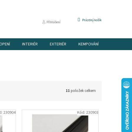
NÁKUPNÍ
Prázdný košík
Přihlášení
KOŠÍK
OPENÍ
INTERIÉR
EXTERIÉR
KEMPOVÁNÍ
DÁRKOVÉ P
11
položek celkem
d:
230904
Kód:
230903