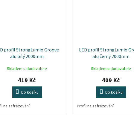
D profil StrongLumio Groove
LED profil StrongLumio G
alu bílý 2000mm
alu černý 2000mm
Skladem u dodavatele
Skladem u dodavatele
419 Kč
409 Kč
Do košíku
Do košíku
il na zafrézování.
Profil na zafrézování.
O
v