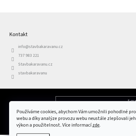
Z
á
p
Kontakt
a
t
info
@
stavbakaravanu.cz
í
737 983 221
Stavbakaravanu.cz
stavbakaravanu
E-ma
Odebírat newsletter
Používáme cookies, abychom Vám umožnili pohodlné pro
Vložením e-mailu souhlasíte s
podmínkami 
webu a díky analýze provozu webu neustále zlepšovali jeh
výkon a použitelnost
.
Více informací
zde
.