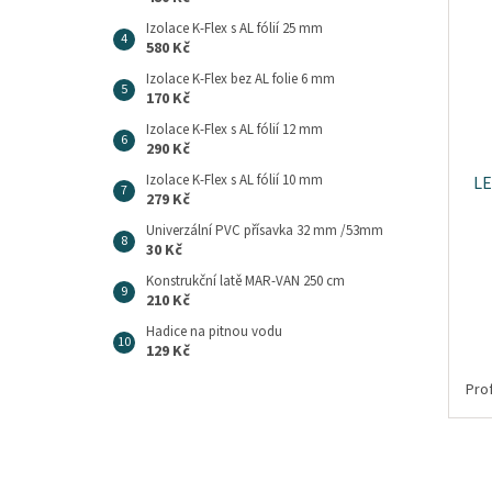
Izolace K-Flex s AL fólií 25 mm
580 Kč
Izolace K-Flex bez AL folie 6 mm
170 Kč
Izolace K-Flex s AL fólií 12 mm
290 Kč
Izolace K-Flex s AL fólií 10 mm
LE
279 Kč
Univerzální PVC přísavka 32 mm /53mm
30 Kč
Konstrukční latě MAR-VAN 250 cm
210 Kč
Hadice na pitnou vodu
129 Kč
Prof