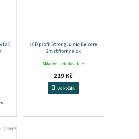
i12 E
LED profil StrongLumio Belcore
m
2m stříbrný elox
Skladem u dodavatele
229 Kč
Do košíku
vou
d:
230905