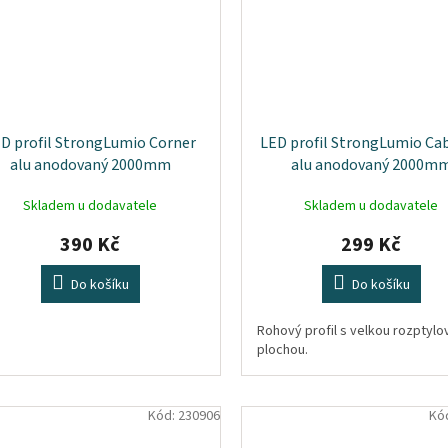
D profil StrongLumio Corner
LED profil StrongLumio Cab
alu anodovaný 2000mm
alu anodovaný 2000m
Skladem u dodavatele
Skladem u dodavatele
390 Kč
299 Kč
Do košíku
Do košíku
Rohový profil s velkou rozptylo
plochou.
Kód:
230906
Kó