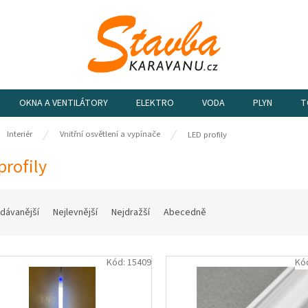
OKNA A VENTILÁTORY
ELEKTRO
VODA
PLYN
T
ů
Interiér
Vnitřní osvětlení a vypínače
LED profily
profily
dávanější
Nejlevnější
Nejdražší
Abecedně
Kód:
15409
Kó