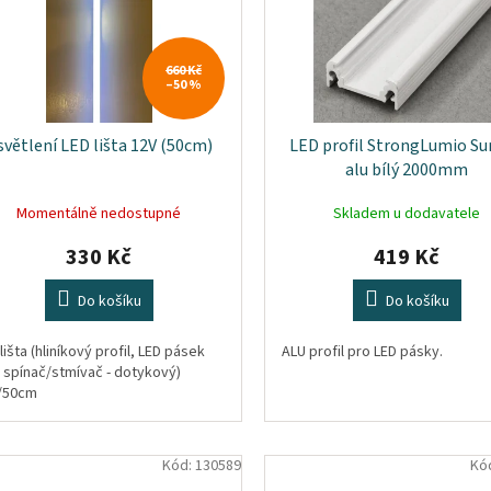
660 Kč
–50 %
světlení LED lišta 12V (50cm)
LED profil StrongLumio Su
alu bílý 2000mm
Momentálně nedostupné
Skladem u dodavatele
330 Kč
419 Kč
Do košíku
Do košíku
lišta (hliníkový profil, LED pásek
ALU profil pro LED pásky.
, spínač/stmívač - dotykový)
/50cm
Kód:
130589
Kó