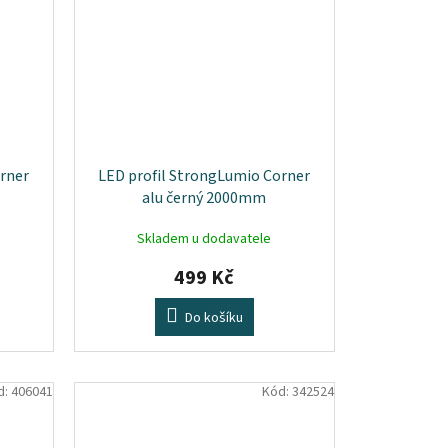
orner
LED profil StrongLumio Corner
alu černý 2000mm
Skladem u dodavatele
499 Kč
Do košíku
d:
406041
Kód:
342524