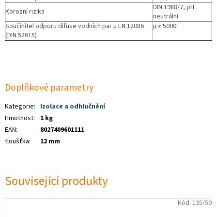
DIN 1988/7, pH
Korozní rizika
neutrální
Součinitel odporu difuse vodních par µ EN 12086
µ ≥ 5000
(DIN 52615)
Doplňkové parametry
Kategorie
:
Izolace a odhlučnění
Hmotnost
:
1 kg
EAN
:
8027409601111
tloušťka
:
12 mm
Související produkty
Kód:
135/50