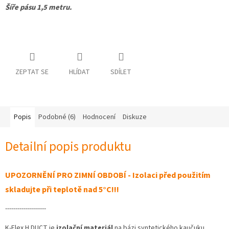
Šíře pásu 1,5 metru.
ZEPTAT SE
HLÍDAT
SDÍLET
Popis
Podobné (6)
Hodnocení
Diskuze
Detailní popis produktu
UPOZORNĚNÍ PRO ZIMNÍ OBDOBÍ - Izolaci před použitím
skladujte při teplotě nad 5
°C!!!
--------------------
K-Flex H DUCT je
izolační materiál
na bázi syntetického kaučuku,