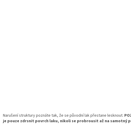
Narušení struktury poznáte tak, že se původní lak přestane lesknout.
POZ
je pouze zdrsnit povrch laku, nikoli se probrousit až na samotný p