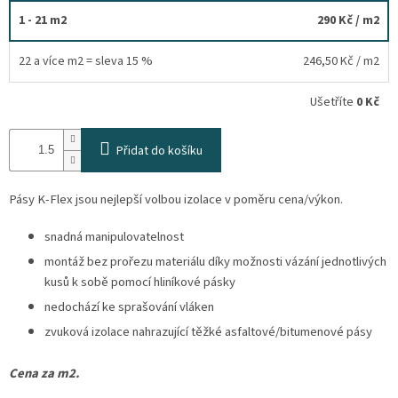
osobních
1 - 21 m2
290 Kč
/ m2
údajů
Obchodní
22 a více m2 = sleva 15 %
246,50 Kč
/ m2
podmínky
Ušetříte
0 Kč
Vrácení
zboží
a
reklamace
Přidat do košíku
Bonusový
program
Pásy K-Flex jsou nejlepší volbou izolace v poměru cena/výkon.
Karavánek
snadná manipulovatelnost
Moje
objednávka
montáž bez prořezu materiálu díky možnosti vázání jednotlivých
kusů k sobě pomocí hliníkové pásky
Přihlášení
nedochází ke sprašování vláken
zvuková izolace nahrazující těžké asfaltové/bitumenové pásy
Cena za m2.