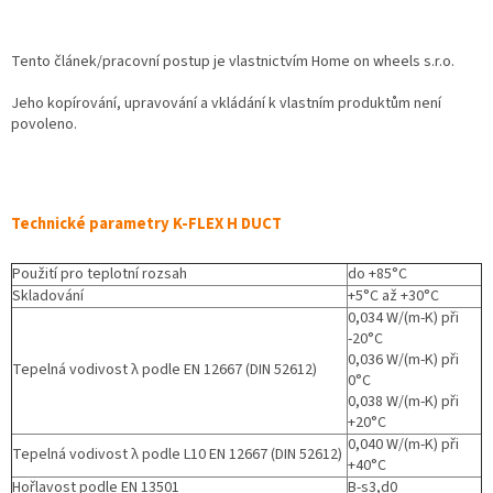
Tento článek/pracovní postup je vlastnictvím Home on wheels s.r.o.
Jeho kopírování, upravování a vkládání k vlastním produktům není
povoleno.
Technické parametry K-FLEX H DUCT
Použití pro teplotní rozsah
do +85°C
Skladování
+5°C až +30°C
0,034 W/(m-K) při
-20°C
0,036 W/(m-K) při
Tepelná vodivost λ podle EN 12667 (DIN 52612)
0°C
0,038 W/(m-K) při
+20°C
0,040 W/(m-K) při
Tepelná vodivost λ podle L10 EN 12667 (DIN 52612)
+40°C
Hořlavost podle EN 13501
B-s3,d0