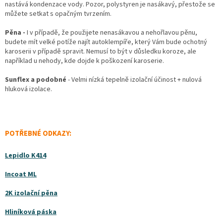
nastává kondenzace vody. Pozor, polystyren je nasákavý, přestože se
můžete setkat s opačným tvrzením.
Pěna -
I v případě, že použijete nenasákavou a nehořlavou pěnu,
budete mít velké potíže najít autoklempíře, který Vám bude ochotný
karoserii v případě
spravit. Nemusí to být v důsledku koroze, ale
například u nehody, kde dojde k poškození karoserie.
Sunflex a podobné
- Velmi nízká tepelně izolační účinost + nulová
hluková izolace.
POTŘEBNÉ ODKAZY:
Lepidlo K414
Incoat ML
2K izolační pěna
Hliníková páska