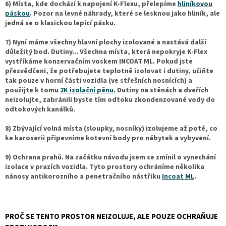
6) Místa, kde dochází k napojení K-Flexu, přelepíme
hliníkovou
páskou
. Pozor na levné náhrady, které se lesknou jako hliník, ale
jedná se o klasickou lepicí pásku.
7) Nyní máme všechny hlavní plochy izolované a nastává další
důležitý bod. Dutiny... Všechna místa, která nepokryje K-Flex
vystříkáme konzervačním voskem INCOAT ML. Pokud jste
přesvědčeni, že potřebujete teplotně izolovat i dutiny, učiňte
tak pouze v horní části vozidla (ve střešních nosnících) a
použijte k tomu
2K izolační pěnu
. Dutiny na stěnách a dveřích
neizolujte, zabránili byste tím odtoku zkondenzované vody do
odtokových kanálků.
8) Zbývající volná místa (sloupky, nosníky) izolujeme až poté, co
ke karoserii připevníme kotevní body pro nábytek a vybyvení.
9) Ochrana prahů. Na začátku návodu jsem se zmínil o vynechání
izolace v prazích vozidla. Tyto prostory ochráníme několika
nánosy antikorozního a penetračního nástřiku
Incoat ML
.
PROČ SE TENTO PROSTOR NEIZOLUJE, ALE POUZE OCHRAŇUJE