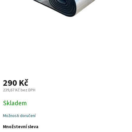
Plyn
Topení
Interiér
Exteriér
Kempování
290 Kč
Dárkové
poukazy
239,67 Kč bez DPH
Měrná
Kontakty
Skladem
cena:
O
Možnosti doručení
nás
Množstevní sleva
Podmínky
ochrany