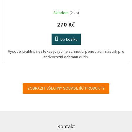
Skladem
(2 ks)
270 Kč
Do košíku
Vysoce kvalitní, nestékavý, rychle schnoucí penetrační nástřik pro
antikorozní ochranu dutin.
ZOBRAZIT VŠECHNY SOUVISEJÍCÍ PRODUKTY
Z
á
p
Kontakt