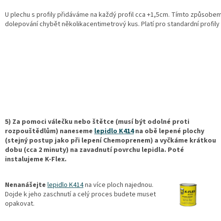
U plechu s profily přidáváme na každý profil cca +1,5cm. Tímto způsobe
dolepování chybět několikacentimetrový kus. Platí pro standardní profily
5) Za pomoci válečku nebo štětce (musí být odolné proti
rozpouštědlům) naneseme
lepidlo K414
na obě lepené plochy
(stejný postup jako při lepení Chemoprenem) a vyčkáme krátkou
dobu (cca 2 minuty) na zavadnutí povrchu lepidla. Poté
instalujeme K-Flex.
Nenanášejte
lepidlo K414
na více ploch najednou.
Dojde k jeho zaschnutí a celý proces budete muset
opakovat.