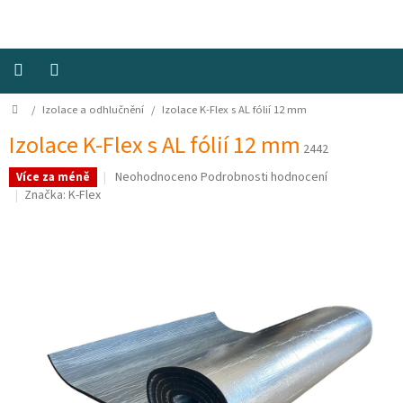
Přejít
na
obsah
Domů
/
Izolace a odhlučnění
/
Izolace K-Flex s AL fólií 12 mm
Izolace
a
odhlučnění
Izolace K-Flex s AL fólií 12 mm
2442
Průměrné
Neohodnoceno
Podrobnosti hodnocení
Více za méně
Konstrukční
hodnocení
Značka:
K-Flex
materiály
produktu
je
0,0
Okna
a
z
ventilátory
5
hvězdiček.
Elektro
Voda