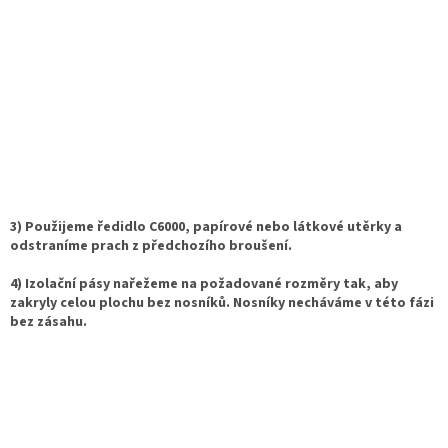
3) Použijeme ředidlo C6000, papírové nebo látkové utěrky a
odstraníme prach z předchozího broušení.
4) Izolační pásy nařežeme na požadované rozměry tak, aby
zakryly celou plochu bez nosníků. Nosníky necháváme v této fázi
bez zásahu.