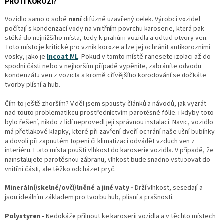
PROTI KOROZI?
Vozidlo samo o sobě
není
difúzně uzavřený celek. Výrobci vozidel
počítají s kondenzací vody na vnitřním povrchu karoserie, která pak
stéká do nejnižšího místa, tedy k prahům vozidla a odtud otvory ven.
Toto místo je kritické pro vznik koroze a lze jej ochránit antikorozními
vosky, jako je
Incoat ML
. Pokud v tomto místě nanesete izolaci až do
spodní části nebo v nejhorším případě vypěníte, zabráníte odvodu
kondenzátu ven z vozidla a kromě dřívějšího korodování se dočkáte
tvorby plísní a hub.
Čím to ještě zhorším? Viděl jsem spousty článků a návodů, jak vyzrát
nad touto problematikou prostřednictvím parotěsné fólie. I kdyby toto
bylo řešení, nikdo z lidí neprovedl její správnou instalaci. Navíc, vozidlo
má přetlakové klapky, které při zavření dveří ochrání naše ušní bubínky
a dovolí při zapnutém topení či klimatizaci odvádět vzduch ven z
interiéru. I tato místa pouští vlhkost do karoserie vozidla. V případě, že
nainstalujete parotěsnou zábranu, vlhkost bude snadno vstupovat do
vnitřní části, ale těžko odcházet pryč.
Minerální/skelné/ovčí/lněné a jiné vaty -
Drží vlhkost, sesedají a
jsou ideálním základem pro tvorbu hub, plísní a prašnosti.
Polystyren -
Nedokáže přilnout ke karoserii vozidla a v těchto místech