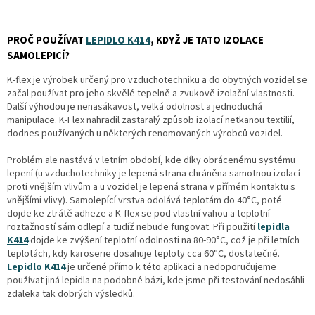
PROČ POUŽÍVAT
LEPIDLO K414
, KDYŽ JE TATO IZOLACE
SAMOLEPICÍ?
K-flex je výrobek určený pro vzduchotechniku a do obytných vozidel se
začal používat pro jeho skvělé tepelně a zvukově izolační vlastnosti.
Další výhodou je nenasákavost, velká odolnost a jednoduchá
manipulace. K-Flex nahradil zastaralý způsob izolací netkanou textilií,
dodnes používaných u některých renomovaných výrobců vozidel.
Problém ale nastává v letním období, kde díky obrácenému systému
lepení (u vzduchotechniky je lepená strana chráněna samotnou izolací
proti vnějším vlivům a u vozidel je lepená strana v přímém kontaktu s
vnějšími vlivy). Samolepící vrstva odolává teplotám do 40°C, poté
dojde ke ztrátě adheze a K-flex se pod vlastní vahou a teplotní
roztažností sám odlepí a tudíž nebude fungovat. Při použití
lepidla
K414
dojde ke zvýšení teplotní odolnosti na 80-90°C, což je při letních
teplotách, kdy karoserie dosahuje teploty cca 60°C, dostatečné.
Lepidlo K414
je určené přímo k této aplikaci a nedoporučujeme
používat jiná lepidla na podobné bázi, kde jsme při testování nedosáhli
zdaleka tak dobrých výsledků.