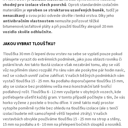
vhodný pro izolace všech povrchů
. Oproti standardním izolačním
materiálům je
vyroben se strukturou uzavřených buněk
, tudíž je
nenasákavý
a svou práci odvede skvěle i tenká vrstva.
Díky jeho
antivibračním vlastnostem
nemusíte pořizovat těžké
bitumenové/asfaltové pláty a při použití tloušťky alespoň 20 mm
vozidlo skvěle odhlučníte.
JAKOU VYBRAT TLOUŠŤKU?
Tloušťka 30 mm či lepení dvou vrstev na sebe se vyplatí pouze pokud
plánujete vyrazit do extrémních podmínek, jako jsou oblasti rovníku či
polární kruh. Ani takto tlustá izolace však nezabrání tomu, aby se váš
vůz na přímém slunci rozpálil. Po ránu vám ale poskytne pár hodin navíc,
než se vzduch uvnitř začne zahřívat. V našich běžných podmínkách vám
vystačí tloušťka 15 - 25 mm. Na podlahu doporučujeme tloušťku 15 mm,
aby se izolace bez problému vešla mezi konstrukční latě tvořící
podlahový rošt. Tloušťku 6 - 12 mm využijete v obytných vozech, kde
potřebujete ušetřit každý gram. V tomto případě počítejte s tím, že vás
horko vyžene z postele o trochu dříve. V zimě takto malý prostor
vytopíte poměrně rychle bez ohledu na tloušťku izolace (ale s tenčí
izolací budete mít samozřejmě větší tepelné ztráty). V našich
vestavbách obvykle používáme tloušťku 15 - 25 mm na strop a stěny,
15 mm na podlahu a 6 - 10 mm na přelepení bočních sloupků a nosníků.