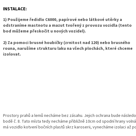
INSTALACE:
1) Použijeme ředidlo C6000, papírové nebo látkové utěrky a
odstraníme mastnotu a mazut tvořený z provozu vozidla (tento
bod můžeme přeskočit u nových vozidel).
2) Za pomoci brusné houbičky (zrnitost nad 120) nebo brusného
rouna, narušíme strukturu laku na všech plochách, které chceme
izolovat.
Prostory prahů a lemů necháme bez zásahu. Jejich ochrana bude následo
bodě č. 8. Tato místa tedy necháme přibližně 10cm od spodní hrany volná
má vozidlo kotvení bočních plastů skrz karoserii, vynecháme izolaci až po