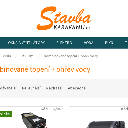
OKNA A VENTILÁTORY
ELEKTRO
VODA
PLYN
T
ů
Voda
Bojlery
kombinované topení + ohřev vody
inované topení + ohřev vody
dávanější
Nejlevnější
Nejdražší
Abecedně
Kód:
302/067
Kód
vinka