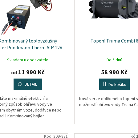
Kombinovaný teplovzdušný
Topení Truma Combi 
jler Pundmann Therm AIR 12V
/ 230V
Skladem u dodavatele
Do 5 dnů
11 990 Kč
58 990 Kč
od
DETAIL
Do košíku
dáte maximálně efektivní a
Nová verze oblíbeného topení s
orný způsob ohřevu vody ve
možností ohřevu vody Truma C
em obytném voze, dodávce nebo
lodi? Kombinovaný bojler
dmann Therm AIR 12V/230V
stavuje revoluční...
Kód:
309/831
Kód