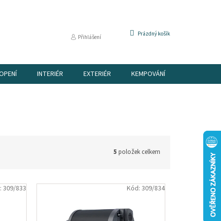
NÁKUPNÍ
Prázdný košík
Přihlášení
KOŠÍK
OPENÍ
INTERIÉR
EXTERIÉR
KEMPOVÁNÍ
DÁRKOVÉ P
5
položek celkem
:
309/833
Kód:
309/834