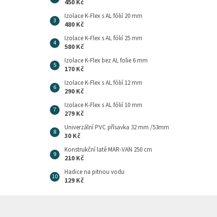
450 Kč
Izolace K-Flex s AL fólií 20 mm
480 Kč
Izolace K-Flex s AL fólií 25 mm
580 Kč
Izolace K-Flex bez AL folie 6 mm
170 Kč
Izolace K-Flex s AL fólií 12 mm
290 Kč
Izolace K-Flex s AL fólií 10 mm
279 Kč
Univerzální PVC přísavka 32 mm /53mm
30 Kč
Konstrukční latě MAR-VAN 250 cm
210 Kč
Hadice na pitnou vodu
129 Kč
Z
á