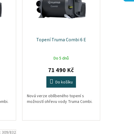
6
Topení Truma Combi 6 E
Do 5 dnů
71 490 Kč
Do košíku
Nová verze oblíbeného topení s
ombi.
možností ohřevu vody Truma Combi.
:
309/832