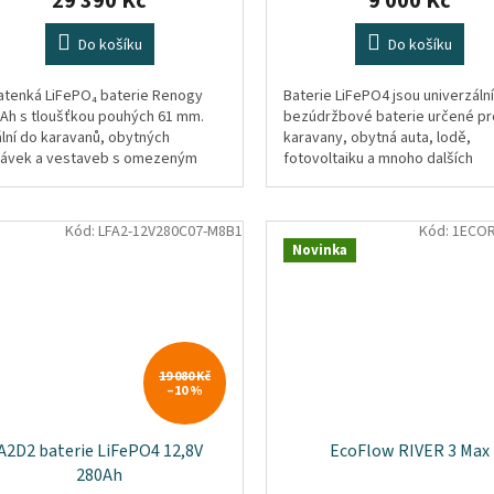
29 390 Kč
9 000 Kč
Do košíku
Do košíku
ratenká LiFePO₄ baterie Renogy
Baterie LiFePO4 jsou univerzální
 Ah s tloušťkou pouhých 61 mm.
bezúdržbové baterie určené pr
ální do karavanů, obytných
karavany, obytná auta, lodě,
ávek a vestaveb s omezeným
fotovoltaiku a mnoho dalších
storem. Odolná, bezpečná a
aplikací. Baterie obsahují kvalitn
ravená na...
značkové...
Kód:
LFA2-12V280C07-M8B1
Kód:
1ECOR
Novinka
19 080 Kč
–10 %
A2D2 baterie LiFePO4 12,8V
EcoFlow RIVER 3 Max
280Ah