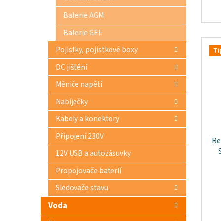
Baterie AGM
Baterie GEL
Pojistky, pojistkové boxy
Ti
DC jištění
Měniče napětí
Nabíječky
Kabely a konektory
Připojení 230V
Re
12V USB a autozásuvky
vy
Propojovače baterií
Sledovače stavu
Voda