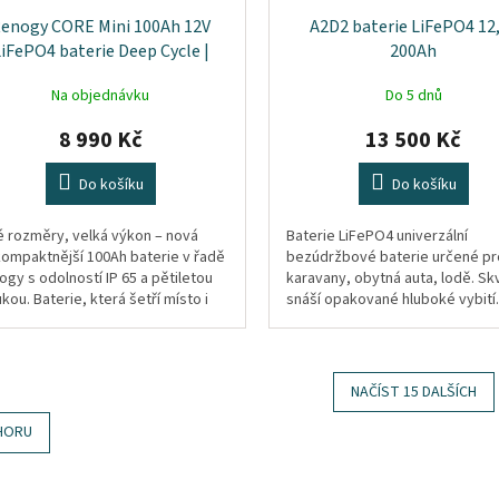
enogy CORE Mini 100Ah 12V
A2D2 baterie LiFePO4 12
iFePO4 baterie Deep Cycle |
200Ah
záruka 5 let
Na objednávku
Do 5 dnů
8 990 Kč
13 500 Kč
Do košíku
Do košíku
é rozměry, velká výkon – nová
Baterie LiFePO4 univerzální
kompaktnější 100Ah baterie v řadě
bezúdržbové baterie určené pr
gy s odolností IP 65 a pětiletou
karavany, obytná auta, lodě. Sk
kou. Baterie, která šetří místo i
snáší opakované hluboké vybití
počet
NAČÍST 15 DALŠÍCH
O
HORU
v
l
á