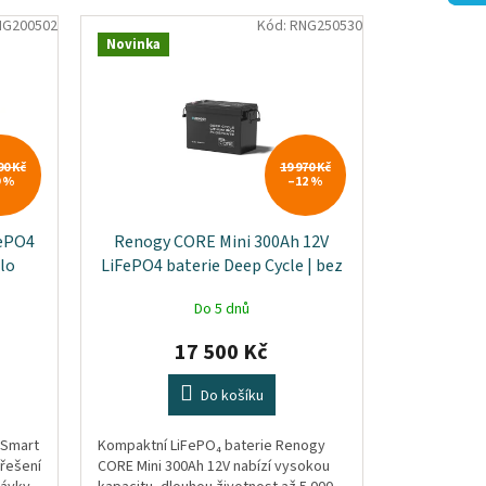
NG200502
Kód:
RNG250530
Novinka
90 Kč
19 970 Kč
9 %
–12 %
FePO4
Renogy CORE Mini 300Ah 12V
lo
LiFePO4 baterie Deep Cycle | bez
BT
Do 5 dnů
17 500 Kč
Do košíku
 Smart
Kompaktní LiFePO₄ baterie Renogy
 řešení
CORE Mini 300Ah 12V nabízí vysokou