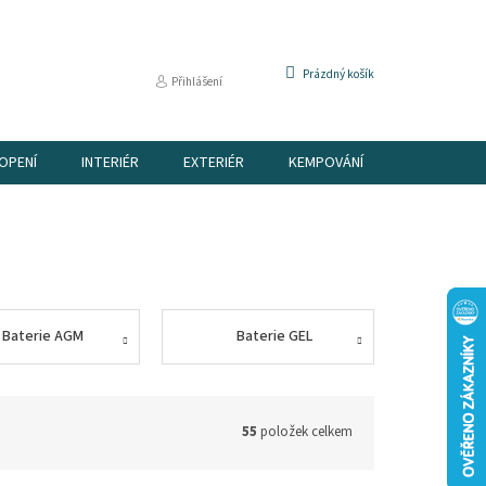
NÁKUPNÍ
Prázdný košík
Přihlášení
KOŠÍK
OPENÍ
INTERIÉR
EXTERIÉR
KEMPOVÁNÍ
DÁRKOVÉ P
Baterie AGM
Baterie GEL
55
položek celkem