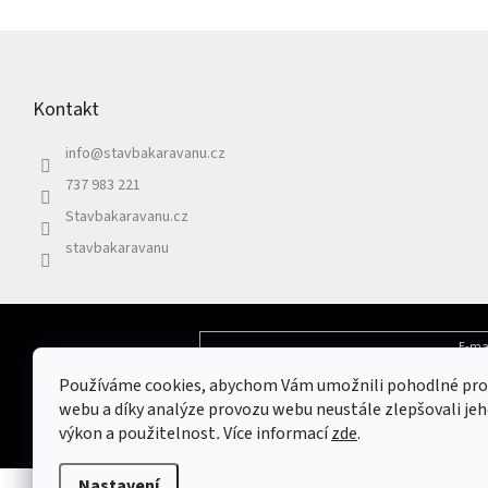
Z
á
p
Kontakt
a
t
info
@
stavbakaravanu.cz
í
737 983 221
Stavbakaravanu.cz
stavbakaravanu
E-ma
Odebírat newsletter
Používáme cookies, abychom Vám umožnili pohodlné pro
Vložením e-mailu souhlasíte s
podmínkami 
webu a díky analýze provozu webu neustále zlepšovali jeh
výkon a použitelnost
.
Více informací
zde
.
Nastavení