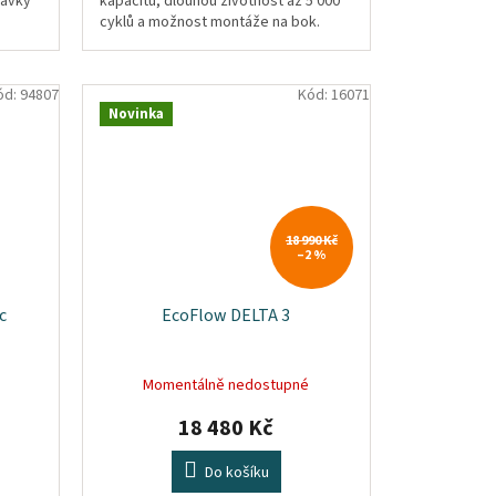
dávky
kapacitu, dlouhou životnost až 5 000
cyklů a možnost montáže na bok.
Odolná konstrukce s krytím IP65 a...
ód:
94807
Kód:
16071
Novinka
18 990 Kč
–2 %
c
EcoFlow DELTA 3
Momentálně nedostupné
18 480 Kč
Do košíku