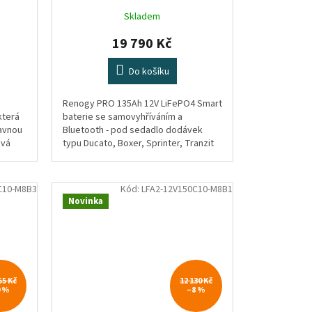
Skladem
19 790 Kč
Do košíku
Renogy PRO 135Ah 12V LiFePO4 Smart
která
baterie se samovyhříváním a
davnou
Bluetooth - pod sedadlo dodávek
ová
typu Ducato, Boxer, Sprinter, Tranzit
 až
C10-M8B3
Kód:
LFA2-12V150C10-M8B1
Novinka
55 Kč
12 130 Kč
9 %
–8 %