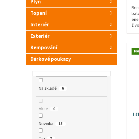
Plyn
Ren
Topení
bate
ene
Interiér
živ
Blu
Exteriér
posk
Kempování
No
Dárkové poukazy
Na skladě
6
Akce
0
li
Novinka
15
Tip
7