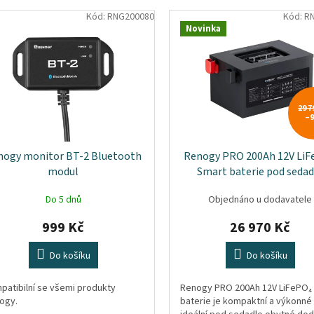
Kód:
RNG200080
Kód:
R
Novinka
29 7
–
nogy monitor BT-2 Bluetooth
Renogy PRO 200Ah 12V Li
modul
Smart baterie pod sedad
Do 5 dnů
Objednáno u dodavatele
999 Kč
26 970 Kč
Do košíku
Do košíku
patibilní se všemi produkty
Renogy PRO 200Ah 12V LiFePO₄
ogy.
baterie je kompaktní a výkonné