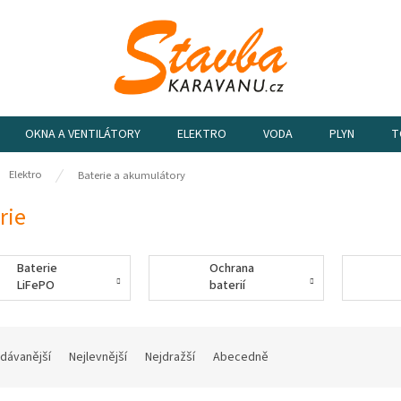
OKNA A VENTILÁTORY
ELEKTRO
VODA
PLYN
T
ů
Elektro
Baterie a akumulátory
rie
Baterie
Ochrana
LiFePO
baterií
dávanější
Nejlevnější
Nejdražší
Abecedně