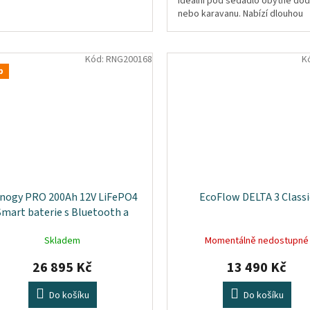
ideální pod sedadlo obytné do
nebo karavanu. Nabízí dlouhou
životnost přes 5 000 cyklů,
integrované...
Kód:
RNG200168
K
p
nogy PRO 200Ah 12V LiFePO4
EcoFlow DELTA 3 Classi
Smart baterie s Bluetooth a
hříváním | IP67 | ZÁRUKA 7 let
Skladem
Momentálně nedostupné
26 895 Kč
13 490 Kč
Do košíku
Do košíku