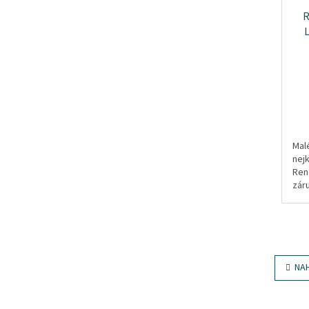
R
L
Mal
nej
Reno
záru
roz
NA