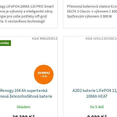
ogy LiFePO4 200Ah 12V PRO Smart
Přenosná bateriová stanice Ec
rie je výkonný a inteligentní zdroj
DELTA 3 Classic s výkonem 1 80
rgie pro vaše potřeby off-grid
špičkovým výkonem 3 000 W
ota. S vestavěnou technologií
etooth a samoohřevem
ytuje...
Kód:
RNG250513
Kód:
LFA2-12V100C1
vinka
29 990 Kč
–2 %
Renogy 104 Ah supertenká
A2D2 baterie LiFePO4 12
thiová železofosfátová baterie
100Ah HEAT
Skladem
Do 5 dnů