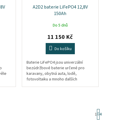
,8V
A2D2 baterie LiFePO4 12,8V
150Ah
Do 5 dnů
11 150 Kč
Do košíku
Baterie LiFePO4 jsou univerzální
o
bezúdržbové baterie určené pro
věle
karavany, obytná auta, lodě,
.
fotovoltaiku a mnoho dalších
aplikací. Baterie obsahují kvalitní
značkové...
S
1
4
t
r
á
n