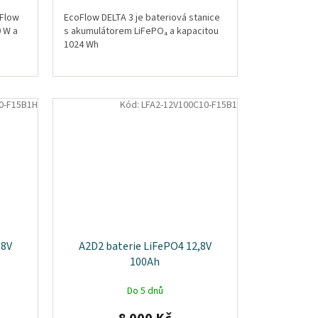
oFlow
EcoFlow DELTA 3 je bateriová stanice
0 W a
s akumulátorem LiFePO₄ a kapacitou
1024 Wh
0-F15B1H
Kód:
LFA2-12V100C10-F15B1
,8V
A2D2 baterie LiFePO4 12,8V
100Ah
Do 5 dnů