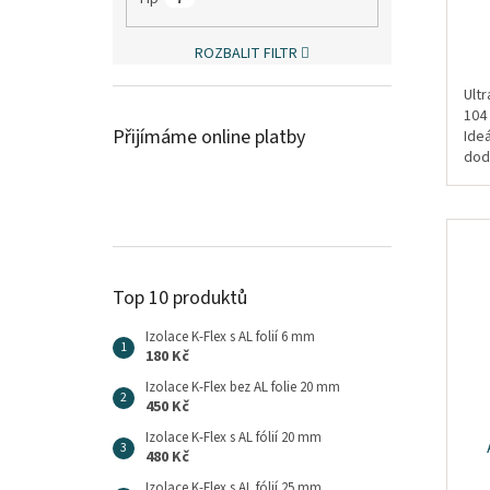
ROZBALIT FILTR
Ult
104
Přijímáme online platby
Ide
dod
pro
přip
Top 10 produktů
Izolace K-Flex s AL folií 6 mm
180 Kč
Izolace K-Flex bez AL folie 20 mm
450 Kč
Izolace K-Flex s AL fólií 20 mm
480 Kč
Izolace K-Flex s AL fólií 25 mm