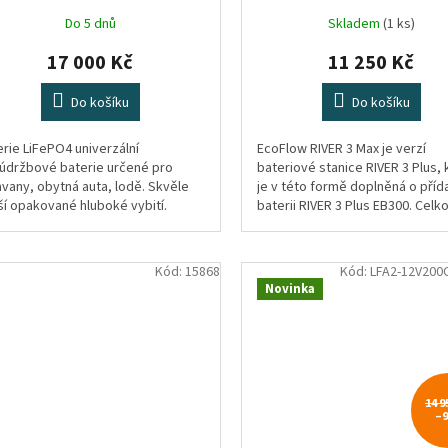
Do 5 dnů
Skladem
(1 ks)
17 000 Kč
11 250 Kč
Do košíku
Do košíku
erie LiFePO4 univerzální
EcoFlow RIVER 3 Max je verzí
údržbové baterie určené pro
bateriové stanice RIVER 3 Plus, 
avany, obytná auta, lodě. Skvěle
je v této formě doplněná o pří
ší opakované hluboké vybití.
baterii RIVER 3 Plus EB300. Celk
kapacita kompletu tím dosáhne
na...
Kód:
15868
Kód:
LFA2-12V200
Novinka
14 9
–