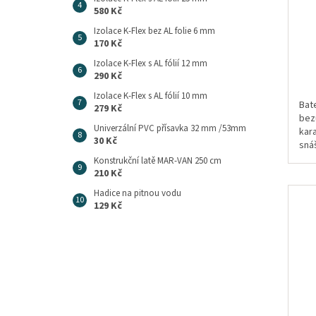
580 Kč
Izolace K-Flex bez AL folie 6 mm
170 Kč
Izolace K-Flex s AL fólií 12 mm
290 Kč
Izolace K-Flex s AL fólií 10 mm
Bat
279 Kč
bez
Univerzální PVC přísavka 32 mm /53mm
kar
30 Kč
sná
Konstrukční latě MAR-VAN 250 cm
210 Kč
Hadice na pitnou vodu
129 Kč