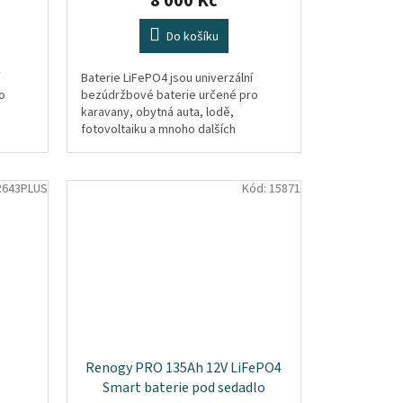
8 000 Kč
Do košíku
Baterie LiFePO4 jsou univerzální
o
bezúdržbové baterie určené pro
karavany, obytná auta, lodě,
fotovoltaiku a mnoho dalších
í
aplikací. Baterie obsahují kvalitní
značkové...
643PLUS
Kód:
15871
Renogy PRO 135Ah 12V LiFePO4
Smart baterie pod sedadlo