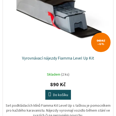
p
t
Plyn
r
ů
o
d
Topení
u
k
Interiér
t
ů
949 Kč
–6 %
Exteriér
Vyrovnávací nájezdy Fiamma Level Up Kit
Kempování
Dárkové
Skladem
(2 ks)
poukazy
890 Kč
Kontakty
Do košíku
O
nás
Set podkládacích klínů Fiamma Kit Level Up s taškou je pomocníkem
pro každého karavanistu. Nájezdy vyrovnají vozidlo během stání ve
Podmínky
svazích či na nerovném povrchu.
ochrany