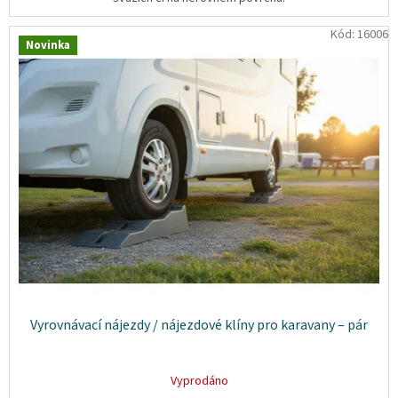
osobních
údajů
Kód:
16006
Novinka
Obchodní
podmínky
Vrácení
zboží
a
reklamace
Bonusový
program
Karavánek
Moje
objednávka
Přihlášení
Vyrovnávací nájezdy / nájezdové klíny pro karavany – pár
Vyprodáno