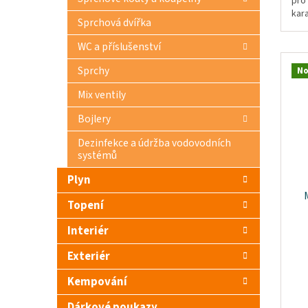
pro
kar
Sprchová dvířka
WC a příslušenství
Sprchy
No
Mix ventily
Bojlery
Dezinfekce a údržba vodovodních
systémů
Plyn
Topení
Interiér
Exteriér
Kempování
Dárkové poukazy