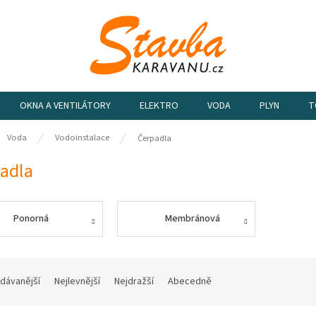
OKNA A VENTILÁTORY
ELEKTRO
VODA
PLYN
T
ů
Voda
Vodoinstalace
Čerpadla
adla
Ponorná
Membránová
dávanější
Nejlevnější
Nejdražší
Abecedně