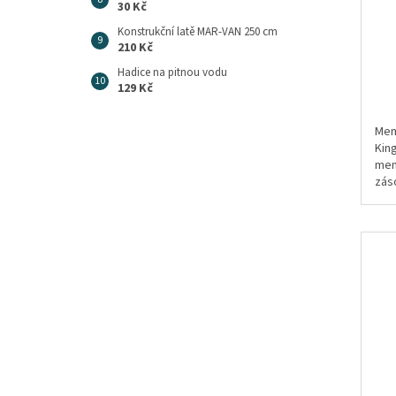
30 Kč
Konstrukční latě MAR-VAN 250 cm
210 Kč
Hadice na pitnou vodu
129 Kč
Mem
King
mem
zás
aut