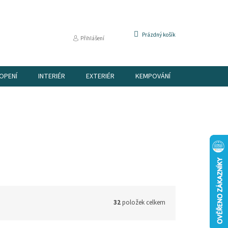
NÁKUPNÍ
Prázdný košík
Přihlášení
KOŠÍK
OPENÍ
INTERIÉR
EXTERIÉR
KEMPOVÁNÍ
DÁRKOVÉ P
32
položek celkem