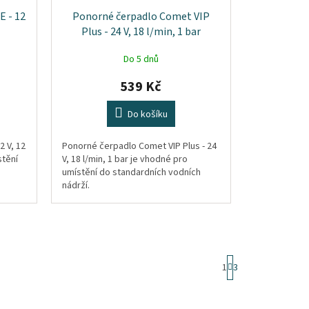
E - 12
Ponorné čerpadlo Comet VIP
Plus - 24 V, 18 l/min, 1 bar
Do 5 dnů
539 Kč
Do košíku
2 V, 12
Ponorné čerpadlo Comet VIP Plus - 24
stění
V, 18 l/min, 1 bar je vhodné pro
umístění do standardních vodních
nádrží.
S
1
3
t
r
á
n