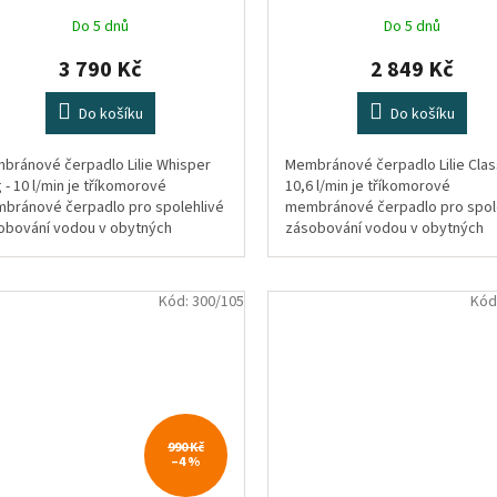
Do 5 dnů
Do 5 dnů
3 790 Kč
2 849 Kč
Do košíku
Do košíku
bránové čerpadlo Lilie Whisper
Membránové čerpadlo Lilie Class
 - 10 l/min je tříkomorové
10,6 l/min je tříkomorové
bránové čerpadlo pro spolehlivé
membránové čerpadlo pro spol
obování vodou v obytných
zásobování vodou v obytných
omobilech a karavanech.
automobilech a karavanech.
Kód:
300/105
Kód
990 Kč
–4 %