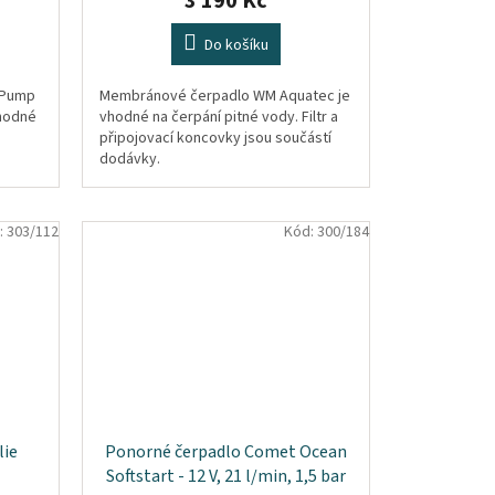
3 190 Kč
Do košíku
 Pump
Membránové čerpadlo WM Aquatec je
vhodné
vhodné na čerpání pitné vody. Filtr a
připojovací koncovky jsou součástí
dodávky.
:
303/112
Kód:
300/184
lie
Ponorné čerpadlo Comet Ocean
Softstart - 12 V, 21 l/min, 1,5 bar