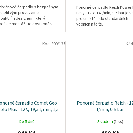
bránové čerpadlo s bezpečným
Ponorné čerpadlo Reich Power
polehlivým provozem a
Easy - 12 V, 14 l/min, 0,5 bar je 
paktním designem, který
pro umístění do standardních
adňuje montáž. Je dostupné v
vodních nádrží.
lika variantách.
Kód:
300/137
Kód
onorné čerpadlo Comet Geo
Ponorné čerpadlo Reich - 12
plo Plus - 12 V, 19,5 l/min, 1,5
l/min, 0,5 bar
bar
Do 5 dnů
Skladem
(1 ks)