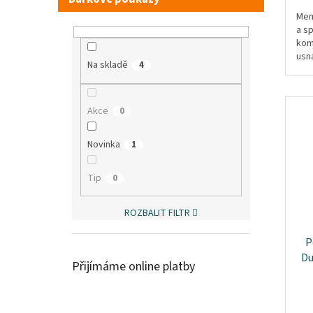
Mem
a s
kom
usn
Na skladě
4
něko
Akce
0
Novinka
1
Tip
0
ROZBALIT FILTR
P
Du
Přijímáme online platby