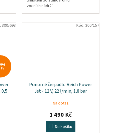
umístění do standardních
vodních nádrží.
:
300/693
Kód:
300/157
8 Kč
9 %
ower
Ponorné čerpadlo Reich Power
 0,5
Jet - 12 V, 22 l/min, 1,8 bar
Na dotaz
1 490 Kč
Do košíku