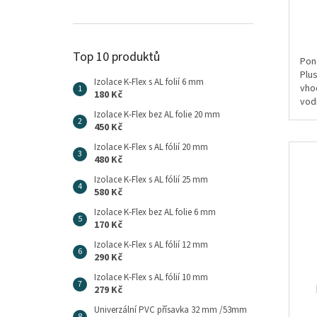
Top 10 produktů
Pon
Plus
Izolace K-Flex s AL folií 6 mm
vho
180 Kč
vodn
Izolace K-Flex bez AL folie 20 mm
450 Kč
Izolace K-Flex s AL fólií 20 mm
480 Kč
Izolace K-Flex s AL fólií 25 mm
580 Kč
Izolace K-Flex bez AL folie 6 mm
170 Kč
Izolace K-Flex s AL fólií 12 mm
290 Kč
Izolace K-Flex s AL fólií 10 mm
279 Kč
Univerzální PVC přísavka 32 mm /53mm