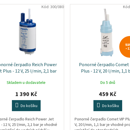
Kód:
300/080
Kód
51
–1
norné čerpadlo Reich Power
Ponorné čerpadlo Comet
t Plus - 12 V, 25 l/min, 2,1 bar
Plus - 12 V, 20 l/min, 1,1 
Skladem u dodavatele
Do 5 dnů
1 390 Kč
459 Kč
Do košíku
Do košíku
orné čerpadlo Reich Power Jet
Ponorné čerpadlo Comet VIP Plu
 - 12 V, 25 l/min, 2,1 bar je vhodné
V, 20 l/min, 1,1 bar je vhodné pr