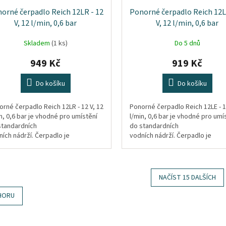
orné čerpadlo Reich 12LR - 12
Ponorné čerpadlo Reich 12L
V, 12 l/min, 0,6 bar
V, 12 l/min, 0,6 bar
Skladem
(1 ks)
Do 5 dnů
949 Kč
919 Kč
Do košíku
Do košíku
orné čerpadlo Reich 12LR - 12 V, 12
Ponorné čerpadlo Reich 12LE - 1
n, 0,6 bar je vhodné pro umístění
l/min, 0,6 bar je vhodné pro umí
standardních
do standardních
ích nádrží. Čerpadlo je
vodních nádrží. Čerpadlo je
aveno zpětným ventilem.
vybaveno automatickým
odvzdušňováním.
NAČÍST 15 DALŠÍCH
O
HORU
v
l
á