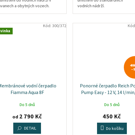
 umístění do vodních nádrží v
umístění do standardních
avanech a obytných vozech.
vodních nádrží.
Kód:
300/372
Kód
vinka
49
–
Membránové vodní čerpadlo
Ponorné čerpadlo Reich P
Fiamma Aqua 8F
Pump Easy - 12 V, 14 l/min,
bar
Do 5 dnů
Do 5 dnů
2 790 Kč
450 Kč
od
DETAIL
Do košíku