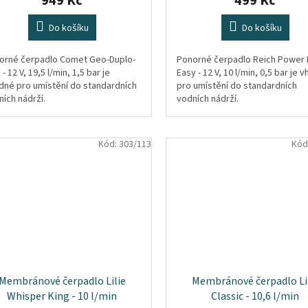
949 Kč
499 Kč
Do košíku
Do košíku
orné čerpadlo Comet Geo-Duplo-
Ponorné čerpadlo Reich Power
 - 12 V, 19,5 l/min, 1,5 bar je
Easy - 12 V, 10 l/min, 0,5 bar je 
dné pro umístění do standardních
pro umístění do standardních
ích nádrží.
vodních nádrží.
Kód:
303/113
Kód
Membránové čerpadlo Lilie
Membránové čerpadlo Li
Whisper King - 10 l/min
Classic - 10,6 l/min