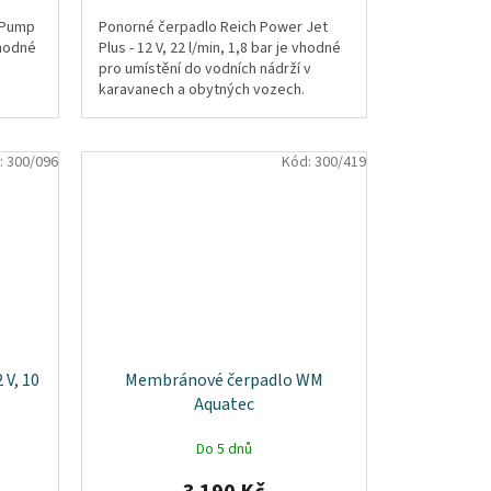
 Pump
Ponorné čerpadlo Reich Power Jet
vhodné
Plus - 12 V, 22 l/min, 1,8 bar je vhodné
pro umístění do vodních nádrží v
karavanech a obytných vozech.
:
300/096
Kód:
300/419
 V, 10
Membránové čerpadlo WM
Aquatec
Do 5 dnů