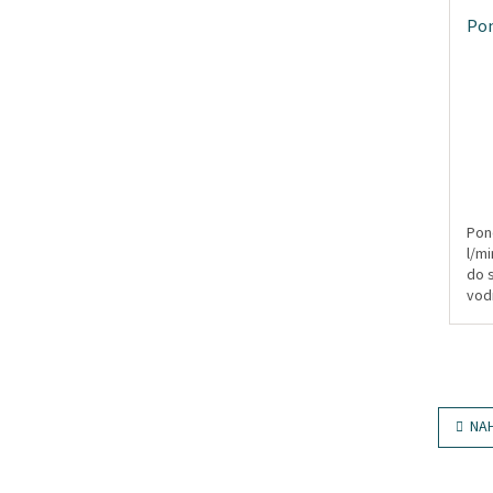
Pon
Pon
l/mi
do 
vodn
vyb
NA