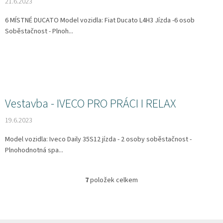
21.6.2023
6 MÍSTNÉ DUCATO Model vozidla: Fiat Ducato L4H3 Jízda -6 osob
Soběstačnost - Plnoh...
Vestavba - IVECO PRO PRÁCI I RELAX
19.6.2023
Model vozidla: Iveco Daily 35S12 jízda - 2 osoby soběstačnost -
Plnohodnotná spa...
7
položek celkem
O
v
l
á
d