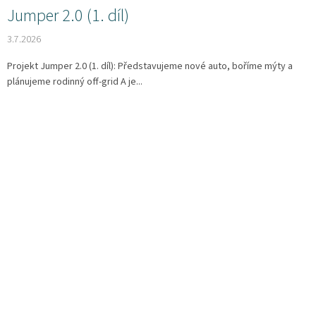
Jumper 2.0 (1. díl)
Plyn
3.7.2026
Topení
Projekt Jumper 2.0 (1. díl): Představujeme nové auto, boříme mýty a
plánujeme rodinný off-grid A je...
Interiér
Exteriér
Kempování
Dárkové
poukazy
Kontakty
O
nás
Podmínky
ochrany