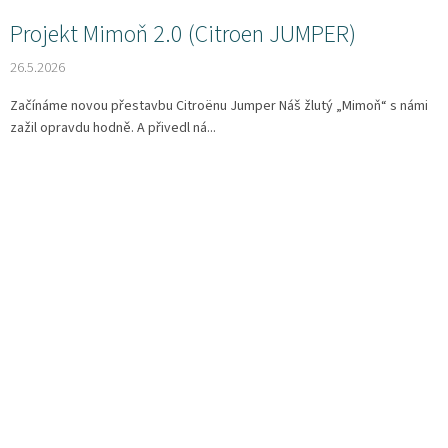
osobních
Projekt Mimoň 2.0 (Citroen JUMPER)
údajů
26.5.2026
Obchodní
podmínky
Začínáme novou přestavbu Citroënu Jumper Náš žlutý „Mimoň“ s námi
Vrácení
zažil opravdu hodně. A přivedl ná...
zboží
a
reklamace
Bonusový
program
Karavánek
Moje
objednávka
Přihlášení