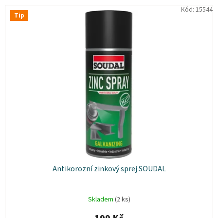
osobních
Kód:
15544
údajů
Tip
Obchodní
podmínky
Vrácení
zboží
a
reklamace
Bonusový
program
Karavánek
Moje
objednávka
Přihlášení
Antikorozní zinkový sprej SOUDAL
Skladem
(2 ks)