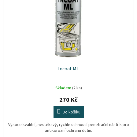
p
t
Plyn
r
ů
o
d
Topení
u
k
Interiér
t
ů
Exteriér
Incoat ML
Kempování
Dárkové
Skladem
(2 ks)
poukazy
270 Kč
Kontakty
Do košíku
O
nás
Vysoce kvalitní, nestékavý, rychle schnoucí penetrační nástřik pro
antikorozní ochranu dutin.
Podmínky
ochrany