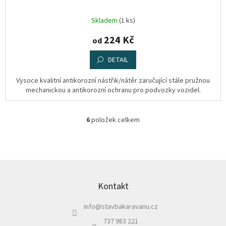
Skladem
(1 ks)
224 Kč
od
DETAIL
Vysoce kvalitní antikorozní nástřik/nátěr zaručující stále pružnou
mechanickou a antikorozní ochranu pro podvozky vozidel.
6
položek celkem
O
v
l
á
d
Z
a
á
c
p
Kontakt
í
a
p
info
@
stavbakaravanu.cz
t
r
í
v
737 983 221