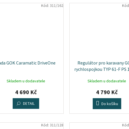
Kód:
311/162
Kód
ada GOK Caramatic DriveOne
Regulátor pro karavany G
rychlospojkou TYP 61-F PS 
Skladem u dodavatele
Skladem u dodavatele
4 690 Kč
4 790 Kč
DETAIL
Do košíku
Kód:
311/128
Kód