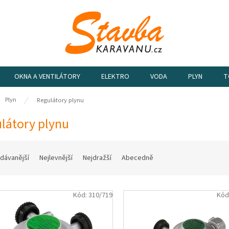
OKNA A VENTILÁTORY
ELEKTRO
VODA
PLYN
T
ů
Plyn
Regulátory plynu
látory plynu
dávanější
Nejlevnější
Nejdražší
Abecedně
Kód:
310/719
Kód