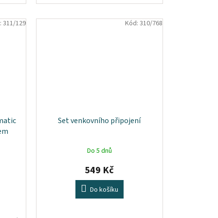
:
311/129
Kód:
310/768
matic
Set venkovního připojení
rem
Do 5 dnů
549 Kč
Do košíku