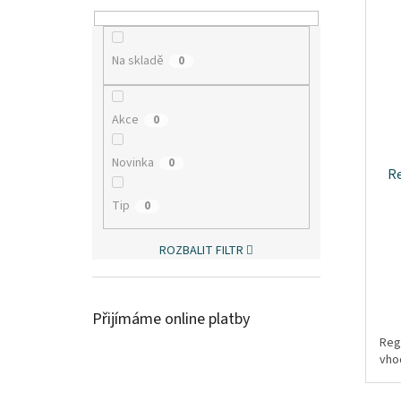
Na skladě
0
Akce
0
Novinka
0
Re
Tip
0
ROZBALIT FILTR
Přijímáme online platby
Reg
vho