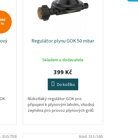
9 Kč
7 %
dový
Regulátor plynu GOK 50 mbar
Skladem u dodavatele
399 Kč
Do košíku
GOK
Nízkotlaký regulátor GOK pro
připojení k plynovým lahvím, vhodný
zejména pro provoz plynových grilů
:
310/759
Kód:
311/165