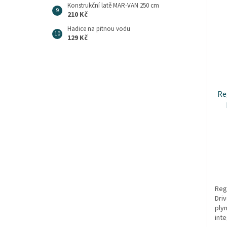
Konstrukční latě MAR-VAN 250 cm
210 Kč
Hadice na pitnou vodu
129 Kč
Re
Reg
Dri
ply
int