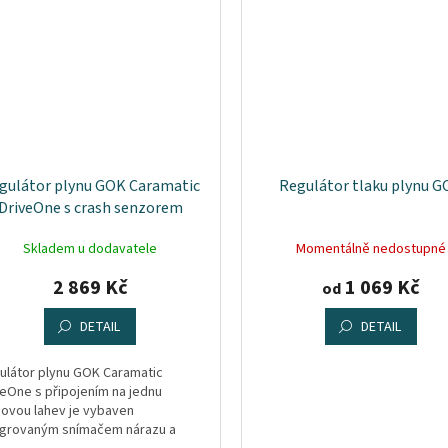
gulátor plynu GOK Caramatic
Regulátor tlaku plynu 
DriveOne s crash senzorem
Skladem u dodavatele
Momentálně nedostupné
2 869 Kč
1 069 Kč
od
DETAIL
DETAIL
ulátor plynu GOK Caramatic
veOne s připojením na jednu
novou lahev je vybaven
egrovaným snímačem nárazu a