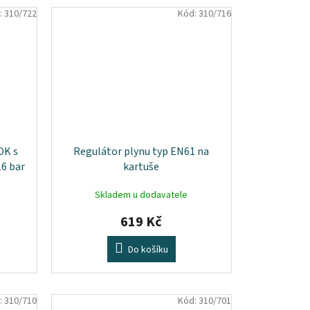
:
310/722
Kód:
310/716
OK s
Regulátor plynu typ EN61 na
16 bar
kartuše
Skladem u dodavatele
619 Kč
Do košíku
:
310/710
Kód:
310/701