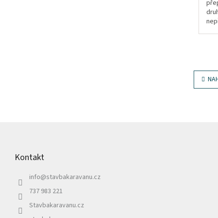
pře
druh
nep
za 
NA
Z
á
p
Kontakt
a
t
info
@
stavbakaravanu.cz
í
737 983 221
Stavbakaravanu.cz