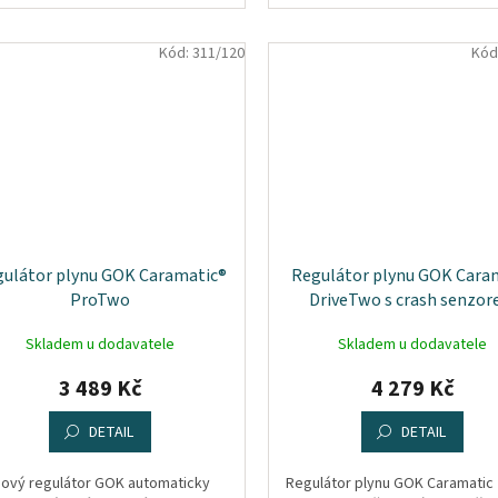
žňuje legálně a bezpečně
vozovat plynové spotřebiče v...
Kód:
311/120
Kód
ulátor plynu GOK Caramatic®
Regulátor plynu GOK Cara
ProTwo
DriveTwo s crash senzo
Skladem u dodavatele
Skladem u dodavatele
3 489 Kč
4 279 Kč
DETAIL
DETAIL
nový regulátor GOK automaticky
Regulátor plynu GOK Caramatic