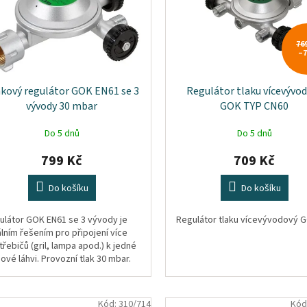
76
–
kový regulátor GOK EN61 se 3
Regulátor tlaku vícevývo
vývody 30 mbar
GOK TYP CN60
Do 5 dnů
Do 5 dnů
799 Kč
709 Kč
Do košíku
Do košíku
ulátor GOK EN61 se 3 vývody je
Regulátor tlaku vícevývodový 
lním řešením pro připojení více
řebičů (gril, lampa apod.) k jedné
ové láhvi. Provozní tlak 30 mbar.
Kód:
310/714
Kód