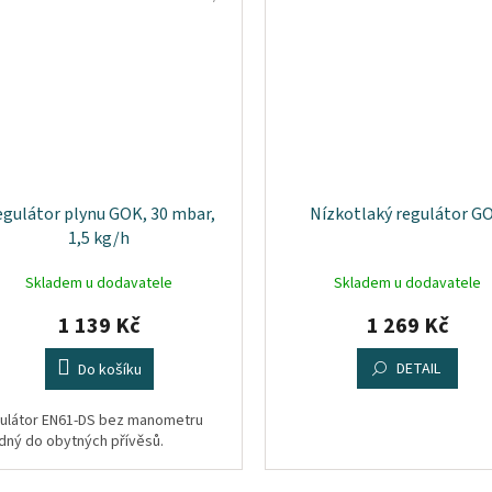
gulátor plynu GOK, 30 mbar,
Nízkotlaký regulátor G
1,5 kg/h
Skladem u dodavatele
Skladem u dodavatele
1 139 Kč
1 269 Kč
DETAIL
Do košíku
ulátor EN61-DS bez manometru
dný do obytných přívěsů.