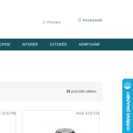
NÁKUPNÍ
Prázdný košík
Přihlášení
KOŠÍK
OPENÍ
INTERIÉR
EXTERIÉR
KEMPOVÁNÍ
DÁRKOVÉ P
35
položek celkem
:
310/706
Kód:
310/724