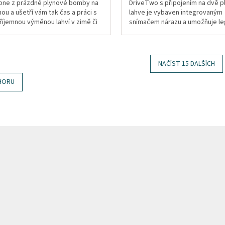
pne z prázdné plynové bomby na
DriveTwo s připojením na dvě p
ou a ušetří vám tak čas a práci s
lahve je vybaven integrovaným
říjemnou výměnou lahví v zimě či
snímačem nárazu a umožňuje le
tmy.
a bezpečně provozovat plynov
spotřebiče v...
NAČÍST 15 DALŠÍCH
O
HORU
v
l
á
d
a
c
í
p
r
v
k
y
v
ý
p