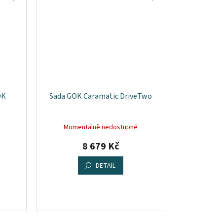
OK
Sada GOK Caramatic DriveTwo
Momentálně nedostupné
8 679 Kč
DETAIL