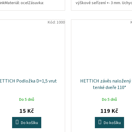
inkMateriál: ocelZásuvka:
výškové seřízení +- 3 mm. Uchy
dardní / vnitřníTrvanlivost: 60 000
vrutu se zápustnou hlavou d=4,
mm....
Kód:
1000
ETTICH Podložka D=1,5 vrut
HETTICH závěs naložený
tenké dveře 110°
Do 5 dnů
Do 5 dnů
15 Kč
119 Kč
Do košíku
Do košíku