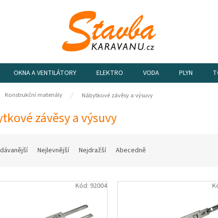
OKNA A VENTILÁTORY
ELEKTRO
VODA
PLYN
T
ů
Konstrukční materiály
Nábytkové závěsy a výsuvy
tkové závěsy a výsuvy
dávanější
Nejlevnější
Nejdražší
Abecedně
Kód:
92004
K