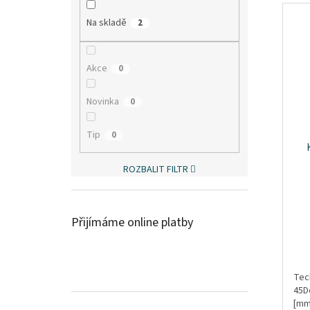
Na skladě
2
Akce
0
Novinka
0
Tip
0
ROZBALIT FILTR
Přijímáme online platby
Tec
45D
[mm]