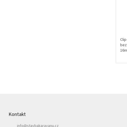
Clip
bez 
16m
Z
á
p
Kontakt
a
t
info
@
stavbakaravanu.cz