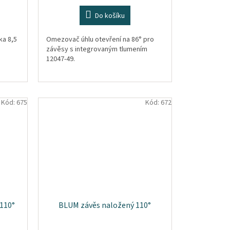
Do košíku
ka 8,5
Omezovač úhlu otevření na 86° pro
závěsy s integrovaným tlumením
12047-49.
Kód:
675
Kód:
672
110°
BLUM závěs naložený 110°