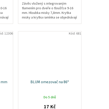
Závěs vložený s integrovaným
10-16
tlumením pro dveře o tloušťce 9-16
ka
mm. Hloubka misky 7,8mm. Krytka
návají
misky a krytka ramínka se objednávají
samostatně.
ód:
12306
Kód:
681
5 mm
BLUM omezovač na 86°
Do 5 dnů
17 Kč