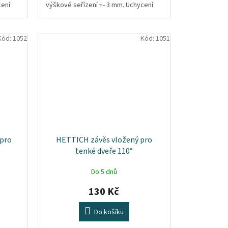
cení
výškové seřízení +- 3 mm. Uchycení
5
vrutu se zápustnou hlavou d=4,5
mm....
Kód:
1052
Kód:
1051
 pro
HETTICH závěs vložený pro
tenké dveře 110°
Do 5 dnů
130 Kč
Do košíku