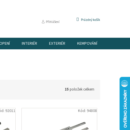
NÁKUPNÍ
Prázdný košík
Přihlášení
KOŠÍK
OPENÍ
INTERIÉR
EXTERIÉR
KEMPOVÁNÍ
DÁRKOVÉ P
15
položek celkem
ód:
92011
Kód:
94808