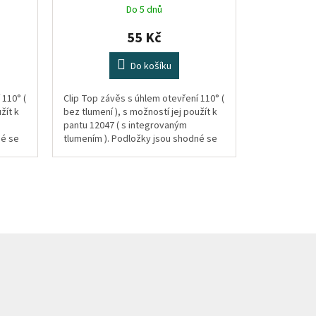
Do 5 dnů
55 Kč
Do košíku
 110° (
Clip Top závěs s úhlem otevření 110° (
žít k
bez tlumení ), s možností jej použít k
pantu 12047 ( s integrovaným
né se
tlumením ). Podložky jsou shodné se
.
stávajícími. Pro tloušťku desky...