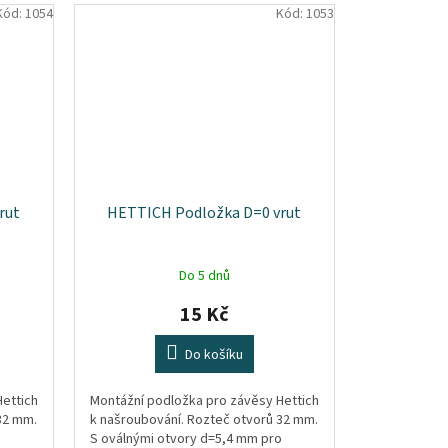
Kód:
1054
Kód:
1053
rut
HETTICH Podložka D=0 vrut
Do 5 dnů
15 Kč
Do košíku
ettich
Montážní podložka pro závěsy Hettich
32 mm.
k našroubování. Rozteč otvorů 32 mm.
o
S oválnými otvory d=5,4 mm pro