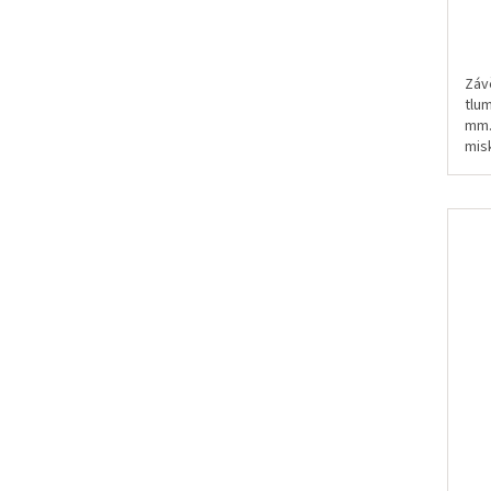
Záv
tlu
mm.
mis
sam