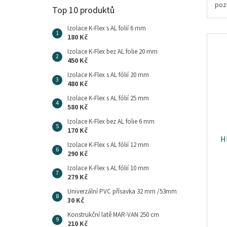
poz
Top 10 produktů
stan
Izolace K-Flex s AL folií 6 mm
180 Kč
Izolace K-Flex bez AL folie 20 mm
450 Kč
Izolace K-Flex s AL fólií 20 mm
480 Kč
Izolace K-Flex s AL fólií 25 mm
580 Kč
Izolace K-Flex bez AL folie 6 mm
170 Kč
H
Izolace K-Flex s AL fólií 12 mm
290 Kč
Izolace K-Flex s AL fólií 10 mm
279 Kč
Univerzální PVC přísavka 32 mm /53mm
30 Kč
Konstrukční latě MAR-VAN 250 cm
210 Kč