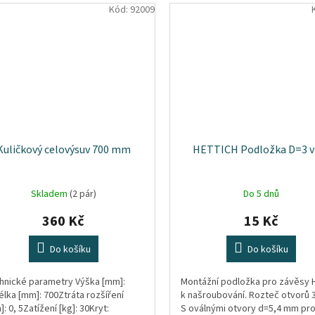
Kód:
92009
Kuličkový celovýsuv 700 mm
HETTICH Podložka D=3 v
Skladem
(2 pár)
Do 5 dnů
360 Kč
15 Kč
Do košíku
Do košíku
hnické parametry Výška [mm]:
Montážní podložka pro závěsy H
élka [mm]: 700Ztráta rozšíření
k našroubování. Rozteč otvorů 
: 0, 5Zatížení [kg]: 30Kryt:
S oválnými otvory d=5,4 mm pr