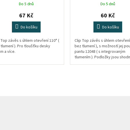
Do 5 dnů
Do 5 dnů
67 Kč
60 Kč
Do košíku
Do košíku
 Top závěs s úhlem otevření 110° (
Clip Top závěs s úhlem otevření
tlumení ). Pro tloušťku desky
bez tlumení ), s možností jej pou
m a více.
pantu 12048 ( s integrovaným
tlumením ). Podložky jsou shod
stávajícími. Pro tloušťku desky..
O
v
l
á
d
a
c
í
p
r