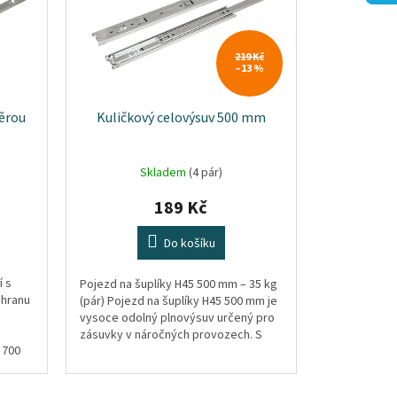
219 Kč
–13 %
pěrou
Kuličkový celovýsuv 500 mm
Skladem
(4 pár)
189 Kč
Do košíku
í s
Pojezd na šuplíky H45 500 mm – 35 kg
 hranu
(pár) Pojezd na šuplíky H45 500 mm je
vysoce odolný plnovýsuv určený pro
zásuvky v náročných provozech. S
700
800
nosností 35 kg a...