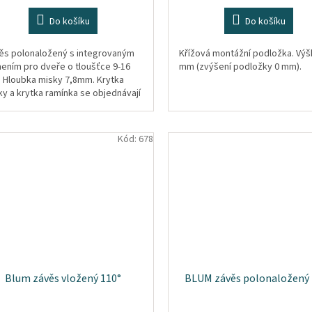
Do košíku
Do košíku
ěs polonaložený s integrovaným
Křížová montážní podložka. Výš
mením pro dveře o tloušťce 9-16
mm (zvýšení podložky 0 mm).
 Hloubka misky 7,8mm. Krytka
ky a krytka ramínka se objednávají
ostatně.
Kód:
678
Blum závěs vložený 110°
BLUM závěs polonaložený 