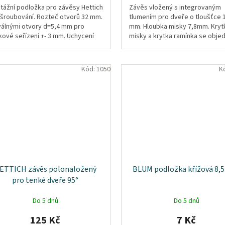
tážní podložka pro závěsy Hettich
Závěs vložený s integrovaným
ašroubování. Rozteč otvorů 32 mm.
tlumením pro dveře o tloušťce 
válnými otvory d=5,4 mm pro
mm. Hloubka misky 7,8mm. Kryt
kové seřízení +- 3 mm. Uchycení
misky a krytka ramínka se objed
tu se zápustnou hlavou d=4,5
samostatně.
..
Kód:
1050
K
ETTICH závěs polonaložený
BLUM podložka křížová 8,
pro tenké dveře 95°
Do 5 dnů
Do 5 dnů
125 Kč
7 Kč