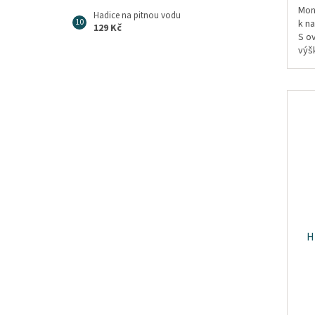
Mon
Hadice na pitnou vodu
k n
129 Kč
S o
výš
vru
mm..
H