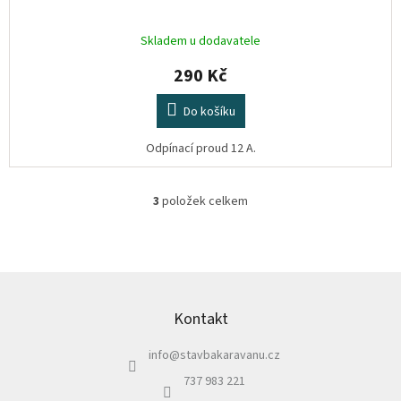
Skladem u dodavatele
290 Kč
Do košíku
Odpínací proud 12 A.
3
položek celkem
O
v
l
á
d
Z
a
á
c
p
Kontakt
í
a
p
info
@
stavbakaravanu.cz
t
r
í
v
737 983 221
k