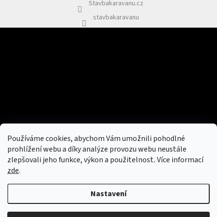
Stavbakaravanu.cz
y
v
stavbakaravanu
ý
p
i
s
Odebírat newsletter
u
Vložte svůj e-mail a my vám budeme zasílat informace o nových
produktech na našem e-shopu.
E-mail
Vložením e-mailu souhlasíte s
podmínkami ochrany osobních údajů
Používáme cookies, abychom Vám umožnili pohodlné
PŘIHLÁSIT SE
prohlížení webu a díky analýze provozu webu neustále
zlepšovali jeho funkce, výkon a použitelnost
.
Více informací
zde
.
Vytvořil Shoptet
&
Nastavení