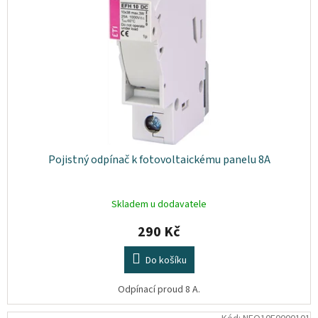
p
t
Plyn
r
ů
o
d
Topení
u
k
Interiér
t
ů
Exteriér
Pojistný odpínač k fotovoltaickému panelu 8A
Kempování
Dárkové
Skladem u dodavatele
poukazy
290 Kč
Kontakty
Do košíku
O
nás
Odpínací proud 8 A.
Podmínky
ochrany