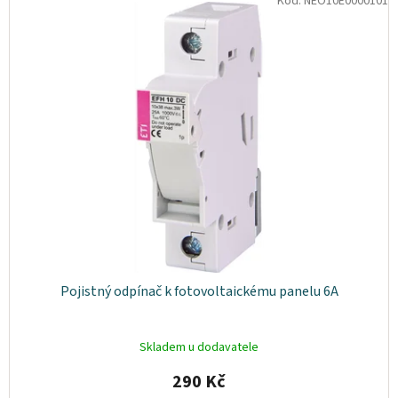
Kód:
NEO10E0000101
osobních
údajů
Obchodní
podmínky
Vrácení
zboží
a
reklamace
Bonusový
program
Karavánek
Moje
objednávka
Přihlášení
Pojistný odpínač k fotovoltaickému panelu 6A
Skladem u dodavatele
290 Kč