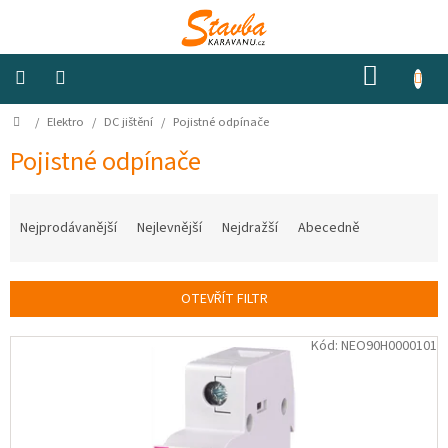
Přejít
na
obsah
NÁKUP
KOŠÍK
Domů
/
Elektro
/
DC jištění
/
Pojistné odpínače
Izolace
a
odhlučnění
Pojistné odpínače
Ř
Konstrukční
materiály
a
Nejprodávanější
Nejlevnější
Nejdražší
Abecedně
z
e
Okna
n
a
OTEVŘÍT FILTR
ventilátory
í
p
V
Kód:
NEO90H0000101
r
Elektro
ý
o
p
d
i
Voda
u
s
k