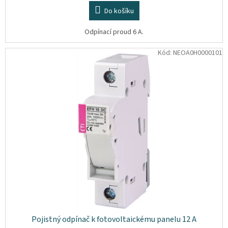
Do košíku
Odpínací proud 6 A.
Kód:
NEOA0H0000101
Pojistný odpínač k fotovoltaickému panelu 12 A