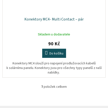
Konektory MC4- Multi Contact – pár
Skladem u dodavatele
90 Kč
Do košíku
Konektory MC4 slouží pro napojení prodlužovacích kabelů
k solárnímu panelu. Konektory jsou pro všechny typy panelů z naší
nabídky.
7
položek celkem
O
v
l
á
d