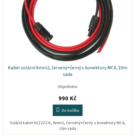
p
t
Plyn
r
ů
o
d
Topení
u
k
Interiér
t
ů
Exteriér
Kabel solární 6mm2, červený+černý s konektory MC4, 10m
Kempování
sada
Dárkové
Objednáno
poukazy
990 Kč
Kontakty
Do košíku
O
nás
Solární kabel H1Z2Z2-K, 6mm2, červený+černý s konektory MC4,
10m sada
Podmínky
ochrany