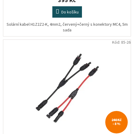
395 Kč
Do košíku
Solární kabel H1Z2Z2-K, 4mm2, červený+černý s konektory MC4, 5m
sada
Kód:
85-26
240 Kč
–8 %