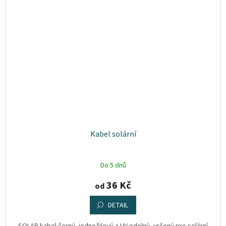
Kabel solární
Do 5 dnů
36 Kč
od
DETAIL
SOLAR kabel černý, jednožilový a UV odolný, určený pro solární