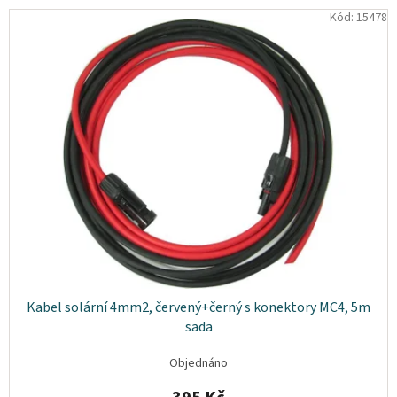
osobních
Kód:
15478
údajů
Obchodní
podmínky
Vrácení
zboží
a
reklamace
Bonusový
program
Karavánek
Moje
objednávka
Přihlášení
Kabel solární 4mm2, červený+černý s konektory MC4, 5m
sada
Objednáno