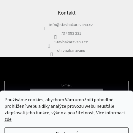
Z
a
á
c
p
Kontakt
í
a
p
info
@
stavbakaravanu.cz
t
r
í
v
737 983 221
k
Stavbakaravanu.cz
y
v
stavbakaravanu
ý
p
i
s
Odebírat newsletter
u
E-mail
Používáme cookies, abychom Vám umožnili pohodlné
Vložením e-mailu souhlasíte s
podmínkami ochrany osobních údajů
prohlížení webu a díky analýze provozu webu neustále
zlepšovali jeho funkce, výkon a použitelnost
.
Více informací
zde
.
Vytvořil Shoptet
&