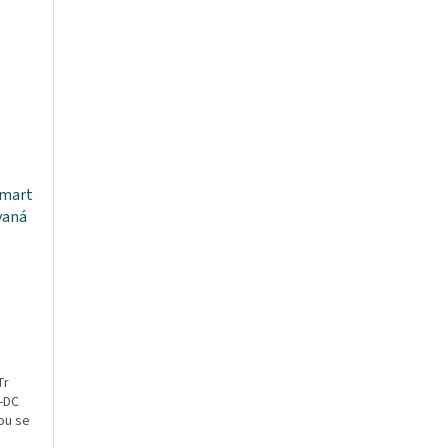
Smart
vaná
Tr
C-DC
ou se