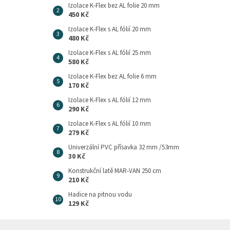
Izolace K-Flex bez AL folie 20 mm
450 Kč
Izolace K-Flex s AL fólií 20 mm
480 Kč
Izolace K-Flex s AL fólií 25 mm
580 Kč
Izolace K-Flex bez AL folie 6 mm
170 Kč
Izolace K-Flex s AL fólií 12 mm
290 Kč
Izolace K-Flex s AL fólií 10 mm
279 Kč
Univerzální PVC přísavka 32 mm /53mm
30 Kč
Konstrukční latě MAR-VAN 250 cm
210 Kč
Hadice na pitnou vodu
129 Kč
Z