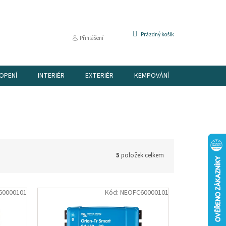
NÁKUPNÍ
Prázdný košík
Přihlášení
KOŠÍK
OPENÍ
INTERIÉR
EXTERIÉR
KEMPOVÁNÍ
DÁRKOVÉ P
5
položek celkem
60000101
Kód:
NEOFC60000101