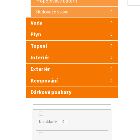
Propojovače baterií
Sledovače stavu
Voda
Plyn
Topení
Interiér
Exteriér
Kempování
Dárkové poukazy
Na skladě
0