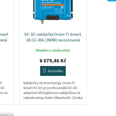
Smart
DC-DC nabíječka Orion-Tr Smart
vaná
24/12-30A (360W) neizolovaná
Skladem u dodavatele
6 079,46 Kč
Do košíku
Tr
Nabíječka Victron Energy Orion-Tr
C-DC
Smart DC-DC je profesionální DC-DC
ou se
adaptivní třístupňovou nabíječkou se
zabudovanou funkcí Bluetooth. Záruka
5 let
60000101