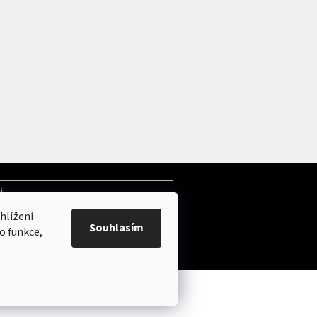
il
hlížení
Souhlasím
ochrany osobních údajů
o funkce,
.
Upravit nastavení cookies