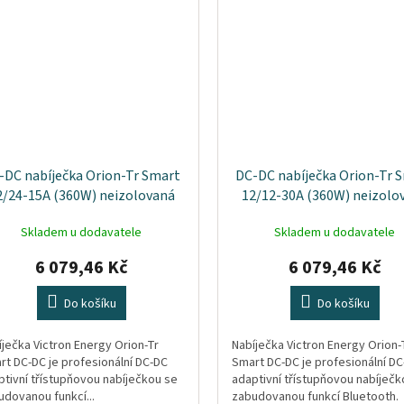
-DC nabíječka Orion-Tr Smart
DC-DC nabíječka Orion-Tr 
2/24-15A (360W) neizolovaná
12/12-30A (360W) neizolo
Skladem u dodavatele
Skladem u dodavatele
6 079,46 Kč
6 079,46 Kč
Do košíku
Do košíku
íječka Victron Energy Orion-Tr
Nabíječka Victron Energy Orion-
rt DC-DC je profesionální DC-DC
Smart DC-DC je profesionální D
ptivní třístupňovou nabíječkou se
adaptivní třístupňovou nabíječk
udovanou funkcí...
zabudovanou funkcí Bluetooth.