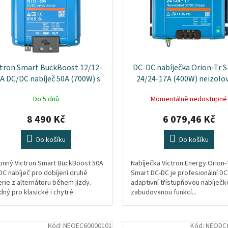
ctron Smart BuckBoost 12/12-
DC-DC nabíječka Orion-Tr 
A DC/DC nabíječ 50A (700W) s
24/24-17A (400W) neizolo
Bluetooth | IP65
Do 5 dnů
Momentálně nedostupné
8 490 Kč
6 079,46 Kč
Do košíku
Do košíku
onný Victron Smart BuckBoost 50A
Nabíječka Victron Energy Orion-
DC nabíječ pro dobíjení druhé
Smart DC-DC je profesionální D
rie z alternátoru během jízdy.
adaptivní třístupňovou nabíječk
ný pro klasické i chytré
zabudovanou funkcí...
rnátory (Euro 5/6), podporuje
PO4 i...
Kód:
NEOEC60000101
Kód:
NEODC