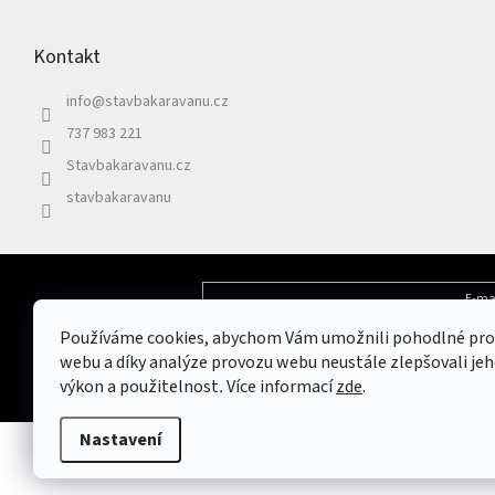
á
p
Kontakt
a
t
info
@
stavbakaravanu.cz
í
737 983 221
Stavbakaravanu.cz
stavbakaravanu
E-ma
Odebírat newsletter
Používáme cookies, abychom Vám umožnili pohodlné pro
Vložením e-mailu souhlasíte s
podmínkami 
webu a díky analýze provozu webu neustále zlepšovali jeh
výkon a použitelnost
.
Více informací
zde
.
Nastavení
Copyright 2026
Stavbakaravanu.cz
. Všechna práva vyhrazena