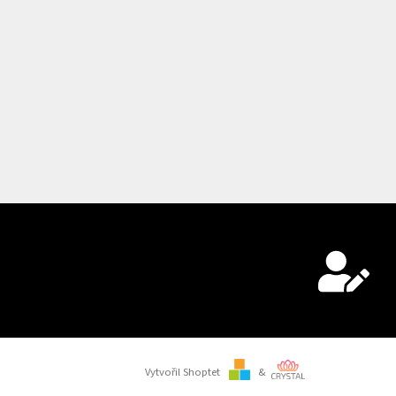
Vytvořil Shoptet
&