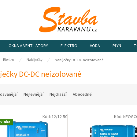
OKNA A VENTILÁTORY
ELEKTRO
VODA
PLYN
T
ů
Elektro
Nabíječky
Nabíječky DC-DC neizolované
ječky DC-DC neizolované
dávanější
Nejlevnější
Nejdražší
Abecedně
Kód:
12/12-50
Kód:
NEOGC
vinka