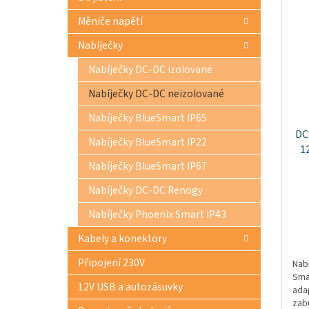
Měniče napětí
Nabíječky
Nabíječky DC-DC izolované
Nabíječky DC-DC neizolované
Nabíječky BlueSmart IP65
DC
Nabíječky BlueSmart IP22
1
Nabíječky BlueSmart IP67
Nabíječky DC-DC Renogy
Nabíječky Phoenix Smart IP43
Kabely a konektory
Připojení 230V
Nab
Sma
12V USB a autozásuvky
ada
zab