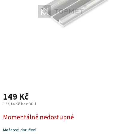
Plyn
Topení
Interiér
Exteriér
Kempování
Dárkové
poukazy
149 Kč
Kontakty
123,14 Kč bez DPH
Měrná
O
Momentálně nedostupné
nás
cena:
Podmínky
Možnosti doručení
ochrany