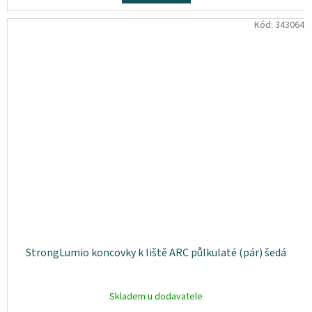
Kód:
343064
StrongLumio koncovky k liště ARC půlkulaté (pár) šedá
Skladem u dodavatele