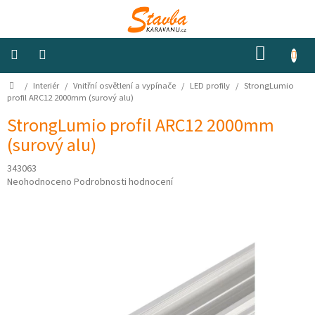
Přejít
na
obsah
NÁKUP
KOŠÍK
Domů
/
Interiér
/
Vnitřní osvětlení a vypínače
/
LED profily
/
StrongLumio
Izolace
a
profil ARC12 2000mm (surový alu)
odhlučnění
StrongLumio profil ARC12 2000mm
(surový alu)
Konstrukční
materiály
343063
Průměrné
Neohodnoceno
Podrobnosti hodnocení
Okna
hodnocení
a
produktu
ventilátory
je
0,0
z
Elektro
5
hvězdiček.
Voda