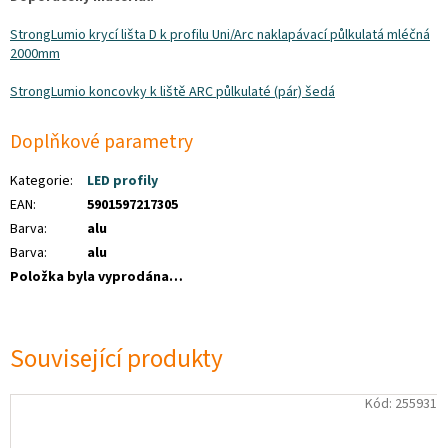
StrongLumio krycí lišta D k profilu Uni/Arc naklapávací půlkulatá mléčná
2000mm
StrongLumio koncovky k liště ARC půlkulaté (pár) šedá
Doplňkové parametry
Kategorie
:
LED profily
EAN
:
5901597217305
Barva
:
alu
Barva
:
alu
Položka byla vyprodána…
Související produkty
Kód:
255931