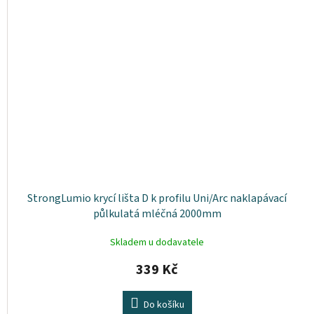
StrongLumio krycí lišta D k profilu Uni/Arc naklapávací
půlkulatá mléčná 2000mm
Skladem u dodavatele
339 Kč
Do košíku