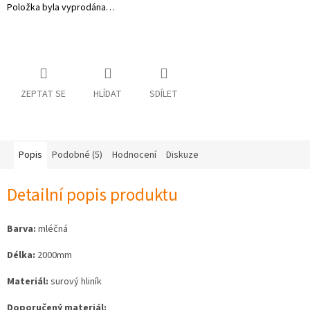
Položka byla vyprodána…
osobních
údajů
Obchodní
podmínky
Vrácení
ZEPTAT SE
HLÍDAT
SDÍLET
zboží
a
reklamace
Bonusový
program
Popis
Podobné (5)
Hodnocení
Diskuze
Karavánek
Moje
Detailní popis produktu
objednávka
Přihlášení
Barva:
mléčná
Délka:
2000mm
Materiál:
surový hliník
Doporučený materiál: