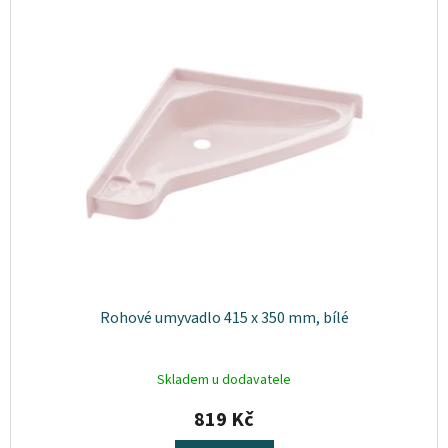
osobních
údajů
Obchodní
podmínky
Vrácení
zboží
a
reklamace
Bonusový
program
Karavánek
Moje
objednávka
Rohové umyvadlo 415 x 350 mm, bílé
Přihlášení
Skladem u dodavatele
819 Kč