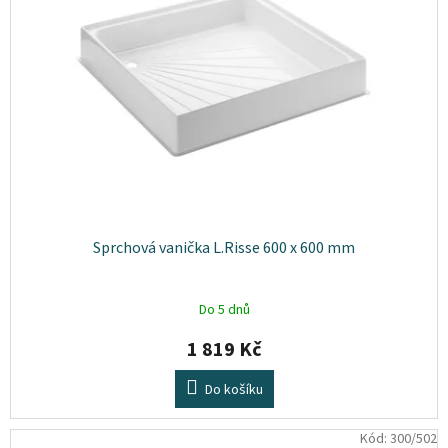
s
o
Plyn
p
d
r
u
o
Topení
k
d
t
u
ů
Interiér
k
t
Exteriér
ů
Kempování
Sprchová vanička L.Risse 600 x 600 mm
Dárkové
poukazy
Do 5 dnů
Kontakty
1 819 Kč
O
Do košíku
nás
Podmínky
Kód:
300/502
ochrany