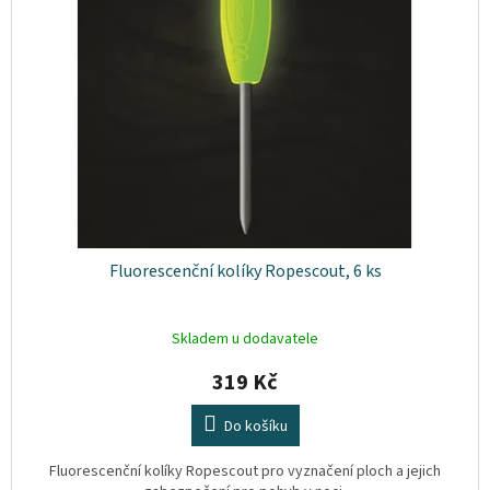
s
o
Plyn
p
d
r
u
o
Topení
k
d
t
u
ů
Interiér
k
t
Exteriér
ů
Kempování
Fluorescenční kolíky Ropescout, 6 ks
Dárkové
poukazy
Skladem u dodavatele
Kontakty
319 Kč
O
Do košíku
nás
Fluorescenční kolíky Ropescout pro vyznačení ploch a jejich
Podmínky
ochrany