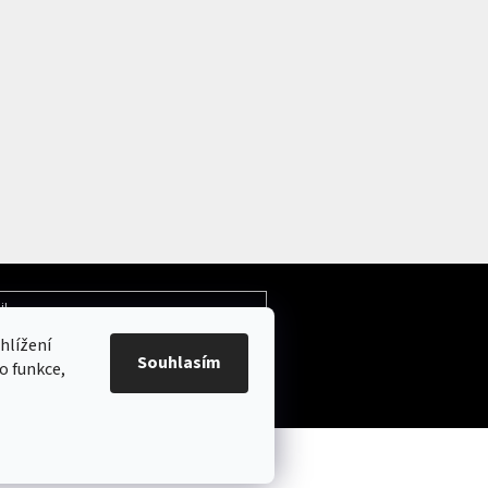
il
hlížení
Souhlasím
ochrany osobních údajů
o funkce,
.
Upravit nastavení cookies