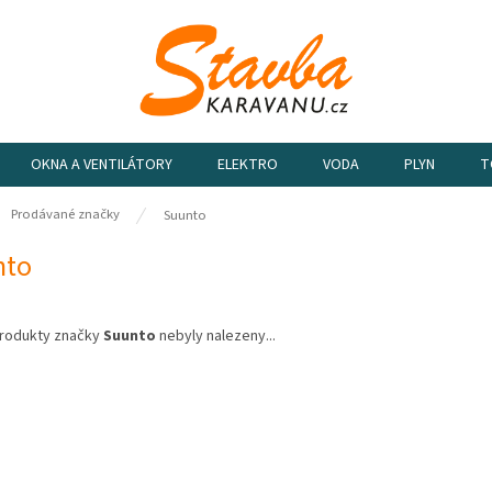
OKNA A VENTILÁTORY
ELEKTRO
VODA
PLYN
T
ů
Prodávané značky
Suunto
nto
rodukty značky
Suunto
nebyly nalezeny...