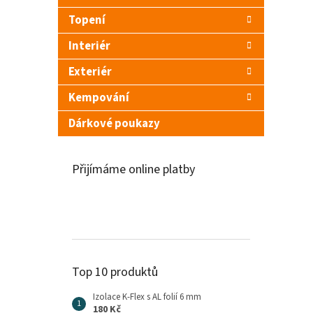
n
Topení
e
l
Interiér
Exteriér
Kempování
Dárkové poukazy
Přijímáme online platby
Top 10 produktů
Izolace K-Flex s AL folií 6 mm
180 Kč