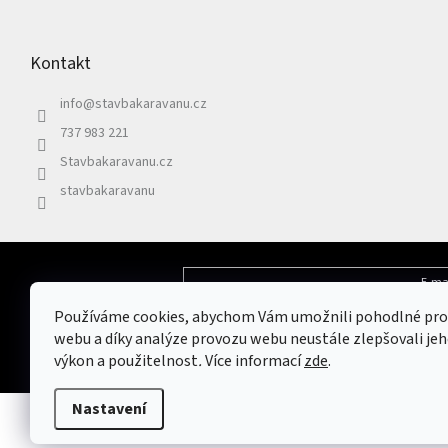
Z
á
p
Kontakt
a
t
info
@
stavbakaravanu.cz
í
737 983 221
Stavbakaravanu.cz
stavbakaravanu
E-ma
Odebírat newsletter
Používáme cookies, abychom Vám umožnili pohodlné pro
Vložením e-mailu souhlasíte s
podmínkami 
webu a díky analýze provozu webu neustále zlepšovali jeh
výkon a použitelnost
.
Více informací
zde
.
Nastavení
Copyright 2026
Stavbakaravanu.cz
. Všechna práva vyhrazena