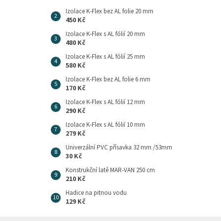
Izolace K-Flex bez AL folie 20 mm
450 Kč
Izolace K-Flex s AL fólií 20 mm
480 Kč
Izolace K-Flex s AL fólií 25 mm
580 Kč
Izolace K-Flex bez AL folie 6 mm
170 Kč
Izolace K-Flex s AL fólií 12 mm
290 Kč
Izolace K-Flex s AL fólií 10 mm
279 Kč
Univerzální PVC přísavka 32 mm /53mm
30 Kč
Konstrukční latě MAR-VAN 250 cm
210 Kč
Hadice na pitnou vodu
129 Kč