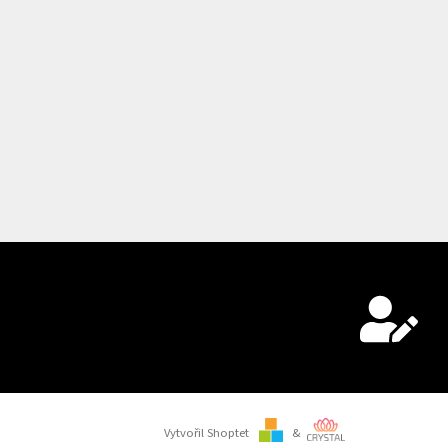
Vytvořil Shoptet
&