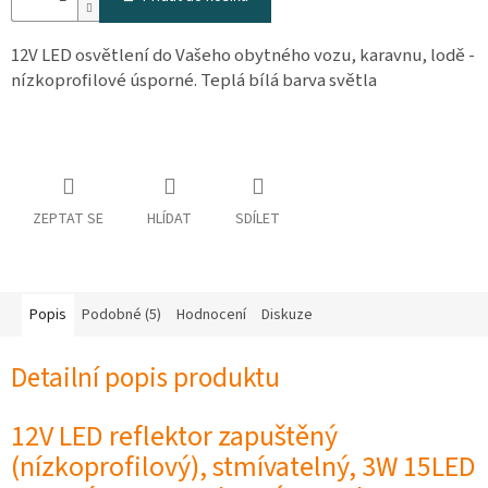
osobních
údajů
12V LED osvětlení
do Vašeho obytného vozu, karavnu, lodě -
Obchodní
nízkoprofilové úsporné. Teplá bílá barva světla
podmínky
Vrácení
zboží
a
reklamace
ZEPTAT SE
HLÍDAT
SDÍLET
Bonusový
program
Karavánek
Moje
objednávka
Popis
Podobné (5)
Hodnocení
Diskuze
Přihlášení
Detailní popis produktu
12V LED reflektor zapuštěný
(nízkoprofilový), stmívatelný, 3W 15LED