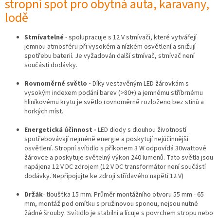
stropní spot pro obytná auta, karavany,
lodě
Stmívatelné
- spolupracuje s 12 V stmívači, které vytvářejí
jemnou atmosféru při vysokém a nízkém osvětlení a snižují
spotřebu baterií. Je vyžadován další stmívač, stmívač není
součástí dodávky.
Rovnoměrné světlo -
Díky vestavěným LED žárovkám s
vysokým indexem podání barev (>80+) a jemnému stříbrnému
hliníkovému krytu je světlo rovnoměrně rozloženo bez stínů a
horkých míst.
Energetická účinnost -
LED diody s dlouhou životností
spotřebovávají nejméně energie a poskytují nejúčinnější
osvětlení. Stropní svítidlo s příkonem 3 W odpovídá 30wattové
žárovce a poskytuje světelný výkon 240 lumenů. Tato světla jsou
napájena 12 V DC zdrojem (12 V DC transformátor není součástí
dodávky. Nepřipojujte ke zdroji střídavého napětí 12 V)
Držák
- tloušťka 15 mm. Průměr montážního otvoru 55 mm - 65
mm, montáž pod omítku s pružinovou sponou, nejsou nutné
žádné šrouby. Svítidlo je stabilní a lícuje s povrchem stropu nebo