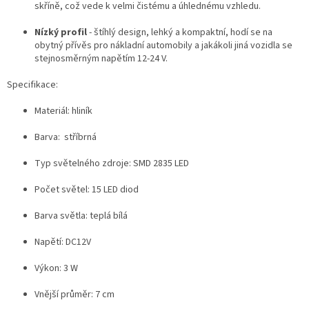
skříně, což vede k velmi čistému a úhlednému vzhledu.
Nízký profil
- štíhlý design, lehký a kompaktní, hodí se na
obytný přívěs pro nákladní automobily a jakákoli jiná vozidla se
stejnosměrným napětím 12-24 V.
Specifikace:
Materiál: hliník
Barva: stříbrná
Typ světelného zdroje: SMD 2835 LED
Počet světel: 15 LED diod
Barva světla: teplá bílá
Napětí: DC12V
Výkon: 3 W
Vnější průměr: 7 cm