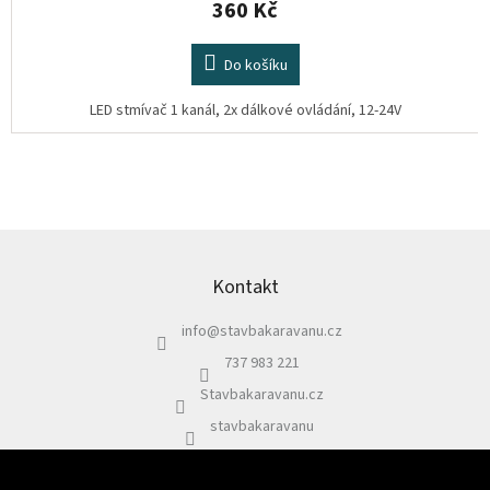
360 Kč
Do košíku
LED stmívač 1 kanál, 2x dálkové ovládání, 12-24V
Z
á
p
Kontakt
a
info
@
stavbakaravanu.cz
t
í
737 983 221
Stavbakaravanu.cz
stavbakaravanu