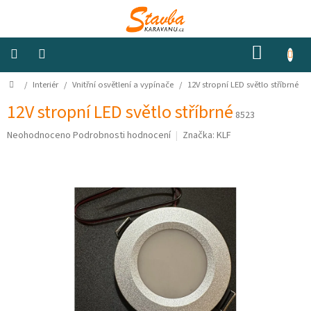
Přejít
na
obsah
NÁKUP
KOŠÍK
Domů
/
Interiér
/
Vnitřní osvětlení a vypínače
/
12V stropní LED světlo stříbrné
Izolace
a
odhlučnění
12V stropní LED světlo stříbrné
8523
Průměrné
Neohodnoceno
Podrobnosti hodnocení
Značka:
KLF
Konstrukční
hodnocení
materiály
produktu
je
0,0
Okna
a
z
ventilátory
5
hvězdiček.
Elektro
Voda