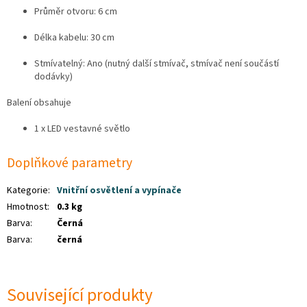
Průměr otvoru: 6 cm
Délka kabelu: 30 cm
Stmívatelný: Ano (nutný další stmívač, stmívač není součástí
dodávky)
Balení obsahuje
1 x LED vestavné světlo
Doplňkové parametry
Kategorie
:
Vnitřní osvětlení a vypínače
Hmotnost
:
0.3 kg
Barva
:
Černá
Barva
:
černá
Související produkty