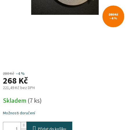
Plyn
280 Kč
–4 %
Topení
Interiér
Exteriér
Kempování
280 Kč
–4 %
268 Kč
Dárkové
poukazy
221,49 Kč bez DPH
Měrná
Kontakty
Skladem
(7 ks)
cena:
O
Možnosti doručení
nás
Podmínky
Přidat do košíku
ochrany