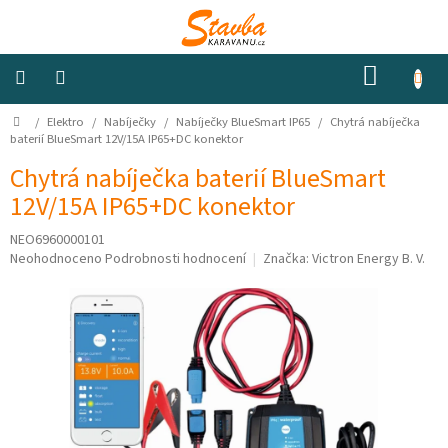
Přejít
na
obsah
NÁKUP
KOŠÍK
Domů
/
Elektro
/
Nabíječky
/
Nabíječky BlueSmart IP65
/
Chytrá nabíječka
Izolace
a
baterií BlueSmart 12V/15A IP65+DC konektor
odhlučnění
Chytrá nabíječka baterií BlueSmart
12V/15A IP65+DC konektor
Konstrukční
materiály
NEO6960000101
Průměrné
Neohodnoceno
Podrobnosti hodnocení
Značka:
Victron Energy B. V.
Okna
hodnocení
a
produktu
ventilátory
je
0,0
z
Elektro
5
hvězdiček.
Voda