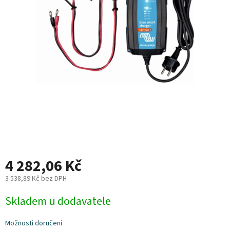
Plyn
Topení
Interiér
Exteriér
Kempování
Dárkové
poukazy
4 282,06 Kč
Kontakty
3 538,89 Kč bez DPH
Měrná
O
Skladem u dodavatele
nás
cena:
Podmínky
Možnosti doručení
ochrany