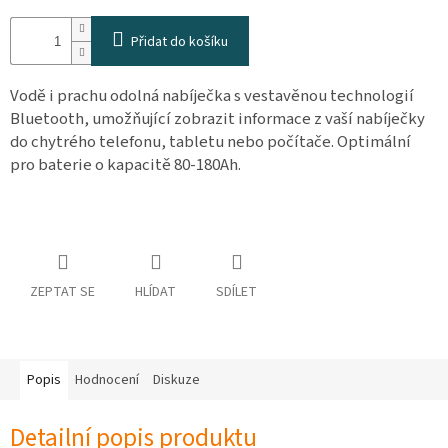
osobních
údajů
Přidat do košíku
Obchodní
podmínky
Vodě i prachu odolná nabíječka s vestavěnou technologií
Bluetooth, umožňující zobrazit informace z vaší nabíječky
Vrácení
zboží
do chytrého telefonu, tabletu nebo počítače. Optimální
a
pro baterie o kapacitě 80-180Ah.
reklamace
Bonusový
program
Karavánek
Moje
objednávka
ZEPTAT SE
HLÍDAT
SDÍLET
Přihlášení
Popis
Hodnocení
Diskuze
Detailní popis produktu