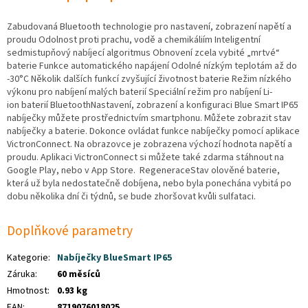
Zabudovaná Bluetooth technologie pro nastavení, zobrazení napětí a
proudu Odolnost proti prachu, vodě a chemikáliím Inteligentní
sedmistupňový nabíjecí algoritmus Obnovení zcela vybité „mrtvé“
baterie Funkce automatického napájení Odolné nízkým teplotám až do
-30°C Několik dalších funkcí zvyšující životnost baterie Režim nízkého
výkonu pro nabíjení malých baterií Speciální režim pro nabíjení Li-
ion baterií BluetoothNastavení, zobrazení a konfiguraci Blue Smart IP65
nabíječky můžete prostřednictvím smartphonu. Můžete zobrazit stav
nabíječky a baterie. Dokonce ovládat funkce nabíječky pomocí aplikace
VictronConnect. Na obrazovce je zobrazena výchozí hodnota napětí a
proudu. Aplikaci VictronConnect si můžete také zdarma stáhnout na
Google Play, nebo v App Store. RegeneraceStav olověné baterie,
která už byla nedostatečně dobíjena, nebo byla ponechána vybitá po
dobu několika dní či týdnů, se bude zhoršovat kvůli sulfataci.
Doplňkové parametry
Kategorie
:
Nabíječky BlueSmart IP65
Záruka
:
60 měsíců
Hmotnost
:
0.93 kg
EAN
:
8719076018025