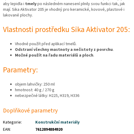
aby lepidla i
tmely
po následném nanesení plnily svou funkci tak, jak
mají. Sika Aktivator 205 je vhodný pro keramické, kovové, plastové i
lakované plochy.
Vlastnosti prostředku Sika Aktivator 205:
Vhodné použít před aplikací tmelů.
Odstraní všechny mastnoty a nečistoty z povrchu
.
Možné použít na řadu materiálů a ploch
.
Parametry:
objem lahvičky: 250 ml
hmotnost: 40 g / 270 g
nebezpečné látky: H225, H319, H336
Doplňkové parametry
Kategorie
:
Konstrukční materiály
EAN
:
7612894884920