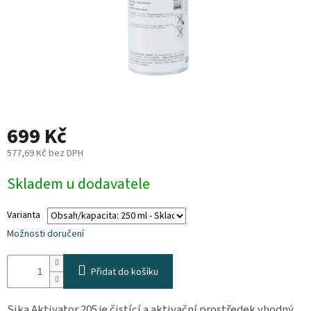
Plyn
Topení
Interiér
Exteriér
699 Kč
577,69 Kč bez DPH
Kempování
Měrná
Skladem u dodavatele
cena:
Dárkové
poukazy
Varianta
Možnosti doručení
Kontakty
O
Přidat do košíku
nás
Podmínky
Sika Aktivator 205 je čistící a aktivační prostředek vhodný
ochrany