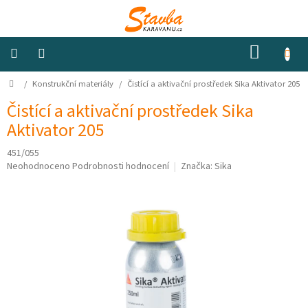
Přejít
na
obsah
NÁKUP
KOŠÍK
Domů
/
Konstrukční materiály
/
Čistící a aktivační prostředek Sika Aktivator 205
Izolace
a
odhlučnění
Čistící a aktivační prostředek Sika
Aktivator 205
Konstrukční
materiály
451/055
Průměrné
Neohodnoceno
Podrobnosti hodnocení
Značka:
Sika
hodnocení
Okna
produktu
a
je
ventilátory
0,0
z
5
Elektro
hvězdiček.
Voda