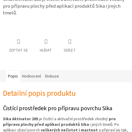
osobních
pro přípravu plochy před aplikací produktů Sika i jiných
údajů
tmelů.
Obchodní
podmínky
Vrácení
zboží
a
reklamace
ZEPTAT SE
HLÍDAT
SDÍLET
Bonusový
program
Karavánek
Popis
Hodnocení
Diskuze
Moje
objednávka
Detailní popis produktu
Přihlášení
Čistící prostředek pro přípravu povrchu Sika
Sika
Aktivator 205
je čistící a aktivační prostředek vhodný
pro
přípravu plochy před aplikací produktů Sika
i jiných tmelů. Po
aplikaci zbaví povrch
veškerých nečistot i mastnot
a připraví jej tak,