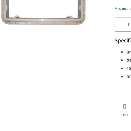
hvězdiče
Možnosti
Specif
ur
ba
ro
h
TISK