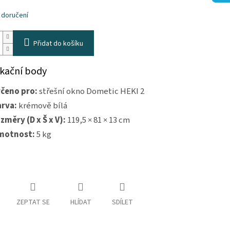
k.
 doručení
Přidat do košíku
ikační body
čeno pro:
střešní okno Dometic HEKI 2
rva:
krémově bílá
změry (D x Š x V):
119,5 × 81 × 13 cm
motnost:
5 kg
ZEPTAT SE
HLÍDAT
SDÍLET