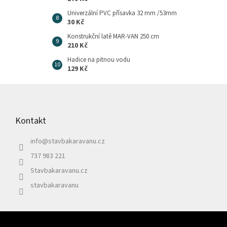
Univerzální PVC přísavka 32 mm /53mm
30 Kč
Konstrukční latě MAR-VAN 250 cm
210 Kč
Hadice na pitnou vodu
129 Kč
Z
á
p
Kontakt
a
t
info
@
stavbakaravanu.cz
í
737 983 221
Stavbakaravanu.cz
stavbakaravanu