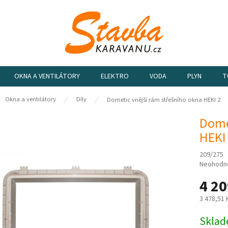
OKNA A VENTILÁTORY
ELEKTRO
VODA
PLYN
T
ů
Okna a ventilátory
Díly
Dometic vnější rám střešního okna HEKI 2
Dome
HEKI
209/275
Průměrn
Neohodn
hodnocen
4 20
produktu
je
3 478,51
0,0
z
Měrná
Sklad
5
cena: