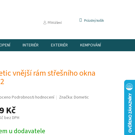
NÁKUPNÍ
Prázdný košík
Přihlášení
KOŠÍK
OPENÍ
INTERIÉR
EXTERIÉR
KEMPOVÁNÍ
DÁRKOVÉ P
tic vnější rám střešního okna
 2
é
oceno
Podrobnosti hodnocení
Značka:
Dometic
í
9 Kč
 Kč bez DPH
em u dodavatele