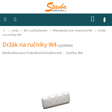
Přejít
na
obsah
NÁKUP
KOŠÍK
Domů
/
Voda
/
WC a příslušenství
/
Příslušenství pro chemická WC
/
Držák
Izolace
a
na ručníky W4
odhlučnění
Držák na ručníky W4
QQ099041
Konstrukční
Průměrné
Neohodnoceno
Podrobnosti hodnocení
Značka:
W4
materiály
hodnocení
produktu
je
Okna
0,0
a
ventilátory
z
5
hvězdiček.
Elektro
Voda