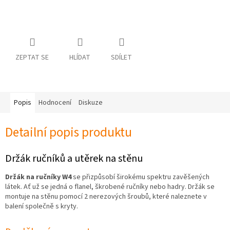
osobních
údajů
Obchodní
podmínky
ZEPTAT SE
HLÍDAT
SDÍLET
Vrácení
zboží
a
reklamace
Popis
Hodnocení
Diskuze
Bonusový
program
Karavánek
Detailní popis produktu
Moje
objednávka
Držák ručníků a utěrek na stěnu
Přihlášení
Držák na ručníky W4
se přizpůsobí širokému spektru zavěšených
látek. Ať už se jedná o flanel, škrobené ručníky nebo hadry. Držák se
montuje na stěnu pomocí 2 nerezových šroubů, které naleznete v
balení společně s kryty.