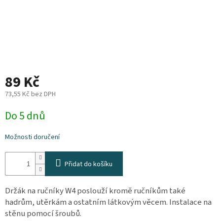
Plyn
Topení
Interiér
89 Kč
Exteriér
73,55 Kč bez DPH
Měrná
Do 5 dnů
Kempování
cena:
Možnosti doručení
Dárkové
poukazy
Přidat do košíku
Kontakty
O
Držák na ručníky W4 poslouží kromě ručníkům také
nás
hadrům, utěrkám a ostatním látkovým věcem. Instalace na
stěnu pomocí šroubů.
Podmínky
ochrany