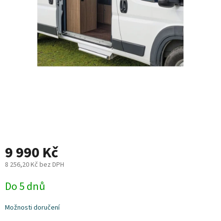
Plyn
Topení
Interiér
Exteriér
Kempování
Dárkové
9 990 Kč
poukazy
8 256,20 Kč bez DPH
Kontakty
Měrná
Do 5 dnů
O
cena:
nás
Možnosti doručení
Podmínky
ochrany