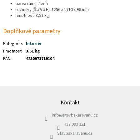
barva rámu: šedá
rozměry (Š x V x H): 1250 x 1710 x 96 mm
hmotnost: 3,51 kg
Doplňkové parametry
Kategorie
:
Interiér
Hmotnost
:
3.51 kg
EAN
:
4250971719104
Z
á
p
Kontakt
a
info
@
stavbakaravanu.cz
t
í
737 983 221
Stavbakaravanu.cz