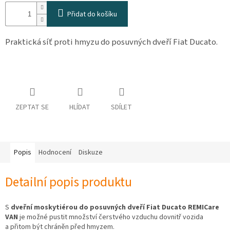
osobních
Přidat do košíku
údajů
Obchodní
Praktická síť proti hmyzu do posuvných dveří Fiat Ducato.
podmínky
Vrácení
zboží
a
reklamace
Bonusový
ZEPTAT SE
HLÍDAT
SDÍLET
program
Karavánek
Moje
objednávka
Popis
Hodnocení
Diskuze
Přihlášení
Detailní popis produktu
S
dveřní
moskytiérou
do posuvných dveří Fiat Ducato REMICare
VAN
je možné pustit množství čerstvého vzduchu dovnitř vozida
a přitom být chráněn před hmyzem.