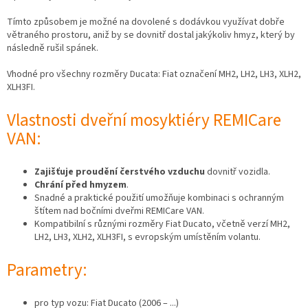
Tímto způsobem je možné na dovolené s dodávkou využívat dobře
větraného prostoru, aniž by se dovnitř dostal jakýkoliv hmyz, který by
následně rušil spánek.
Vhodné pro všechny rozměry Ducata: Fiat označení MH2, LH2, LH3, XLH2,
XLH3FI.
Vlastnosti dveřní mosyktiéry REMICare
VAN:
Zajišťuje proudění čerstvého vzduchu
dovnitř vozidla.
Chrání před hmyzem
.
Snadné a praktické použití umožňuje kombinaci s ochranným
štítem nad bočními dveřmi REMICare VAN.
Kompatibilní s různými rozměry Fiat Ducato, včetně verzí MH2,
LH2, LH3, XLH2, XLH3FI, s evropským umístěním volantu.
Parametry:
pro typ vozu: Fiat Ducato (2006 – ...)