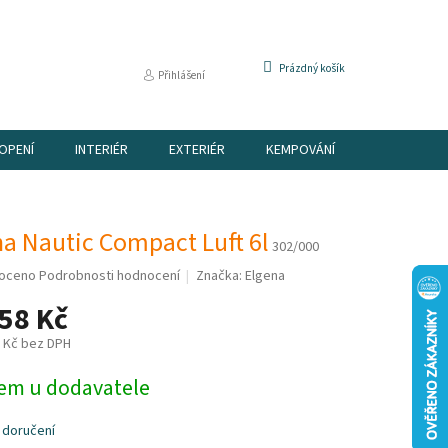
NÁKUPNÍ
Prázdný košík
Přihlášení
KOŠÍK
OPENÍ
INTERIÉR
EXTERIÉR
KEMPOVÁNÍ
DÁRKOVÉ P
a Nautic Compact Luft 6l
302/000
é
oceno
Podrobnosti hodnocení
Značka:
Elgena
í
58 Kč
2 Kč bez DPH
em u dodavatele
k.
 doručení