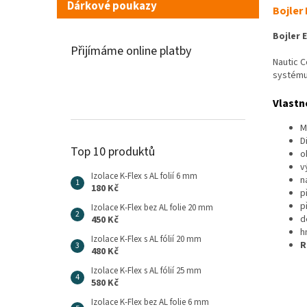
Dárkové poukazy
Bojler
Bojler
E
Přijímáme online platby
Nautic C
systému
Vlastn
M
D
Top 10 produktů
o
v
Izolace K-Flex s AL folií 6 mm
n
180 Kč
p
p
Izolace K-Flex bez AL folie 20 mm
d
450 Kč
h
Izolace K-Flex s AL fólií 20 mm
R
480 Kč
Izolace K-Flex s AL fólií 25 mm
580 Kč
Izolace K-Flex bez AL folie 6 mm