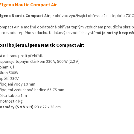
 Elgena Nautic Compact Air
lgena Nautic Compact Air
je ohřívač využívající ohřevu až na teplotu 70
°C
ompact Air je možné dodatečně ohřívat teplým vzduchem proudícím skrz bojle
 rozvodu teplého vzduchu. U
tlakových vodních systémů
je nutný
bezpečn
osti bojleru Elgena Nautic Compact Air:
á ochranu proti přehřátí.
isponuje topným článkem 230 V, 500 W (2,2 A)
bjem: 6 l
ýkon 500W
apětí: 230V
řipojení vody 10 mm
řipojení vzduchové hadice 65-75 mm
élka kabelu 1 m
motnost 4 kg
ozměry (Š x V x H):
23 x 22 x 38 cm