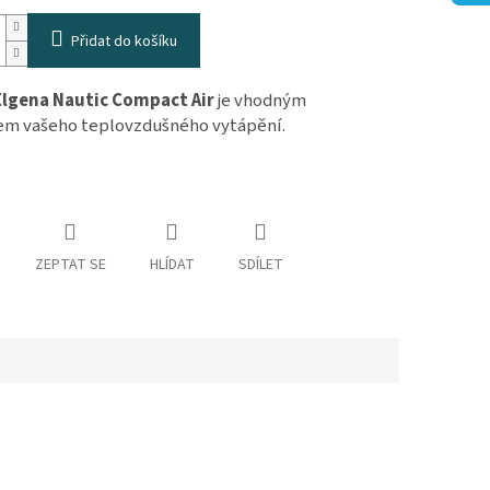
Přidat do košíku
Elgena Nautic Compact Air
je vhodným
m vašeho teplovzdušného vytápění.
ZEPTAT SE
HLÍDAT
SDÍLET