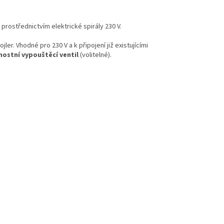
 prostřednictvím elektrické spirály 230 V.
r. Vhodné pro 230 V a k připojení již existujícími
ostní vypouštěcí ventil
(volitelné).