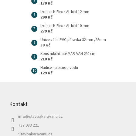
170 Kč
Izolace K-Flex s AL fólií 12 mm
290 Kč
Izolace K-Flex s AL fólií 10 mm
279 Kč
Univerzální PVC přísavka 32 mm /53mm
30 Kč
Konstrukční latě MAR-VAN 250 cm
210 Kč
Hadice na pitnou vodu
129 Kč
Z
á
p
Kontakt
a
t
info
@
stavbakaravanu.cz
í
737 983 221
Stavbakaravanu.cz