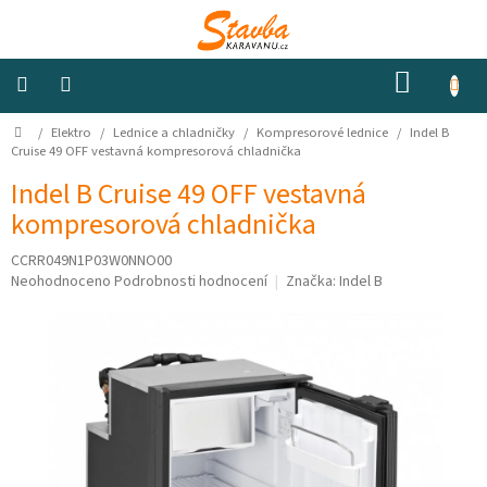
Přejít
na
obsah
NÁKUP
KOŠÍK
Domů
/
Elektro
/
Lednice a chladničky
/
Kompresorové lednice
/
Indel B
Izolace
a
Cruise 49 OFF vestavná kompresorová chladnička
odhlučnění
Indel B Cruise 49 OFF vestavná
kompresorová chladnička
Konstrukční
materiály
CCRR049N1P03W0NNO00
Průměrné
Neohodnoceno
Podrobnosti hodnocení
Značka:
Indel B
Okna
hodnocení
a
produktu
ventilátory
je
0,0
z
Elektro
5
hvězdiček.
Voda