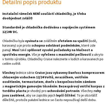
Detailní popis produktu
Instalační rámeček NENÍ součástí chladničky, je třeba
doobjednat zvlášť!
Standardně je chladnička dodávána s napájecím systémem
12/24V DC.
Chladnička byla
vyvinuta
se
zvláštním
zřetelem na využití
(lodě,
karavany) a je proto
schopna odolávat podmínkám
, které zde
panují.
Musí
také
splňovat vysoké požadavky na hlučnost a
spotřebu energie.
Vše je
vyřešeno s maximální pečlivostí
a ukryto
v tomto výrobku. Chladničky Cruise naleznete v lodích a karavanech po
celém světě.
Všechny
lednice série
Cruise jsou vybaveny Danfoss kompresorem
chlazeným vzduchem 12/24 Voltů
,
mrazáčkem
,
vnitřním
osvětlením
,
termostatem
,
dveře s bezpečnostním zámkem
a
magnetickým gumovým těsněním
.
Bezespárový vnitřní korpus z
tvrdého plastu
je vhodný pro
uchovávání potravin
. Všechny
rohy
jsou zaoblené
, aby se zajistilo jejich
lepší čištění
. To je obzvlášť
důležité, protože palubní lednice se často nepoužívají delší dobu.