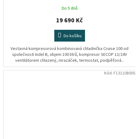
Do 5 dnů
19 690 Kč
Do košíku
Vestavná kompresorová kombinovaná chladnička Cruise 100 od
společnosti Indel B, objem 100 litrů, kompresor SECOP 12/24V
ventilátorem chlazený, mrazáček, termostat, podpěťová...
Kód:
F13110800S