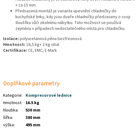
+ ca 15 mm.
Předsazená montáž je varianta upevnění chladničky do
kuchyňské linky, kdy jsou dveře chladničky předzaseny o svoji
tloušťku vůči okolnímu nábytku. Tato možnost se používá
zejména v případech nedostatečného místa pro chladničku.
Izolace:
polyuretanová pěna bezfreonová
Hmotnost:
16,5 kg+ 2 kg obal
Certifikace:
CE, EMC, E-Mark
Doplňkové parametry
Kategorie
:
Kompresorové lednice
Hmotnost
:
16.5 kg
hloubka
:
530 mm
šířka
:
380 mm
výška
:
495 mm