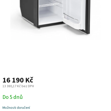
Plyn
Topení
Interiér
Exteriér
Kempování
Dárkové
poukazy
16 190 Kč
Kontakty
13 380,17 Kč bez DPH
Měrná
O
Do 5 dnů
nás
cena:
Podmínky
Možnosti doručení
ochrany