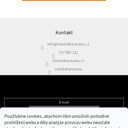
Z
á
p
Kontakt
a
info
@
stavbakaravanu.cz
t
í
737 983 221
Stavbakaravanu.cz
stavbakaravanu
Odebírat newsletter
E-mail
Používáme cookies, abychom Vám umožnili pohodlné
Vložením e-mailu souhlasíte s
podmínkami ochrany osobních údajů
prohlížení webu a díky analýze provozu webu neustále