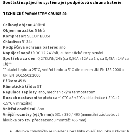
Součástí napájecího systému je i podpěťová ochrana baterie.
TECHNICKÉ PARAMETRY CRUISE 49:
Celkový objem:
49 litrů
Objem mrazáku
: 5 litrů
Kompresor:
SECOP BD35F
Chladivo:
R134a
Podpěťová ochrana baterie:
ano
Napájecí napětí:
DC 12-24 Volt, automatické rozpoznání
Spotřeba za den:
0,278kWh/24h (ca 0,96Ah 12V za 1h, ca 0,48Ah 24V za
1h)**
**okolní teplota 25°C, vnitřní teplota 5°C dle norem UNI EN 153:2006 a
UNI EN ISO15502:2006
Příkon:
45 W
Klimatická třída:
ST
Regulace teploty
: ano, mechanickým termostatem
Rozsah nastavení teplot:
ca +10°C až +2°C v chladničce (-8°C až
-15°C v mrazáku)
Vnitřní osvětlení:
Ano
Vnější rozměry (v/š/h mm):
531 / 380 / 495 (minimální zástavbová
hloubka pro tzv. předsazenou montáž: 455 mm)
Hloubka chladničky je uvedena bez kliky dveří. Hloubka s klikou: h