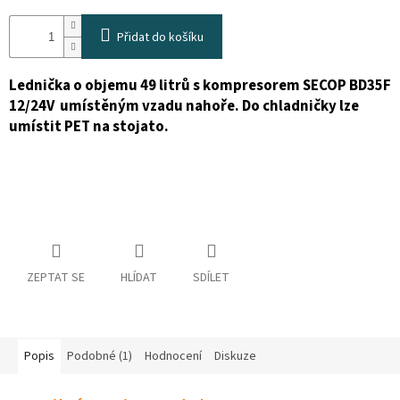
osobních
údajů
Přidat do košíku
Obchodní
podmínky
Lednička o objemu 49 litrů s kompresorem SECOP BD35F
12/24V umístěným vzadu nahoře. Do chladničky lze
Vrácení
zboží
umístit PET na stojato.
a
reklamace
Bonusový
program
Karavánek
Moje
objednávka
ZEPTAT SE
HLÍDAT
SDÍLET
Přihlášení
Popis
Podobné (1)
Hodnocení
Diskuze