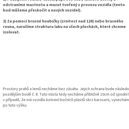
odstraníme mastnotu a mazut tvořený z provozu vozidla (tento
bod můžeme přeskočit u nových vozidel).
2) Za pomoci brusné houbičky (zrnitost nad 120) nebo brusného
rouna, narušíme strukturu laku na všech plochách, které chceme
izolovat.
Prostory prahů a lemů necháme bez zásahu. Jejich ochrana bude následo
pozdějším bodě č. 8. Tato místa tedy necháme přibližně 10cm od spodní 
v případě, že má vozidlo kotvení bočních plastů skrz karoserii, vynecháme
po tuto výšku.