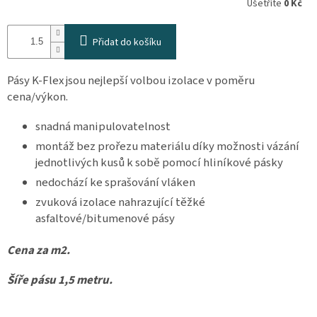
Ušetříte
0 Kč
osobních
údajů
Přidat do košíku
Obchodní
podmínky
Pásy K-Flex jsou nejlepší volbou izolace v poměru
Vrácení
cena/výkon.
zboží
a
reklamace
snadná manipulovatelnost
Bonusový
montáž bez prořezu materiálu díky možnosti vázání
program
jednotlivých kusů k sobě pomocí hliníkové pásky
Karavánek
nedochází ke sprašování vláken
Moje
zvuková izolace nahrazující těžké
objednávka
asfaltové/bitumenové pásy
Přihlášení
Cena za m2.
Šíře pásu 1,5 metru.