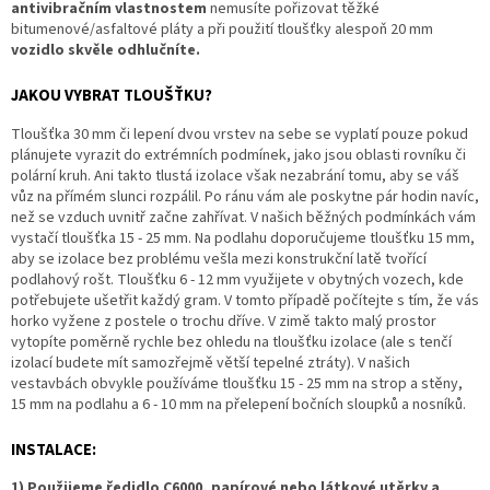
antivibračním vlastnostem
nemusíte pořizovat těžké
bitumenové/asfaltové pláty a při použití tloušťky alespoň 20 mm
vozidlo skvěle odhlučníte.
JAKOU VYBRAT TLOUŠŤKU?
Tloušťka 30 mm či lepení dvou vrstev na sebe se vyplatí pouze pokud
plánujete vyrazit do extrémních podmínek, jako jsou oblasti rovníku či
polární kruh. Ani takto tlustá izolace však nezabrání tomu, aby se váš
vůz na přímém slunci rozpálil. Po ránu vám ale poskytne pár hodin navíc,
než se vzduch uvnitř začne zahřívat. V našich běžných podmínkách vám
vystačí tloušťka 15 - 25 mm. Na podlahu doporučujeme tloušťku 15 mm,
aby se izolace bez problému vešla mezi konstrukční latě tvořící
podlahový rošt. Tloušťku 6 - 12 mm využijete v obytných vozech, kde
potřebujete ušetřit každý gram. V tomto případě počítejte s tím, že vás
horko vyžene z postele o trochu dříve. V zimě takto malý prostor
vytopíte poměrně rychle bez ohledu na tloušťku izolace (ale s tenčí
izolací budete mít samozřejmě větší tepelné ztráty). V našich
vestavbách obvykle používáme tloušťku 15 - 25 mm na strop a stěny,
15 mm na podlahu a 6 - 10 mm na přelepení bočních sloupků a nosníků.
INSTALACE:
1) Použijeme ředidlo C6000, papírové nebo látkové utěrky a