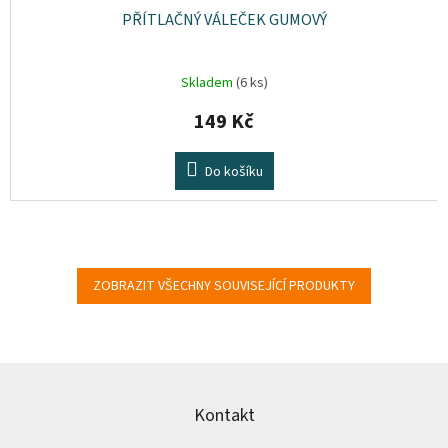
PŘÍTLAČNÝ VÁLEČEK GUMOVÝ
Skladem
(6 ks)
149 Kč
Do košíku
ZOBRAZIT VŠECHNY SOUVISEJÍCÍ PRODUKTY
Z
á
p
Kontakt
a