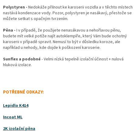
Polystyren -
Nedokáže přilnout ke karoserii vozidla a v těchto místech
nastává kondenzace vody. Pozor, polystyren je nasákavý, přestože se
můžete setkat s opačným tvrzením.
Pěna -
I v případě, že použijete nenasákavou a nehořlavou pěnu,
budete mít velké potíže najít autoklempíře, který Vám bude ochotný
karoserii v případě
spravit. Nemusí to být v důsledku koroze, ale
například u nehody, kde dojde k poškození karoserie.
Sunflex a podobné
- Velmi nízká tepelně izolační účinost + nulová
hluková izolace.
POTŘEBNÉ ODKAZY:
Lepidlo K414
Incoat ML
2K izolační pěna