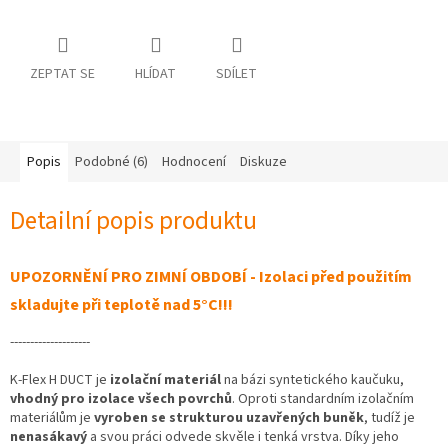
ZEPTAT SE
HLÍDAT
SDÍLET
Popis
Podobné (6)
Hodnocení
Diskuze
Detailní popis produktu
UPOZORNĚNÍ PRO ZIMNÍ OBDOBÍ - Izolaci před použitím
skladujte při teplotě nad 5
°C!!!
--------------------
K-Flex H DUCT je
izolační materiál
na bázi syntetického kaučuku,
vhodný pro izolace všech povrchů
. Oproti standardním izolačním
materiálům je
vyroben se strukturou uzavřených buněk
, tudíž je
nenasákavý
a svou práci odvede skvěle i tenká vrstva.
Díky jeho