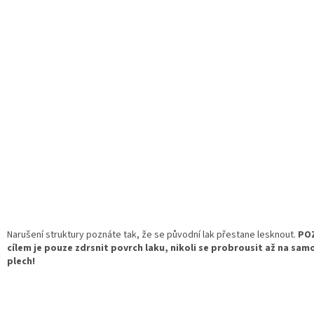
Narušení struktury poznáte tak, že se původní lak přestane lesknout.
PO
cílem je pouze zdrsnit povrch laku, nikoli se probrousit až na sam
plech!