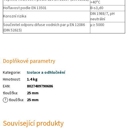
+40°C
Hořlavost podle EN 13501
B-s3,d0
DIN 1988/7, pH
Korozní rizika
neutrální
Součinitel odporu difuse vodních par µ EN 12086
µ ≥ 5000
(DIN 52615)
Doplňkové parametry
Kategorie
:
Izolace a odhlučnění
Hmotnost
:
1.4 kg
EAN
:
8027409790686
tloušťka
:
25 mm
?
tloušťka
:
25 mm
Související produkty