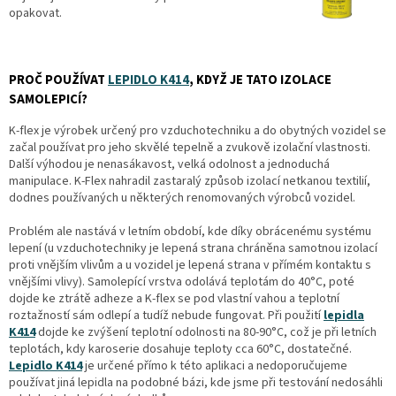
opakovat.
PROČ POUŽÍVAT
LEPIDLO K414
, KDYŽ JE TATO IZOLACE
SAMOLEPICÍ?
K-flex je výrobek určený pro vzduchotechniku a do obytných vozidel se
začal používat pro jeho skvělé tepelně a zvukově izolační vlastnosti.
Další výhodou je nenasákavost, velká odolnost a jednoduchá
manipulace. K-Flex nahradil zastaralý způsob izolací netkanou textilií,
dodnes používaných u některých renomovaných výrobců vozidel.
Problém ale nastává v letním období, kde díky obrácenému systému
lepení (u vzduchotechniky je lepená strana chráněna samotnou izolací
proti vnějším vlivům a u vozidel je lepená strana v přímém kontaktu s
vnějšími vlivy). Samolepící vrstva odolává teplotám do 40°C, poté
dojde ke ztrátě adheze a K-flex se pod vlastní vahou a teplotní
roztažností sám odlepí a tudíž nebude fungovat. Při použití
lepidla
K414
dojde ke zvýšení teplotní odolnosti na 80-90°C, což je při letních
teplotách, kdy karoserie dosahuje teploty cca 60°C, dostatečné.
Lepidlo K414
je určené přímo k této aplikaci a nedoporučujeme
používat jiná lepidla na podobné bázi, kde jsme při testování nedosáhli