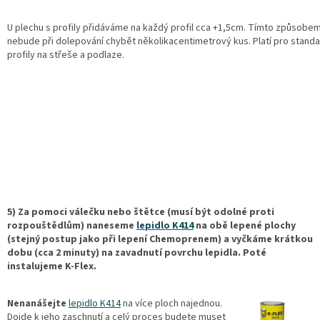
U plechu s profily přidáváme na každý profil cca +1,5cm. Tímto způsobe
nebude při dolepování chybět několikacentimetrový kus. Platí pro standa
profily na střeše a podlaze.
5) Za pomoci válečku nebo štětce (musí být odolné proti
rozpouštědlům) naneseme
lepidlo K414
na obě lepené plochy
(stejný postup jako při lepení Chemoprenem) a vyčkáme krátkou
dobu (cca 2 minuty) na zavadnutí povrchu lepidla. Poté
instalujeme K-Flex.
Nenanášejte
lepidlo K414
na více ploch najednou.
Dojde k jeho zaschnutí a celý proces budete muset