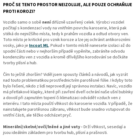
PROČ SE TENTO PROSTOR NEIZOLUJE, ALE POUZE OCHRAŇUJE
PROTI KOROZI?
Vozidlo samo o sobě
není
difúzně uzavřený celek. Výrobci vozidel
počítají s kondenzací vody na vnitřním povrchu karoserie, která pak
stéká do nejnižšího místa, tedy k prahům vozidla a odtud otvory ven.
Toto místo je kritické pro vznik koroze a lze jej ochránit antikorozními
vosky, jako je
Incoat ML
. Pokud v tomto místě nanesete izolaci až do
spodní části nebo v nejhorším případě vypěníte, zabráníte odvodu
kondenzátu ven z vozidla a kromě dřívějšího korodování se dočkáte
tvorby plísní a hub.
Čím to ještě zhorším? Viděl jsem spousty článků a návodů, jak vyzrát
nad touto problematikou prostřednictvím parotěsné fólie. I kdyby toto
bylo řešení, nikdo z lidí neprovedl její správnou instalaci. Navíc, vozidlo
má přetlakové klapky, které při zavření dveří ochrání naše ušní bubínky
a dovolí při zapnutém topení či klimatizaci odvádět vzduch ven z
interiéru. I tato místa pouští vlhkost do karoserie vozidla. V případě, že
nainstalujete parotěsnou zábranu, vlhkost bude snadno vstupovat do
vnitřní části, ale těžko odcházet pryč.
Minerální/skelné/ovčí/lněné a jiné vaty -
Drží vlhkost, sesedají a
jsou ideálním základem pro tvorbu hub, plísní a prašnosti.