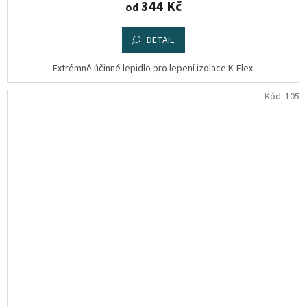
344 Kč
od
DETAIL
Extrémně účinné lepidlo pro lepení izolace K-Flex.
Kód:
105