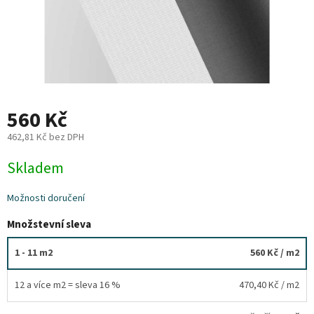
Plyn
Topení
Interiér
560 Kč
Exteriér
462,81 Kč bez DPH
Měrná
Kempování
Skladem
cena:
Možnosti doručení
Dárkové
poukazy
Množstevní sleva
Kontakty
1 - 11 m2
560 Kč
/ m2
O
nás
12 a více m2 = sleva 16 %
470,40 Kč
/ m2
Podmínky
ochrany