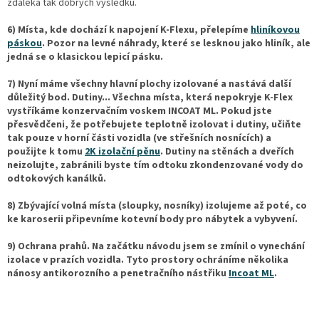
zdaleka tak dobrých výsledků.
6) Místa, kde dochází k napojení K-Flexu, přelepíme
hliníkovou
páskou
. Pozor na levné náhrady, které se lesknou jako hliník, ale
jedná se o klasickou lepicí pásku.
7) Nyní máme všechny hlavní plochy izolované a nastává další
důležitý bod. Dutiny... Všechna místa, která nepokryje K-Flex
vystříkáme konzervačním voskem INCOAT ML. Pokud jste
přesvědčeni, že potřebujete teplotně izolovat i dutiny, učiňte
tak pouze v horní části vozidla (ve střešních nosnících) a
použijte k tomu
2K izolační pěnu
. Dutiny na stěnách a dveřích
neizolujte, zabránili byste tím odtoku zkondenzované vody do
odtokových kanálků.
8) Zbývající volná místa (sloupky, nosníky) izolujeme až poté, co
ke karoserii připevníme kotevní body pro nábytek a vybyvení.
9) Ochrana prahů. Na začátku návodu jsem se zmínil o vynechání
izolace v prazích vozidla. Tyto prostory ochráníme několika
nánosy antikorozního a penetračního nástřiku
Incoat ML
.