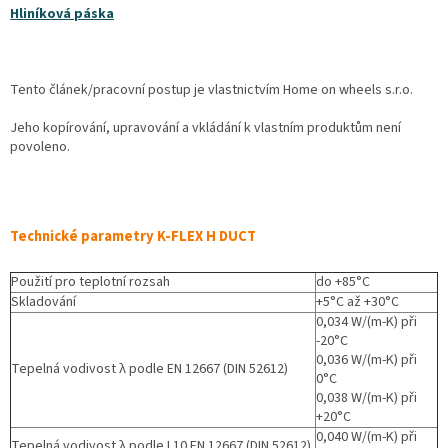
Hliníková páska
Tento článek/pracovní postup je vlastnictvím Home on wheels s.r.o.
Jeho kopírování, upravování a vkládání k vlastním produktům není
povoleno.
Technické parametry K-FLEX H DUCT
Použití pro teplotní rozsah
do +85°C
Skladování
+5°C až +30°C
0,034 W/(m-K) při
-20°C
0,036 W/(m-K) při
Tepelná vodivost λ podle EN 12667 (DIN 52612)
0°C
0,038 W/(m-K) při
+20°C
0,040 W/(m-K) při
Tepelná vodivost λ podle L10 EN 12667 (DIN 52612)