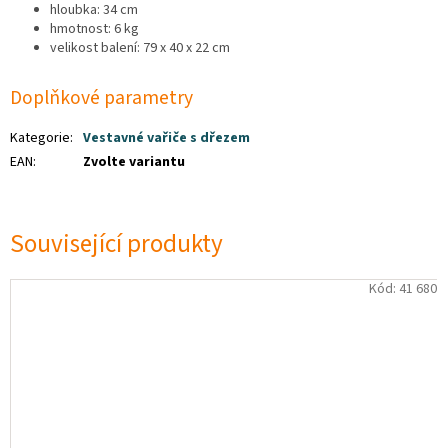
hloubka: 34 cm
hmotnost: 6 kg
velikost balení: 79 x 40 x 22 cm
Doplňkové parametry
Kategorie
:
Vestavné vařiče s dřezem
EAN
:
Zvolte variantu
Související produkty
Kód:
41 680