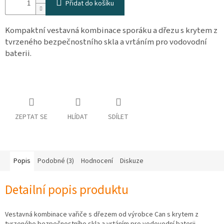
Přidat do košíku
osobních
údajů
Kompaktní vestavná kombinace sporáku a dřezu s krytem z
Obchodní
tvrzeného bezpečnostního skla a vrtáním pro vodovodní
podmínky
baterii.
Vrácení
zboží
a
reklamace
Bonusový
program
Karavánek
ZEPTAT SE
HLÍDAT
SDÍLET
Moje
objednávka
Popis
Podobné (3)
Hodnocení
Diskuze
Přihlášení
Detailní popis produktu
Vestavná kombinace vařiče s dřezem od výrobce Can s krytem z
tvrzeného bezpečnostního skla a vrtáním pro vodovodní baterii