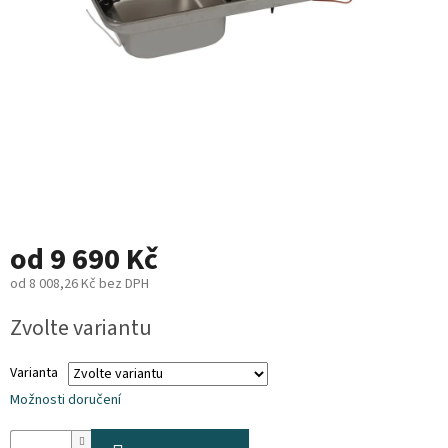
Plyn
Topení
Interiér
Exteriér
Kempování
od
9 690 Kč
od
8 008,26 Kč
bez DPH
Dárkové
poukazy
Měrná
Zvolte variantu
cena:
Kontakty
Varianta
O
nás
Možnosti doručení
Podmínky
ochrany