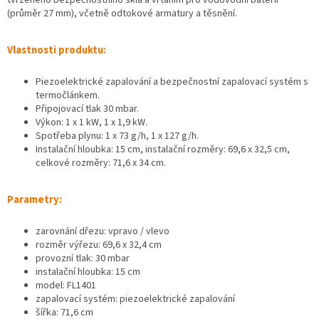
(průměr 27 mm), včetně odtokové armatury a těsnění.
Vlastnosti produktu:
Piezoelektrické zapalování a bezpečnostní zapalovací systém s
termočlánkem.
Připojovací tlak 30 mbar.
Výkon: 1 x 1 kW, 1 x 1,9 kW.
Spotřeba plynu: 1 x 73 g/h, 1 x 127 g/h.
Instalační hloubka: 15 cm, instalační rozměry: 69,6 x 32,5 cm,
celkové rozměry: 71,6 x 34 cm.
Parametry:
zarovnání dřezu: vpravo / vlevo
rozměr výřezu: 69,6 x 32,4 cm
provozní tlak: 30 mbar
instalační hloubka: 15 cm
model: FL1401
zapalovací systém: piezoelektrické zapalování
šířka: 71,6 cm