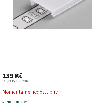
Plyn
Topení
Interiér
Exteriér
Kempování
Dárkové
poukazy
139 Kč
Kontakty
114,88 Kč bez DPH
Měrná
O
Momentálně nedostupné
nás
cena:
Podmínky
Možnosti doručení
ochrany