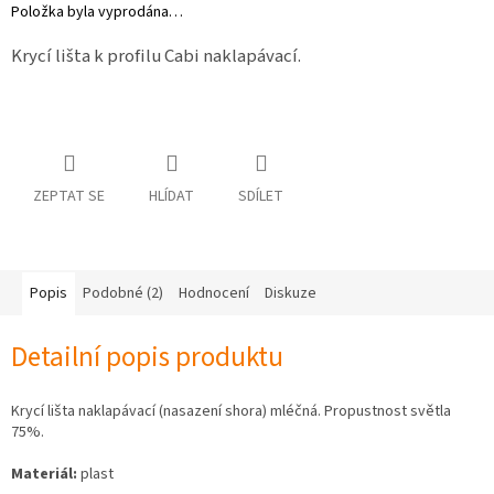
Položka byla vyprodána…
osobních
údajů
Krycí lišta k profilu Cabi naklapávací.
Obchodní
podmínky
Vrácení
zboží
a
reklamace
ZEPTAT SE
HLÍDAT
SDÍLET
Bonusový
program
Karavánek
Popis
Podobné (2)
Hodnocení
Diskuze
Moje
objednávka
Detailní popis produktu
Přihlášení
Krycí lišta naklapávací (nasazení shora) mléčná. Propustnost světla
75%.
Materiál:
plast