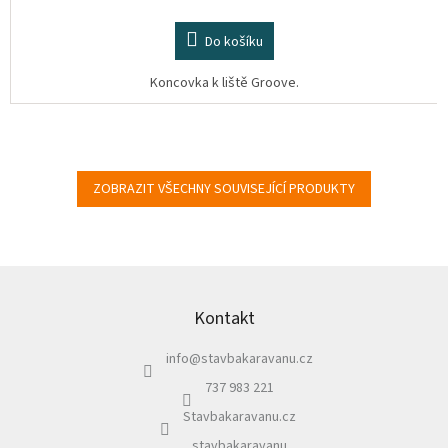
Do košíku
Koncovka k liště Groove.
ZOBRAZIT VŠECHNY SOUVISEJÍCÍ PRODUKTY
Z
á
p
Kontakt
a
info
@
stavbakaravanu.cz
t
í
737 983 221
Stavbakaravanu.cz
stavbakaravanu