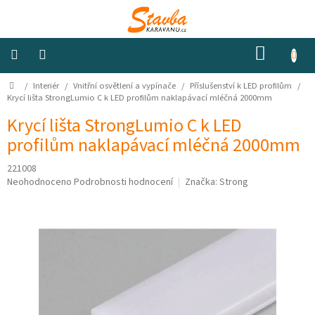
Přejít
na
obsah
NÁKUP
KOŠÍK
Domů
/
Interiér
/
Vnitřní osvětlení a vypínače
/
Příslušenství k LED profilům
/
Izolace
a
Krycí lišta StrongLumio C k LED profilům naklapávací mléčná 2000mm
odhlučnění
Krycí lišta StrongLumio C k LED
profilům naklapávací mléčná 2000mm
Konstrukční
materiály
221008
Průměrné
Neohodnoceno
Podrobnosti hodnocení
Značka:
Strong
Okna
hodnocení
a
produktu
ventilátory
je
0,0
z
Elektro
5
hvězdiček.
Voda