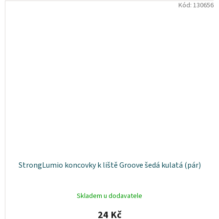
Kód:
130656
StrongLumio koncovky k liště Groove šedá kulatá (pár)
Skladem u dodavatele
24 Kč