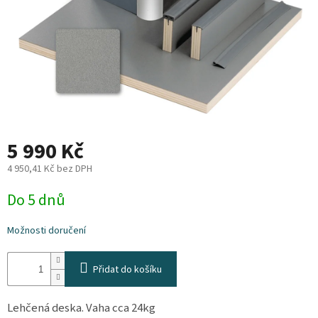
Plyn
Topení
Interiér
Exteriér
5 990 Kč
Kempování
4 950,41 Kč bez DPH
Měrná
Do 5 dnů
cena:
Dárkové
poukazy
Možnosti doručení
Kontakty
Přidat do košíku
O
nás
Lehčená deska. Vaha cca 24kg
Podmínky
ochrany