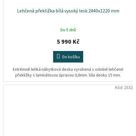
Lehčená překližka bílá vysoký lesk 2440x1220 mm
Do 5 dnů
5 990 Kč
Do košíku
Extrémně lehká nábytková deska vyrobená s odolné lehčené
překližky s laminátovou úpravou 0,6mm. Síla desky 15 mm.
Kód:
2532