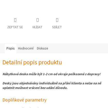
osobních
údajů
Obchodní
podmínky
ZEPTAT SE
HLÍDAT
SDÍLET
Vrácení
zboží
a
reklamace
Popis
Hodnocení
Diskuze
Bonusový
program
Karavánek
Detailní popis produktu
Moje
objednávka
Nábytková deska může být 1-2 cm od okraje poškozená z dopravy!
Přihlášení
Desky jsou objednávány individuálně na přání klienta a nelze na ně
uplatnit možnost vrácení bez udání důvodu.
Doplňkové parametry