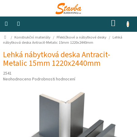
Přejít
na
obsah
NÁKUP
KOŠÍK
Domů
/
Konstrukční materiály
/
Překližkové a nábytkové desky
/
Lehká
Izolace
a
nábytková deska Antracit-Metalic 15mm 1220x2440mm
odhlučnění
Lehká nábytková deska Antracit-
Metalic 15mm 1220x2440mm
Konstrukční
materiály
2541
Průměrné
Neohodnoceno
Podrobnosti hodnocení
Okna
hodnocení
a
produktu
ventilátory
je
0,0
z
Elektro
5
hvězdiček.
Voda