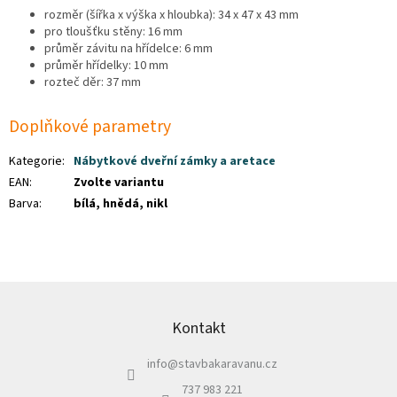
rozměr (šířka x výška x hloubka): 34 x 47 x 43 mm
pro tloušťku stěny: 16 mm
průměr závitu na hřídelce: 6 mm
průměr hřídelky: 10 mm
rozteč děr: 37 mm
Doplňkové parametry
Kategorie
:
Nábytkové dveřní zámky a aretace
EAN
:
Zvolte variantu
Barva
:
bílá, hnědá, nikl
Z
á
p
Kontakt
a
info
@
stavbakaravanu.cz
t
í
737 983 221