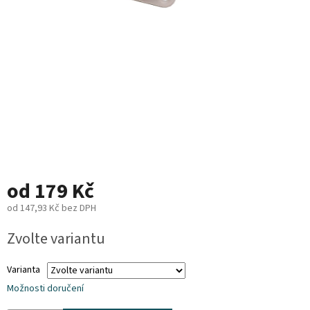
Plyn
Topení
Interiér
Exteriér
Kempování
od
179 Kč
Dárkové
poukazy
od
147,93 Kč
bez DPH
Měrná
Zvolte variantu
Kontakty
cena:
O
Varianta
nás
Možnosti doručení
Podmínky
ochrany