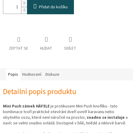
osobních
Přidat do košíku
údajů
Obchodní
podmínky
Vrácení
zboží
a
ZEPTAT SE
HLÍDAT
SDÍLET
reklamace
Bonusový
program
Karavánek
Popis
Hodnocení
Diskuze
Moje
objednávka
Detailní popis produktu
Přihlášení
Mini Push zámek HÄFELE
je protikusem
Mini Push knoflíku - tato
kombinace tvoří praktické otevírání dveří uvnitř
karavanu nebo
obytného vozu, které není náročné na prostor,
snadno se instaluje
a
navíc se velmi snadno ovládá. Dostupné v bílé, hnědé a niklové barvě.