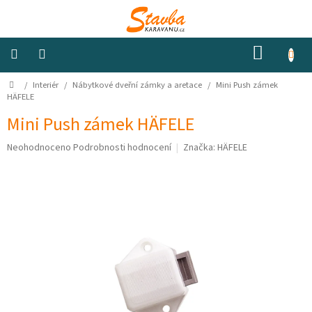
Přejít
na
obsah
NÁKUP
KOŠÍK
Domů
/
Interiér
/
Nábytkové dveřní zámky a aretace
/
Mini Push zámek
Izolace
a
HÄFELE
odhlučnění
Mini Push zámek HÄFELE
Konstrukční
Průměrné
Neohodnoceno
Podrobnosti hodnocení
Značka:
HÄFELE
materiály
hodnocení
produktu
je
Okna
0,0
a
ventilátory
z
5
hvězdiček.
Elektro
Voda