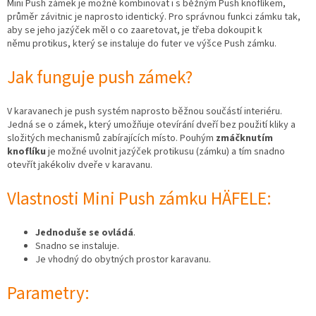
Mini Push zámek je možné kombinovat i s běžným Push knoflíkem,
průměr závitnic je naprosto identický. Pro správnou funkci zámku tak,
aby se jeho jazýček měl o co zaaretovat, je třeba dokoupit k
němu protikus, který se instaluje do futer ve výšce Push zámku.
Jak funguje push zámek?
V karavanech je push systém naprosto běžnou součástí interiéru.
Jedná se o zámek, který umožňuje otevírání dveří bez použití kliky a
složitých mechanismů zabírajících místo. Pouhým
zmáčknutím
knoflíku
je možné uvolnit jazýček protikusu (zámku) a tím snadno
otevřít jakékoliv dveře v karavanu.
Vlastnosti Mini Push zámku HÄFELE:
Jednoduše se ovládá
.
Snadno se instaluje.
Je vhodný do obytných prostor karavanu.
Parametry: