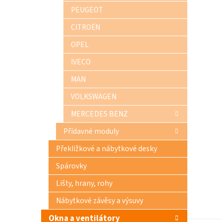
n
PEUGEOT
e
CITROËN
l
OPEL
IVECO
MAN
VOLKSWAGEN
MERCEDES BENZ
Přídavné moduly
Překližkové a nábytkové desky
Spárovky
Lišty, hrany, rohy
Nábytkové závěsy a výsuvy
Okna a ventilátory