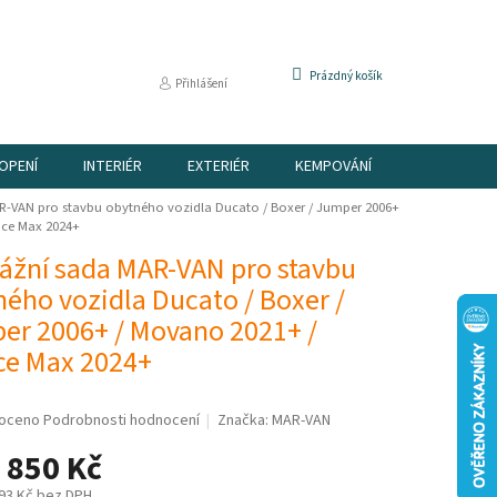
NÁKUPNÍ
Prázdný košík
Přihlášení
KOŠÍK
OPENÍ
INTERIÉR
EXTERIÉR
KEMPOVÁNÍ
DÁRKOVÉ P
-VAN pro stavbu obytného vozidla Ducato / Boxer / Jumper 2006+
ace Max 2024+
ážní sada MAR-VAN pro stavbu
ého vozidla Ducato / Boxer /
er 2006+ / Movano 2021+ /
ce Max 2024+
é
oceno
Podrobnosti hodnocení
Značka:
MAR-VAN
í
 850 Kč
93 Kč
bez DPH