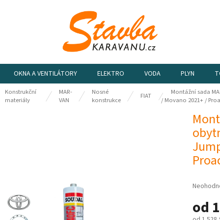
OKNA A VENTILÁTORY
ELEKTRO
VODA
PLYN
T
Konstrukční
MAR-
Nosné
Montážní sada MAR
ů
FIAT
materiály
VAN
konstrukce
/ Movano 2021+ / Pro
Mont
obytn
Jump
Proa
Průměrn
Neohodn
hodnocen
od
1
produktu
je
od
1 528,