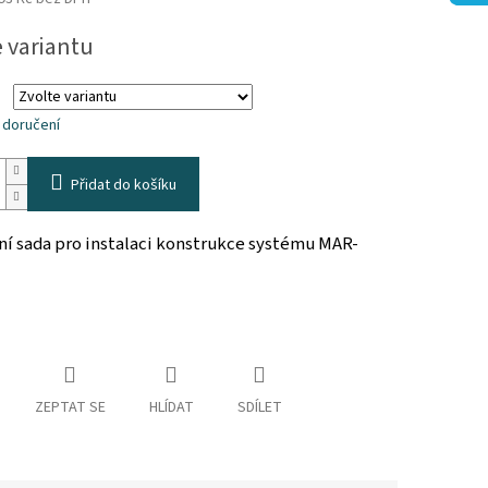
e variantu
k.
 doručení
Přidat do košíku
í sada pro instalaci konstrukce systému MAR-
ZEPTAT SE
HLÍDAT
SDÍLET