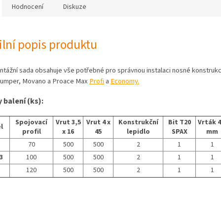
Hodnocení
Diskuze
ilní popis produktu
ntážní sada obsahuje vše potřebné pro správnou instalaci nosné konstruk
Jumper, Movano a Proace Max
Profi
a
Economy.
 balení (ks):
Spojovací
Vrut 3,5
Vrut 4 x
Konstrukční
Bit T20
Vrták 4
l
profil
x 16
45
lepidlo
SPAX
mm
70
500
500
2
1
1
3
100
500
500
2
1
1
120
500
500
2
1
1