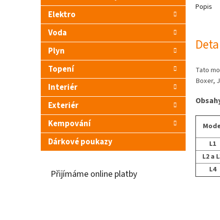
Popis
Elektro
Voda
Deta
Plyn
Topení
Tato mo
Boxer, 
Interiér
Obsahy
Exteriér
Kempování
Mode
Dárkové poukazy
L1
L2 a L
L4
Přijímáme online platby