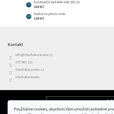
Konstrukční latě MAR-VAN 250 cm
210 Kč
Hadice na pitnou vodu
129 Kč
Z
á
p
Kontakt
a
t
info
@
stavbakaravanu.cz
í
737 983 221
Stavbakaravanu.cz
stavbakaravanu
E-ma
Odebírat newsletter
Používáme cookies, abychom Vám umožnili pohodlné pro