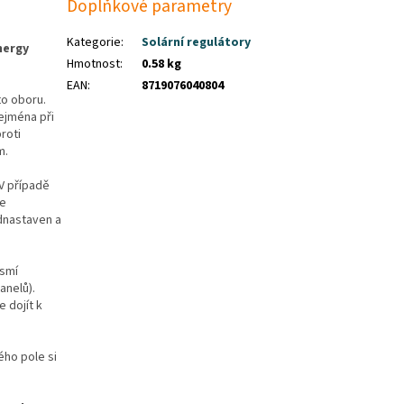
Doplňkové parametry
Kategorie
:
Solární regulátory
nergy
Hmotnost
:
0.58 kg
EAN
:
8719076040804
to oboru.
Zejména při
roti
m.
 V případě
je
ednastaven a
esmí
anelů).
e dojít k
ého pole si