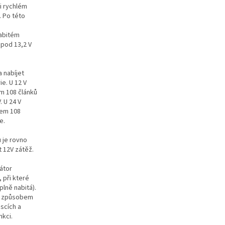
ři rychlém
. Po této
nabitém
 pod 13,2 V
a nabíjet
ie. U 12 V
m 108 článků
. U 24 V
tem 108
e.
 je rovno
 12V zátěž.
látor
 při které
lně nabitá).
to způsobem
scích a
nkci.