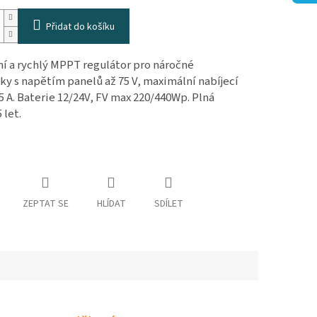
Přidat do košíku
í a rychlý MPPT regulátor pro náročné
y s napětím panelů až 75 V, maximální nabíjecí
5 A. Baterie 12/24V, FV max 220/440Wp. Plná
 let.
ZEPTAT SE
HLÍDAT
SDÍLET