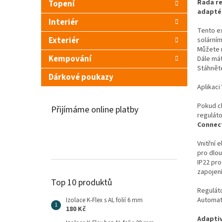
Řada r
Topení
adapté
Interiér
Tento ex
Exteriér
solární
Můžete m
Kempování
Dále má
Stáhněte
Dárkové poukazy
Aplikaci
Pokud c
Přijímáme online platby
reguláto
Connec
Vnitřní 
pro dlou
IP22 pro
zapojen
Top 10 produktů
Reguláto
Automat
Izolace K-Flex s AL folií 6 mm
180 Kč
Adaptiv