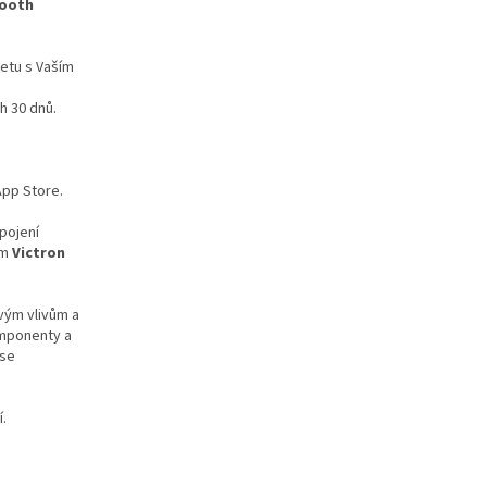
tooth
etu s Vaším
h 30 dnů.
App Store.
pojení
am
Victron
vým vlivům a
omponenty a
 se
í.