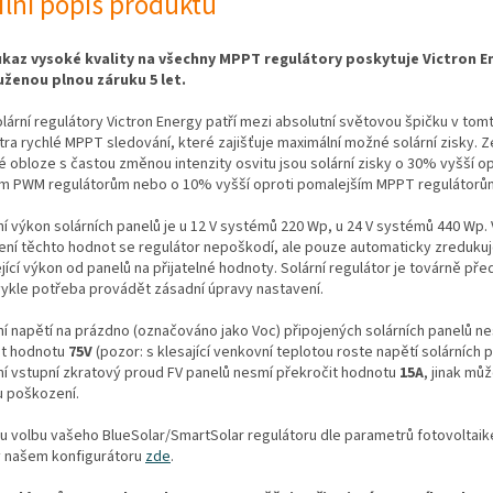
ilní popis produktu
kaz vysoké kvality na všechny MPPT regulátory poskytuje Victron E
ženou plnou záruku 5 let.
ární regulátory Victron Energy patří mezi absolutní světovou špičku v tom
ltra rychlé MPPT sledování, které zajišťuje maximální možné solární zisky. 
 obloze s častou změnou intenzity osvitu jsou solární zisky o 30% vyšší op
ým PWM regulátorům nebo o 10% vyšší oproti pomalejším MPPT regulátorů
í výkon solárních panelů je u 12 V systémů 220 Wp, u 24 V systémů 440 Wp.
ení těchto hodnot se regulátor nepoškodí, ale pouze automaticky zreduku
jící výkon od panelů na přijatelné hodnoty. Solární regulátor je továrně př
vykle potřeba provádět zásadní úpravy nastavení.
í napětí na prázdno (označováno jako Voc) připojených solárních panelů n
it hodnotu
75V
(pozor: s klesající venkovní teplotou roste napětí solárních p
ní vstupní zkratový proud FV panelů nesmí překročit hodnotu
15A
, jinak můž
u poškození.
 volbu vašeho BlueSolar/SmartSolar regulátoru dle parametrů fotovoltaik
v našem konfigurátoru
zde
.