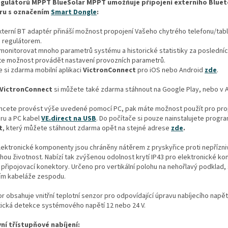
egulátorů MPPT BlueSolar MPPT umožňuje připojení externího Blue
ru s označením
Smart Dongle
:
terní BT adaptér přináší možnost propojení Vašeho chytrého telefonu/tabl
m regulátorem.
onitorovat mnoho parametrů systému a historické statistiky za posledníc
te možnost provádět nastavení provozních parametrů.
 si zdarma mobilní aplikaci
VictronConnect
pro iOS nebo Android
zde
.
VictronConnect
si můžete také zdarma stáhnout na Google Play, nebo v 
hcete provést výše uvedené pomocí PC, pak máte možnost použít pro pro
ru a PC kabel
VE.direct na USB
. Do počítače si pouze nainstalujete progr
t
, který můžete stáhnout zdarma opět na stejné adrese
zde
.
elektronické komponenty jsou chráněny nátěrem z pryskyřice proti nepřízni
hou životnost. Nabízí tak zvýšenou odolnost krytí IP43 pro elektronické k
 připojovací konektory. Určeno pro vertikální polohu na nehořlavý podklad,
ím kabeláže zespodu.
r obsahuje vnitřní teplotní senzor pro odpovídající úpravu nabíjecího napět
ická detekce systémového napětí 12 nebo 24 V.
ní třístupňové nabíjení: