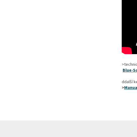
>techni
Blue-S
ddalší k
>
Manua
Z
á
p