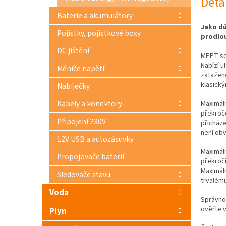
Deta
Baterie a akumulátory
Jako dů
Pojistky, pojistkové boxy
prodlou
DC jištění
MPPT sol
Nabízí u
Měniče napětí
zatažené
klasick
Nabíječky
Kabely a konektory
Maximáln
překroč
Připojení 230V
přicháze
není ob
12V USB a autozásuvky
Maximáln
Propojovače baterií
překroč
Maximál
Sledovače stavu
trvalém
Voda
Správnou
ověřte 
Plyn