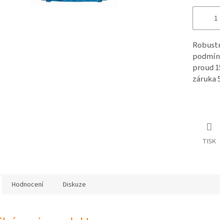
Robustn
podmínk
proud 1
záruka 5
TISK
Hodnocení
Diskuze