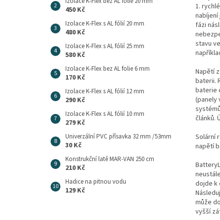
Izolace K-Flex bez AL folie 20 mm
1. rychl
450 Kč
nabíjení
Izolace K-Flex s AL fólií 20 mm
fázi nás
480 Kč
nebezpeč
stavu ve
Izolace K-Flex s AL fólií 25 mm
napříkla
580 Kč
Izolace K-Flex bez AL folie 6 mm
Napětí z
170 Kč
baterii.
baterie
Izolace K-Flex s AL fólií 12 mm
(panely 
290 Kč
systémů
Izolace K-Flex s AL fólií 10 mm
článků. 
279 Kč
Solární 
Univerzální PVC přísavka 32 mm /53mm
30 Kč
napětí b
Konstrukční latě MAR-VAN 250 cm
BatteryL
210 Kč
neustále
Hadice na pitnou vodu
dojde k 
129 Kč
Následu
může doc
vyšší zá