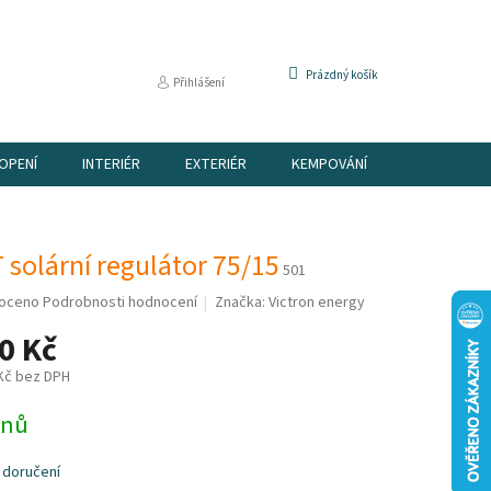
NÁKUPNÍ
Prázdný košík
Přihlášení
KOŠÍK
OPENÍ
INTERIÉR
EXTERIÉR
KEMPOVÁNÍ
DÁRKOVÉ P
solární regulátor 75/15
501
é
oceno
Podrobnosti hodnocení
Značka:
Victron energy
í
0 Kč
 Kč bez DPH
dnů
k.
 doručení