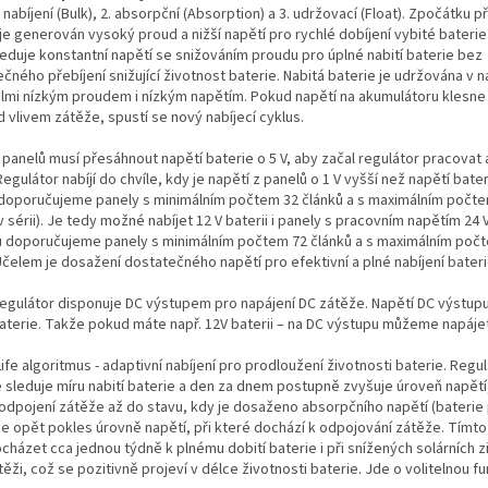
é nabíjení (Bulk), 2. absorpční (Absorption) a 3. udržovací (Float). Zpočátku p
 je generován vysoký proud a nižší napětí pro rychlé dobíjení vybité baterie
leduje konstantní napětí se snižováním proudu pro úplné nabití baterie bez
ného přebíjení snižující životnost baterie. Nabitá baterie je udržována v 
lmi nízkým proudem i nízkým napětím. Pokud napětí na akumulátoru klesne
d vlivem zátěže, spustí se nový nabíjecí cyklus.
 panelů musí přesáhnout napětí baterie o 5 V, aby začal regulátor pracovat 
 Regulátor nabíjí do chvíle, kdy je napětí z panelů o 1 V vyšší než napětí bater
 doporučujeme panely s minimálním počtem 32 článků a s maximálním počte
v sérii). Je tedy možné nabíjet 12 V baterii i panely s pracovním napětím 24 V
 doporučujeme panely s minimálním počtem 72 článků a s maximálním poč
Účelem je dosažení dostatečného napětí pro efektivní a plné nabíjení bateri
regulátor disponuje DC výstupem pro napájení DC zátěže. Napětí DC výstupu
aterie. Takže pokud máte např. 12V baterii – na DC výstupu můžeme napájet
ife algoritmus - adaptivní nabíjení pro prodloužení životnosti baterie. Regu
 sleduje míru nabití baterie a den za dnem postupně zvyšuje úroveň napětí,
odpojení zátěže až do stavu, kdy je dosaženo absorpčního napětí (baterie p
je opět pokles úrovně napětí, při které dochází k odpojování zátěže. Tím
házet cca jednou týdně k plnému dobití baterie i při snížených solárních zi
těži, což se pozitivně projeví v délce životnosti baterie. Jde o volitelnou fu