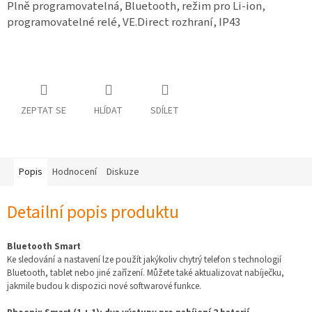
Plně programovatelná, Bluetooth, režim pro Li-ion,
osobních
údajů
programovatelné relé, VE.Direct rozhraní, IP43
Obchodní
podmínky
Vrácení
zboží
a
ZEPTAT SE
HLÍDAT
SDÍLET
reklamace
Bonusový
program
Karavánek
Popis
Hodnocení
Diskuze
Moje
objednávka
Detailní popis produktu
Přihlášení
Bluetooth Smart
Ke sledování a nastavení lze použít jakýkoliv chytrý telefon s technologií
Bluetooth, tablet nebo jiné zařízení. Můžete také aktualizovat nabíječku,
jakmile budou k dispozici nové softwarové funkce.