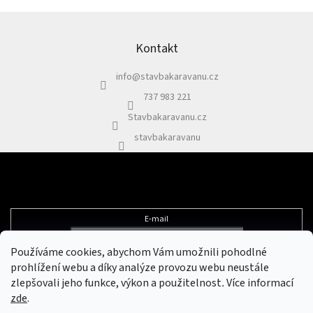
Z
á
p
Kontakt
a
info
@
stavbakaravanu.cz
t
í
737 983 221
Stavbakaravanu.cz
stavbakaravanu
Odebírat newsletter
E-mail
Používáme cookies, abychom Vám umožnili pohodlné
Vložením e-mailu souhlasíte s
podmínkami ochrany osobních údajů
prohlížení webu a díky analýze provozu webu neustále
zlepšovali jeho funkce, výkon a použitelnost
.
Více informací
zde
.