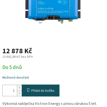
Plyn
Topení
Interiér
Exteriér
12 878 Kč
Kempování
10 642,98 Kč bez DPH
Měrná
Do 5 dnů
cena:
Dárkové
poukazy
Možnosti doručení
Kontakty
Přidat do košíku
O
nás
Výkonná nabíječka Victron Energy s plnou zárukou 5 let.
Podmínky
ochrany