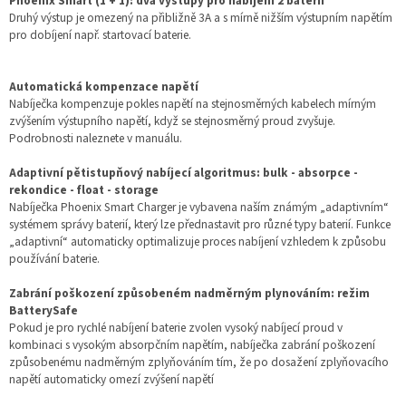
Phoenix Smart (1 + 1): dva výstupy pro nabíjení 2 baterií
Druhý výstup je omezený na přibližně 3A a s mírně nižším výstupním napětím
pro dobíjení např. startovací baterie.
Automatická kompenzace napětí
Nabíječka kompenzuje pokles napětí na stejnosměrných kabelech mírným
zvýšením výstupního napětí, když se stejnosměrný proud zvyšuje.
Podrobnosti naleznete v manuálu.
Adaptivní pětistupňový nabíjecí algoritmus: bulk - absorpce -
rekondice - float - storage
Nabíječka Phoenix Smart Charger je vybavena naším známým „adaptivním“
systémem správy baterií, který lze přednastavit pro různé typy baterií. Funkce
„adaptivní“ automaticky optimalizuje proces nabíjení vzhledem k způsobu
používání baterie.
Zabrání poškození způsobeném nadměrným plynováním: režim
BatterySafe
Pokud je pro rychlé nabíjení baterie zvolen vysoký nabíjecí proud v
kombinaci s vysokým absorpčním napětím, nabíječka zabrání poškození
způsobenému nadměrným zplyňováním tím, že po dosažení zplyňovacího
napětí automaticky omezí zvýšení napětí