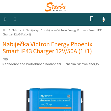
Přejít
na
obsah
NÁKUP
KOŠÍK
Domů
/
Elektro
/
Nabíječky
/
Nabíječka Victron Energy Phoenix Smart IP43
Izolace
a
Charger 12V/50A (1+1)
odhlučnění
Nabíječka Victron Energy Phoenix
Smart IP43 Charger 12V/50A (1+1)
Konstrukční
materiály
480
Průměrné
Neohodnoceno
Podrobnosti hodnocení
Značka:
Victron energy
Okna
hodnocení
a
produktu
ventilátory
je
0,0
z
Elektro
5
hvězdiček.
Voda