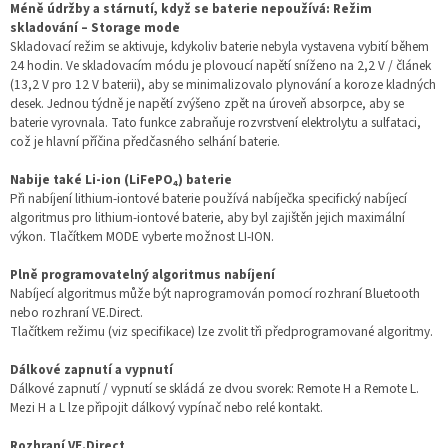
Méně údržby a stárnutí, když se baterie nepoužívá: Režim
skladování – Storage mode
Skladovací režim se aktivuje, kdykoliv baterie nebyla vystavena vybití během
24 hodin. Ve skladovacím módu je plovoucí napětí sníženo na 2,2 V / článek
(13,2 V pro 12 V baterii), aby se minimalizovalo plynování a koroze kladných
desek. Jednou týdně je napětí zvýšeno zpět na úroveň absorpce, aby se
baterie vyrovnala. Tato funkce zabraňuje rozvrstvení elektrolytu a sulfataci,
což je hlavní příčina předčasného selhání baterie.
Nabije také Li-ion (LiFePO₄) baterie
Při nabíjení lithium-iontové baterie používá nabíječka specifický nabíjecí
algoritmus pro lithium-iontové baterie, aby byl zajištěn jejich maximální
výkon. Tlačítkem MODE vyberte možnost LI-ION.
Plně programovatelný algoritmus nabíjení
Nabíjecí algoritmus může být naprogramován pomocí rozhraní Bluetooth
nebo rozhraní VE.Direct.
Tlačítkem režimu (viz specifikace) lze zvolit tři předprogramované algoritmy.
Dálkové zapnutí a vypnutí
Dálkové zapnutí / vypnutí se skládá ze dvou svorek: Remote H a Remote L.
Mezi H a L lze připojit dálkový vypínač nebo relé kontakt.
Rozhraní VE.Direct