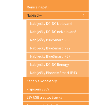
Měniče napětí
Nabíječky
Nabíječky DC-DC izolované
Nabíječky DC-DC neizolované
Nabíječky BlueSmart IP65
Nabíječky BlueSmart IP22
Nabíječky BlueSmart IP67
Nabíječky DC-DC Renogy
Nabíječky Phoenix Smart IP43
Kabely a konektory
Připojení 230V
12V USB a autozásuvky