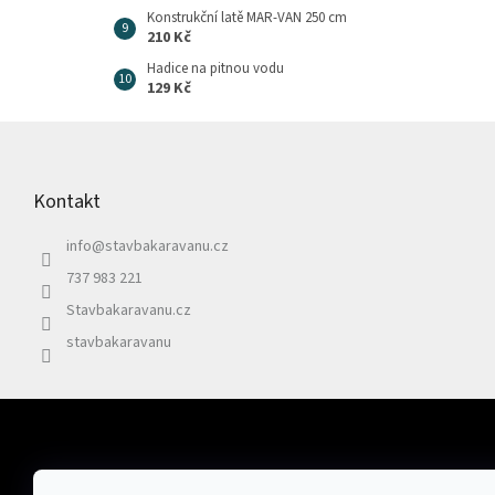
Konstrukční latě MAR-VAN 250 cm
210 Kč
Hadice na pitnou vodu
129 Kč
Z
á
p
Kontakt
a
t
info
@
stavbakaravanu.cz
í
737 983 221
Stavbakaravanu.cz
stavbakaravanu
Odebírat newsletter