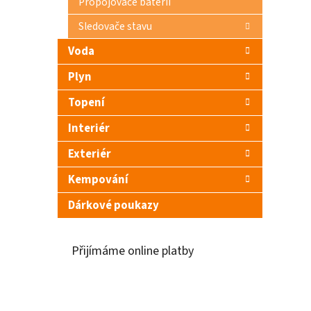
Propojovače baterií
Sledovače stavu
Voda
Plyn
Topení
Interiér
Exteriér
Kempování
Dárkové poukazy
Přijímáme online platby