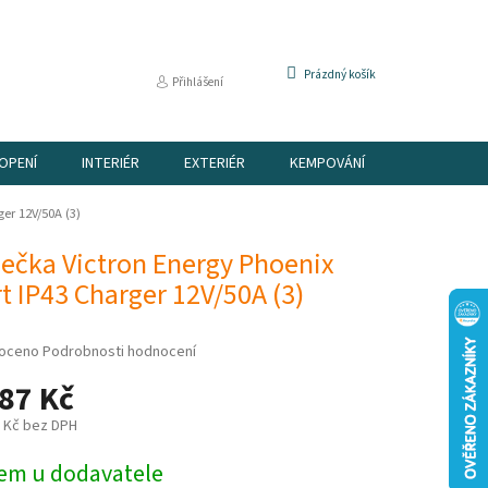
NÁKUPNÍ
Prázdný košík
Přihlášení
KOŠÍK
OPENÍ
INTERIÉR
EXTERIÉR
KEMPOVÁNÍ
DÁRKOVÉ P
er 12V/50A (3)
ječka Victron Energy Phoenix
 IP43 Charger 12V/50A (3)
é
oceno
Podrobnosti hodnocení
í
87 Kč
3 Kč bez DPH
em u dodavatele