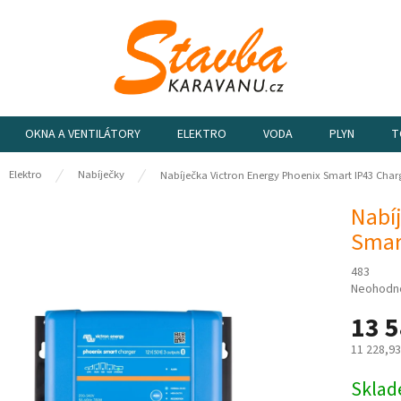
OKNA A VENTILÁTORY
ELEKTRO
VODA
PLYN
T
ů
Elektro
Nabíječky
Nabíječka Victron Energy Phoenix Smart IP43 Charg
Nabí
Smart
483
Průměrn
Neohodn
hodnocen
13 5
produktu
je
11 228,9
0,0
z
Měrná
Sklad
5
cena: