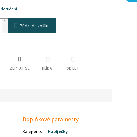
k.
 doručení
Přidat do košíku
ZEPTAT SE
HLÍDAT
SDÍLET
Doplňkové parametry
Kategorie
:
Nabíječky