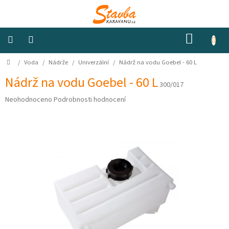
Přejít
na
obsah
NÁKUP
KOŠÍK
Domů
/
Voda
/
Nádrže
/
Univerzální
/
Nádrž na vodu Goebel - 60 L
Izolace
a
odhlučnění
Nádrž na vodu Goebel - 60 L
300/017
Průměrné
Neohodnoceno
Podrobnosti hodnocení
Konstrukční
hodnocení
materiály
produktu
je
0,0
Okna
a
z
ventilátory
5
hvězdiček.
Elektro
Voda