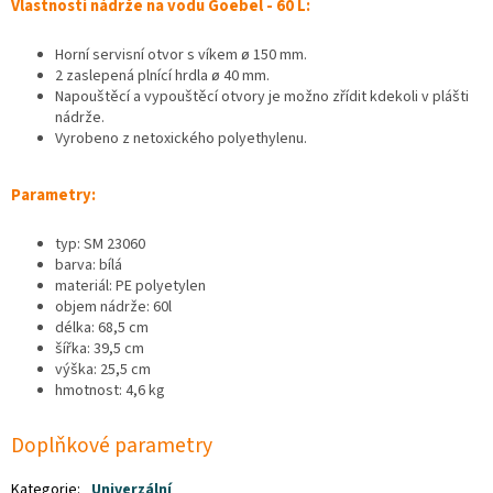
Vlastnosti nádrže na vodu Goebel - 60 L:
Horní servisní otvor s víkem ø 150 mm.
2 zaslepená plnící hrdla ø 40 mm.
Napouštěcí a vypouštěcí otvory je možno zřídit kdekoli v plášti
nádrže.
Vyrobeno z netoxického polyethylenu.
Parametry:
typ: SM 23060
barva: bílá
materiál: PE polyetylen
objem nádrže: 60l
délka: 68,5 cm
šířka: 39,5 cm
výška: 25,5 cm
hmotnost: 4,6 kg
Doplňkové parametry
Kategorie
:
Univerzální