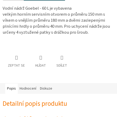
osobních
údajů
Vodní nádrž Goebel - 60 L je vybavena
velkým horním servisním otvorem o průměru 150 mm s
Obchodní
víkem o vnějším průměru 180 mm a dvěmi zaslepenými
podmínky
plnícími hrdly o průměru 40 mm. Pro uchycení nádrže jsou
určeny 4 vyztužené patky s drážkou pro šroub.
Vrácení
zboží
a
reklamace
Bonusový
program
Karavánek
ZEPTAT SE
HLÍDAT
SDÍLET
Moje
objednávka
Přihlášení
Popis
Hodnocení
Diskuze
Detailní popis produktu