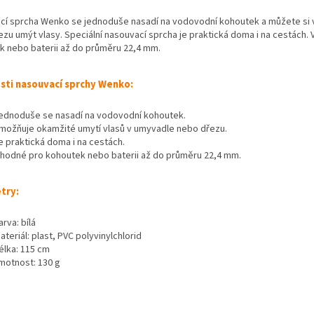
cí sprcha Wenko se jednoduše nasadí na vodovodní kohoutek a můžete si
zu umýt vlasy. Speciální nasouvací sprcha je praktická doma i na cestách.
k nebo baterii až do průměru 22,4 mm.
sti nasouvací sprchy Wenko:
ednoduše se nasadí na vodovodní kohoutek.
možňuje okamžité umytí vlasů v umyvadle nebo dřezu.
e praktická doma i na cestách.
hodné pro kohoutek nebo baterii až do průměru 22,4 mm.
try:
arva: bílá
ateriál: plast, PVC polyvinylchlorid
élka: 115 cm
motnost: 130 g