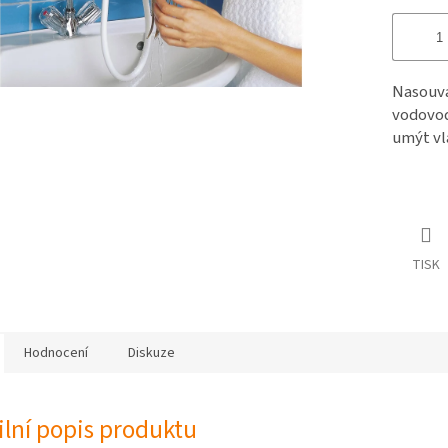
Nasouva
vodovod
umýt vl
TISK
Hodnocení
Diskuze
ilní popis produktu