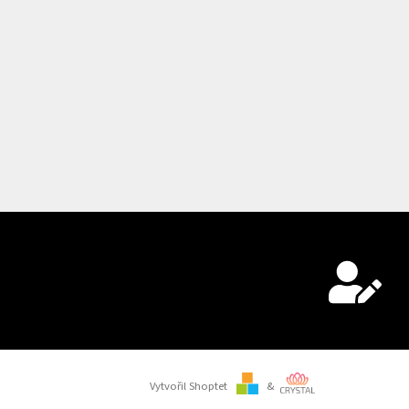
Vytvořil Shoptet
&