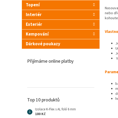
Topení
Nasouva
nebo dře
Interiér
kohoute
Exteriér
Vlastno
Kempování
J
Dárkové poukazy
U
J
V
Přijímáme online platby
Parame
b
m
d
h
Top 10 produktů
Izolace K-Flex s AL folií 6 mm
180 Kč