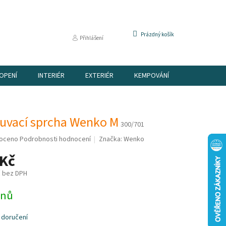
NÁKUPNÍ
Prázdný košík
Přihlášení
KOŠÍK
OPENÍ
INTERIÉR
EXTERIÉR
KEMPOVÁNÍ
DÁRKOVÉ P
uvací sprcha Wenko M
300/701
é
oceno
Podrobnosti hodnocení
Značka:
Wenko
í
 Kč
č bez DPH
dnů
k.
 doručení