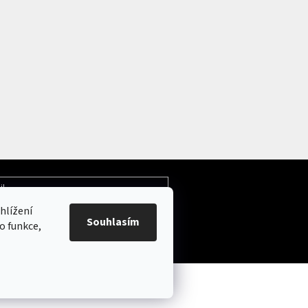
il
hlížení
Souhlasím
ochrany osobních údajů
o funkce,
.
Upravit nastavení cookies