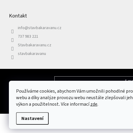
á
p
Kontakt
a
t
info
@
stavbakaravanu.cz
í
737 983 221
Stavbakaravanu.cz
stavbakaravanu
E-ma
Odebírat newsletter
Používáme cookies, abychom Vám umožnili pohodlné pro
Vložením e-mailu souhlasíte s
podmínkami 
webu a díky analýze provozu webu neustále zlepšovali jeh
výkon a použitelnost
.
Více informací
zde
.
Nastavení
Copyright 2026
Stavbakaravanu.cz
. Všechna práva vyhrazena