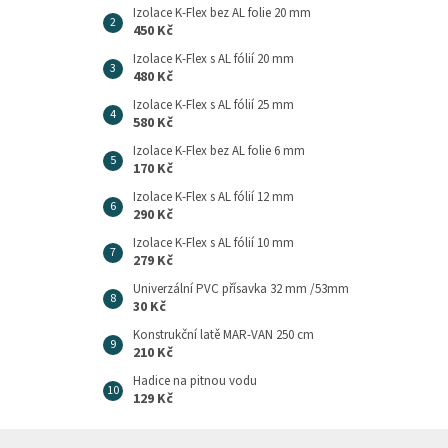
Izolace K-Flex bez AL folie 20 mm
450 Kč
Izolace K-Flex s AL fólií 20 mm
480 Kč
Izolace K-Flex s AL fólií 25 mm
580 Kč
Izolace K-Flex bez AL folie 6 mm
170 Kč
Izolace K-Flex s AL fólií 12 mm
290 Kč
Izolace K-Flex s AL fólií 10 mm
279 Kč
Univerzální PVC přísavka 32 mm /53mm
30 Kč
Konstrukční latě MAR-VAN 250 cm
210 Kč
Hadice na pitnou vodu
129 Kč
Z