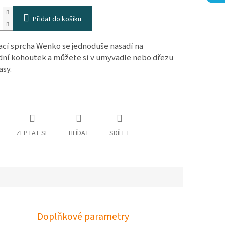
Přidat do košíku
cí sprcha Wenko
se jednoduše nasadí na
ní kohoutek a můžete si v umyvadle nebo dřezu
asy.
ZEPTAT SE
HLÍDAT
SDÍLET
Doplňkové parametry