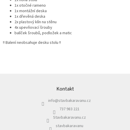
1x otočné rameno
1x montážní deska
1x dřevěná deska
2x plastový klín na stěnu
4x upevňovací šrouby
balíček šroubů, podložek a matic
!! Balení neobsahuje desku stolu !!
Z
á
p
Kontakt
a
info
@
stavbakaravanu.cz
t
í
737 983 221
Stavbakaravanu.cz
stavbakaravanu