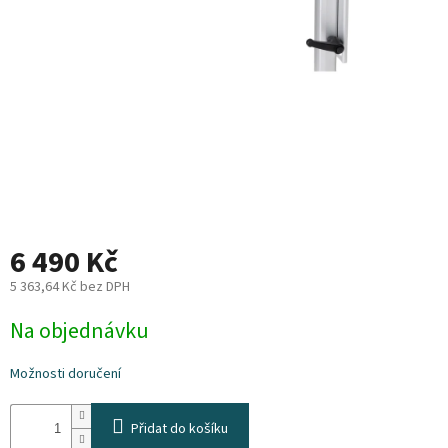
Plyn
Topení
Interiér
Exteriér
Kempování
6 490 Kč
Dárkové
5 363,64 Kč bez DPH
poukazy
Měrná
Na objednávku
cena:
Kontakty
Možnosti doručení
O
nás
Přidat do košíku
Podmínky
ochrany