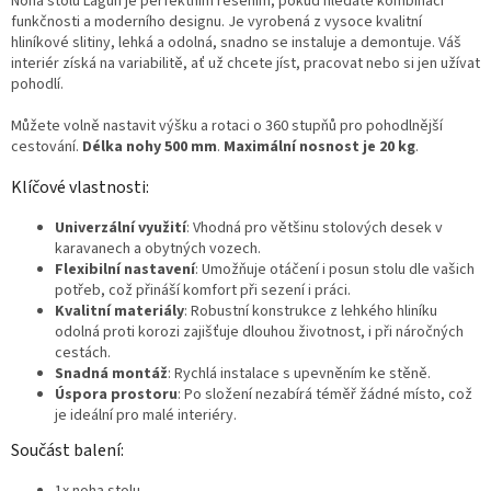
Noha stolu Lagun je perfektním řešením, pokud hledáte kombinaci
funkčnosti a moderního designu. Je vyrobená z vysoce kvalitní
hliníkové slitiny, lehká a odolná, snadno se instaluje a demontuje. Váš
interiér získá na variabilitě, ať už chcete jíst, pracovat nebo si jen užívat
pohodlí.
Můžete volně nastavit výšku a rotaci o 360 stupňů pro pohodlnější
cestování.
Délka nohy 500 mm
.
Maximální nosnost je 20 kg
.
Klíčové vlastnosti:
Univerzální využití
: Vhodná pro většinu stolových desek v
karavanech a obytných vozech.
Flexibilní nastavení
: Umožňuje otáčení i posun stolu dle vašich
potřeb, což přináší komfort při sezení i práci.
Kvalitní materiály
: Robustní konstrukce z lehkého hliníku
odolná proti korozi zajišťuje dlouhou životnost, i při náročných
cestách.
Snadná montáž
: Rychlá instalace s upevněním ke stěně.
Úspora prostoru
: Po složení nezabírá téměř žádné místo, což
je ideální pro malé interiéry.
Součást balení:
1x noha stolu