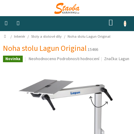
Přejít
na
obsah
NÁKUP
KOŠÍK
Domů
/
Interiér
/
Stoly a stolové díly
/
Noha stolu Lagun Original
Izolace
a
odhlučnění
Noha stolu Lagun Original
15466
Průměrné
Neohodnoceno
Podrobnosti hodnocení
Značka:
Lagun
Novinka
Konstrukční
hodnocení
materiály
produktu
je
0,0
Okna
a
z
ventilátory
5
hvězdiček.
Elektro
Voda