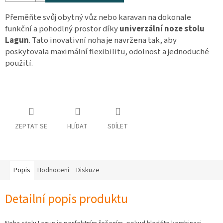
osobních
údajů
Přeměňte svůj obytný vůz nebo karavan na dokonale
funkční a pohodlný prostor díky
univerzální noze stolu
Obchodní
Lagun
. Tato inovativní noha je navržena tak, aby
podmínky
poskytovala maximální flexibilitu, odolnost a jednoduché
Vrácení
použití.
zboží
a
reklamace
Bonusový
program
Karavánek
ZEPTAT SE
HLÍDAT
SDÍLET
Moje
objednávka
Přihlášení
Popis
Hodnocení
Diskuze
Detailní popis produktu