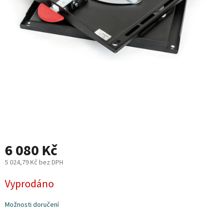
Plyn
Topení
Interiér
Exteriér
Kempování
Dárkové
6 080 Kč
poukazy
5 024,79 Kč bez DPH
Kontakty
Měrná
Vyprodáno
O
cena:
nás
Možnosti doručení
Podmínky
ochrany