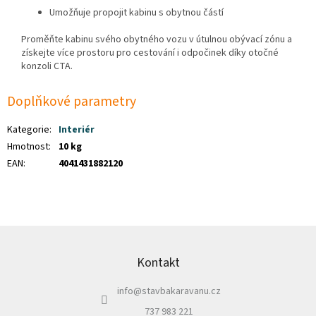
Umožňuje propojit kabinu s obytnou částí
Proměňte kabinu svého obytného vozu v útulnou obývací zónu a
získejte více prostoru pro cestování i odpočinek díky otočné
konzoli CTA.
Doplňkové parametry
Kategorie
:
Interiér
Hmotnost
:
10 kg
EAN
:
4041431882120
Z
á
p
Kontakt
a
info
@
stavbakaravanu.cz
t
í
737 983 221