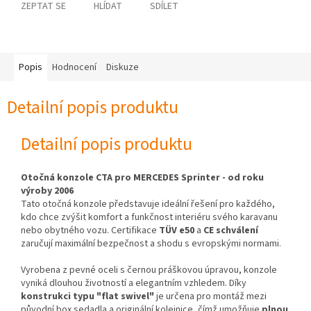
ZEPTAT SE
HLÍDAT
SDÍLET
Popis
Hodnocení
Diskuze
Detailní popis produktu
Detailní popis produktu
Otočná konzole CTA pro MERCEDES Sprinter - od roku
výroby 2006
Tato otočná konzole představuje ideální řešení pro každého,
kdo chce zvýšit komfort a funkčnost interiéru svého karavanu
nebo obytného vozu. Certifikace
TÜV e50
a
CE schválení
zaručují maximální bezpečnost a shodu s evropskými normami.
Vyrobena z pevné oceli s černou práškovou úpravou, konzole
vyniká dlouhou životností a elegantním vzhledem. Díky
konstrukci typu "flat swivel"
je určena pro montáž mezi
původní box sedadla a originální kolejnice, čímž umožňuje
plnou