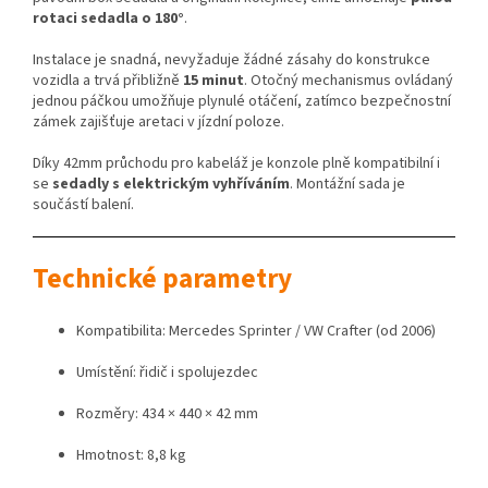
rotaci sedadla o 180°
.
Instalace je snadná, nevyžaduje žádné zásahy do konstrukce
vozidla a trvá přibližně
15 minut
. Otočný mechanismus ovládaný
jednou páčkou umožňuje plynulé otáčení, zatímco bezpečnostní
zámek zajišťuje aretaci v jízdní poloze.
Díky 42mm průchodu pro kabeláž je konzole plně kompatibilní i
se
sedadly s elektrickým vyhříváním
. Montážní sada je
součástí balení.
Technické parametry
Kompatibilita: Mercedes Sprinter / VW Crafter (od 2006)
Umístění: řidič i spolujezdec
Rozměry: 434 × 440 × 42 mm
Hmotnost: 8,8 kg