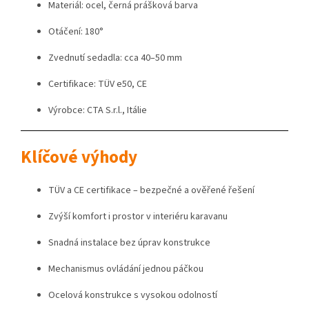
Materiál: ocel, černá prášková barva
Otáčení: 180°
Zvednutí sedadla: cca 40–50 mm
Certifikace: TÜV e50, CE
Výrobce: CTA S.r.l., Itálie
Klíčové výhody
TÜV a CE certifikace – bezpečné a ověřené řešení
Zvýší komfort i prostor v interiéru karavanu
Snadná instalace bez úprav konstrukce
Mechanismus ovládání jednou páčkou
Ocelová konstrukce s vysokou odolností