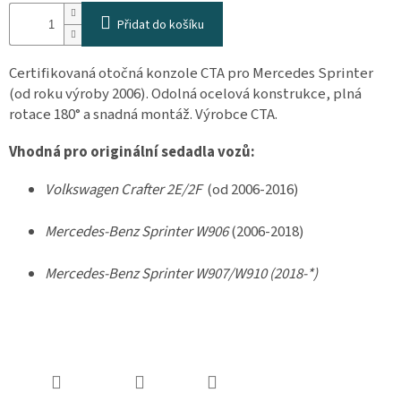
osobních
Přidat do košíku
údajů
Obchodní
Certifikovaná otočná konzole CTA pro Mercedes Sprinter
podmínky
(od roku výroby 2006). Odolná ocelová konstrukce, plná
Vrácení
rotace 180° a snadná montáž. Výrobce CTA.
zboží
a
reklamace
Vhodná pro originální sedadla vozů:
Bonusový
Volkswagen Crafter 2E/2F
(od 2006-2016)
program
Karavánek
Mercedes-Benz Sprinter W906
(2006-2018)
Moje
objednávka
Mercedes-Benz Sprinter W907/W910 (2018-*)
Přihlášení