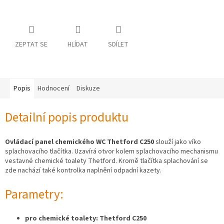
osobních
údajů
Obchodní
podmínky
ZEPTAT SE
HLÍDAT
SDÍLET
Vrácení
zboží
a
reklamace
Popis
Hodnocení
Diskuze
Bonusový
program
Detailní popis produktu
Karavánek
Moje
Ovládací panel chemického WC Thetford C250
slouží jako víko
objednávka
splachovacího tlačítka. Uzavírá otvor kolem splachovacího mechanismu
vestavné chemické toalety Thetford. Kromě tlačítka splachování se
Přihlášení
zde nachází také kontrolka naplnění odpadní kazety.
Parametry:
pro chemické toalety: Thetford C250