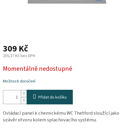
Plyn
Topení
Interiér
309 Kč
Exteriér
255,37 Kč bez DPH
Měrná
Momentálně nedostupné
Kempování
cena:
Možnosti doručení
Dárkové
poukazy
Přidat do košíku
Kontakty
O
Ovládací panel k chemickému WC Thetford sloužící jako
nás
uzávěr otvoru kolem splachovacího systému.
Podmínky
ochrany