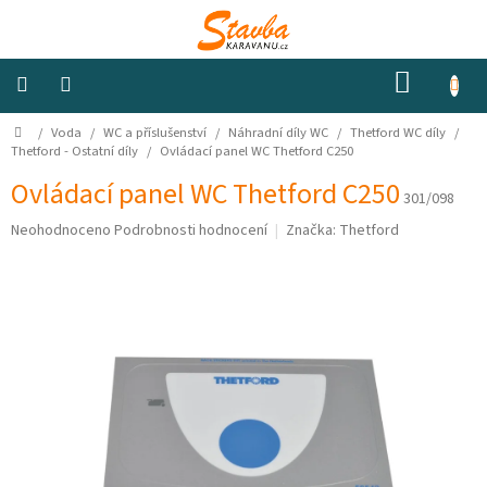
Přejít
na
obsah
NÁKUP
KOŠÍK
Domů
/
Voda
/
WC a příslušenství
/
Náhradní díly WC
/
Thetford WC díly
/
Izolace
a
Thetford - Ostatní díly
/
Ovládací panel WC Thetford C250
odhlučnění
Ovládací panel WC Thetford C250
301/098
Konstrukční
Průměrné
Neohodnoceno
Podrobnosti hodnocení
Značka:
Thetford
materiály
hodnocení
produktu
je
Okna
0,0
a
ventilátory
z
5
hvězdiček.
Elektro
Voda