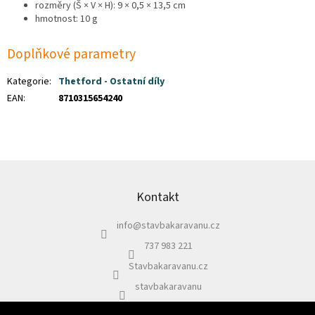
rozměry (Š × V × H): 9 × 0,5 × 13,5 cm
hmotnost: 10 g
Doplňkové parametry
Kategorie
:
Thetford - Ostatní díly
EAN
:
8710315654240
Z
á
p
Kontakt
a
info
@
stavbakaravanu.cz
t
í
737 983 221
Stavbakaravanu.cz
stavbakaravanu