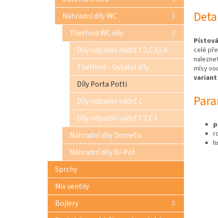
Deta
Náhradní díly WC
Thetford WC díly
Pístov
Díly odpadní nádrž C2,C3,C4
celé pře
nalezne
Thetford - Ostatní díly
mísy vo
variant
Díly Porta Potti
Para
Díly odpadní nádrž C
Díly odpadní nádrž C2,C3
p
r
Náhradní díly Dometic
h
Náhradní díly Bi-Pot
Sprchy
Mix ventily
Bojlery