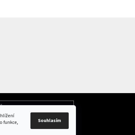
il
hlížení
Souhlasím
ochrany osobních údajů
o funkce,