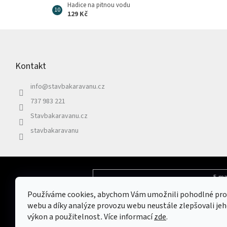
Hadice na pitnou vodu
129 Kč
Z
á
p
Kontakt
a
t
info
@
stavbakaravanu.cz
í
737 983 221
Stavbakaravanu.cz
stavbakaravanu
E-ma
Odebírat newsletter
Používáme cookies, abychom Vám umožnili pohodlné pro
Vložením e-mailu souhlasíte s
podmínkami 
webu a díky analýze provozu webu neustále zlepšovali jeh
výkon a použitelnost
.
Více informací
zde
.