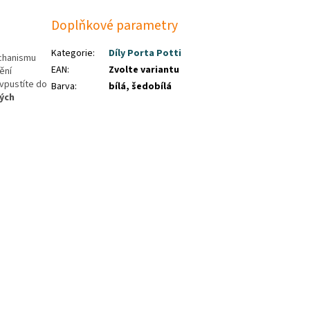
Doplňkové parametry
Kategorie
:
Díly Porta Potti
echanismu
EAN
:
Zvolte variantu
ění
 vpustíte do
Barva
:
bílá, šedobílá
ých