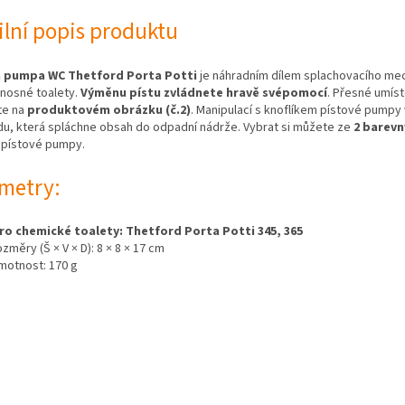
ilní popis produktu
á pumpa WC Thetford Porta Potti
je náhradním dílem splachovacího m
nosné toalety.
Výměnu pístu zvládnete hravě svépomocí
. Přesné umíst
te na
produktovém obrázku (č.2)
. Manipulací s knoflíkem pístové pumpy
du, která spláchne obsah do odpadní nádrže. Vybrat si můžete ze
2 barevn
pístové pumpy.
metry:
ro chemické toalety: Thetford Porta Potti 345, 365
ozměry (Š × V × D): 8 × 8 × 17 cm
motnost: 170 g