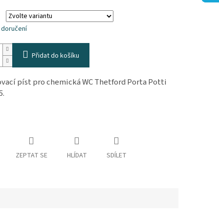
k.
 doručení
Přidat do košíku
vací píst pro chemická WC Thetford Porta Potti
5.
ZEPTAT SE
HLÍDAT
SDÍLET