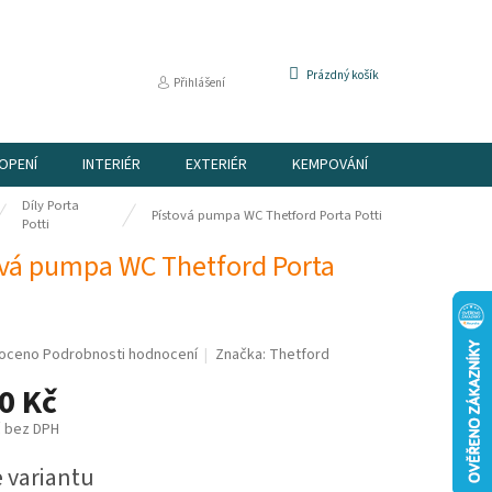
NÁKUPNÍ
Prázdný košík
Přihlášení
KOŠÍK
OPENÍ
INTERIÉR
EXTERIÉR
KEMPOVÁNÍ
DÁRKOVÉ P
Díly Porta
Pístová pumpa WC Thetford Porta Potti
Potti
ová pumpa WC Thetford Porta
é
oceno
Podrobnosti hodnocení
Značka:
Thetford
í
0 Kč
č bez DPH
e variantu