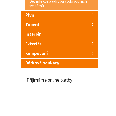
Dezinfekce a údržba vodovodních
systémů
Plyn
Topení
Interiér
Exteriér
Kempování
Dárkové poukazy
Přijímáme online platby