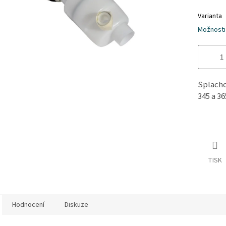
hvězdiče
Varianta
Možnosti
Splacho
345 a 36
TISK
Hodnocení
Diskuze