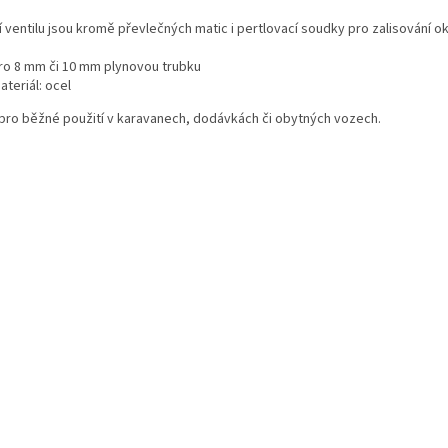
 ventilu jsou kromě převlečných matic i pertlovací soudky pro zalisování ok
ro 8 mm či 10 mm plynovou trubku
ateriál: ocel
pro běžné použití v karavanech, dodávkách či obytných vozech.