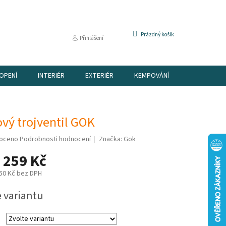
NÁKUPNÍ
Prázdný košík
Přihlášení
KOŠÍK
OPENÍ
INTERIÉR
EXTERIÉR
KEMPOVÁNÍ
DÁRKOVÉ P
vý trojventil GOK
é
oceno
Podrobnosti hodnocení
Značka:
Gok
í
 259 Kč
50 Kč
bez DPH
e variantu
k.