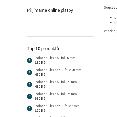
Součástí
Přijímáme online platby
p
m
Vhodné 
Top 10 produktů
Izolace K-Flex s AL folií 6 mm
180 Kč
Izolace K-Flex bez AL folie 20 mm
450 Kč
Izolace K-Flex s AL fólií 20 mm
480 Kč
Izolace K-Flex s AL fólií 25 mm
580 Kč
Izolace K-Flex bez AL folie 6 mm
170 Kč