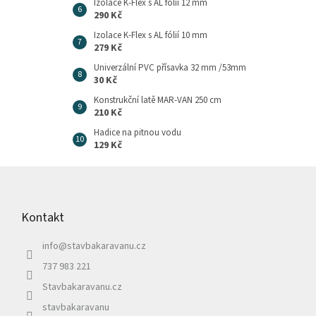
Izolace K-Flex s AL fólií 12 mm
290 Kč
Izolace K-Flex s AL fólií 10 mm
279 Kč
Univerzální PVC přísavka 32 mm /53mm
30 Kč
Konstrukční latě MAR-VAN 250 cm
210 Kč
Hadice na pitnou vodu
129 Kč
Z
á
p
Kontakt
a
t
info
@
stavbakaravanu.cz
í
737 983 221
Stavbakaravanu.cz
stavbakaravanu