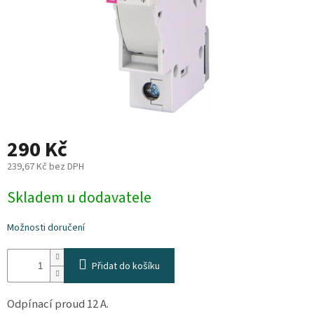
Plyn
Topení
Interiér
Exteriér
290 Kč
Kempování
239,67 Kč bez DPH
Měrná
Skladem u dodavatele
cena:
Dárkové
poukazy
Možnosti doručení
Kontakty
Přidat do košíku
O
nás
Odpínací proud 12 A.
Podmínky
ochrany