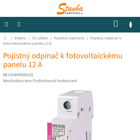
Přejít
na
obsah
NÁKUP
KOŠÍK
Domů
/
Elektro
/
DC jištění
/
Pojistné odpínače
/
Pojistný odpínač k
Izolace
a
fotovoltaickému panelu 12 A
odhlučnění
Pojistný odpínač k fotovoltaickému
panelu 12 A
Konstrukční
materiály
NEOA0H0000101
Průměrné
Neohodnoceno
Podrobnosti hodnocení
Okna
hodnocení
a
produktu
ventilátory
je
0,0
z
Elektro
5
hvězdiček.
Voda