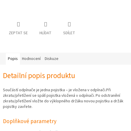
osobních
údajů
Obchodní
podmínky
ZEPTAT SE
HLÍDAT
SDÍLET
Vrácení
zboží
a
reklamace
Popis
Hodnocení
Diskuze
Bonusový
program
Karavánek
Detailní popis produktu
Moje
objednávka
Součástí odpínače je jedna pojistka – je vložena v odpínači.Při
zkratu/přetížení se spálí pojistka vložená v odpínači. Po odstranění
Přihlášení
zkratu/přetížení vložte do výklopného držáku novou pojistku a držák
pojistky zavřete.
Doplňkové parametry