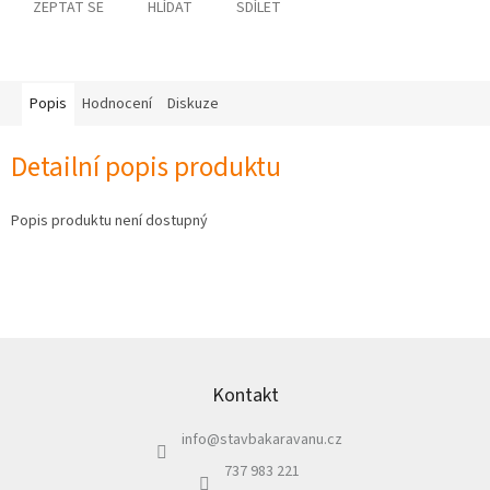
ZEPTAT SE
HLÍDAT
SDÍLET
osobních
údajů
Obchodní
podmínky
Popis
Hodnocení
Diskuze
Vrácení
zboží
Detailní popis produktu
a
reklamace
Popis produktu není dostupný
Bonusový
program
Karavánek
Moje
objednávka
Z
Přihlášení
á
p
Kontakt
a
info
@
stavbakaravanu.cz
t
í
737 983 221