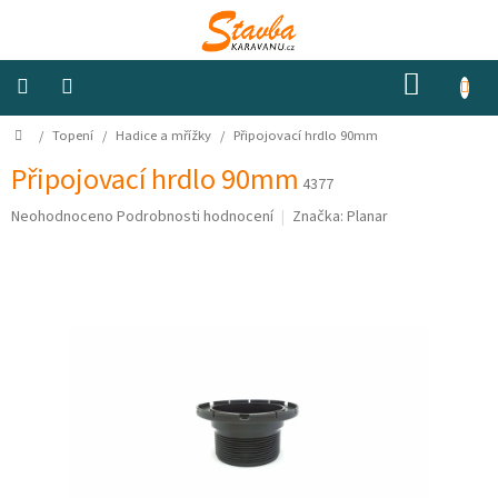
Přejít
na
obsah
NÁKUP
KOŠÍK
Domů
/
Topení
/
Hadice a mřížky
/
Připojovací hrdlo 90mm
Izolace
a
odhlučnění
Připojovací hrdlo 90mm
4377
Průměrné
Neohodnoceno
Podrobnosti hodnocení
Značka:
Planar
Konstrukční
hodnocení
materiály
produktu
je
0,0
Okna
a
z
ventilátory
5
hvězdiček.
Elektro
Voda