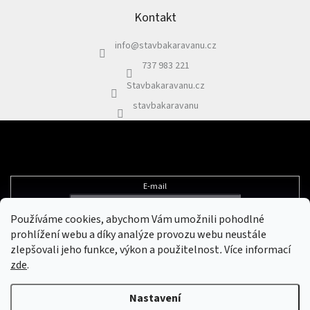
á
p
Kontakt
a
info
@
stavbakaravanu.cz
t
í
737 983 221
Stavbakaravanu.cz
stavbakaravanu
Odebírat newsletter
E-mail
Používáme cookies, abychom Vám umožnili pohodlné
Vložením e-mailu souhlasíte s
podmínkami ochrany osobních údajů
prohlížení webu a díky analýze provozu webu neustále
zlepšovali jeho funkce, výkon a použitelnost
.
Více informací
zde
.
Vytvořil Shoptet
&
Nastavení