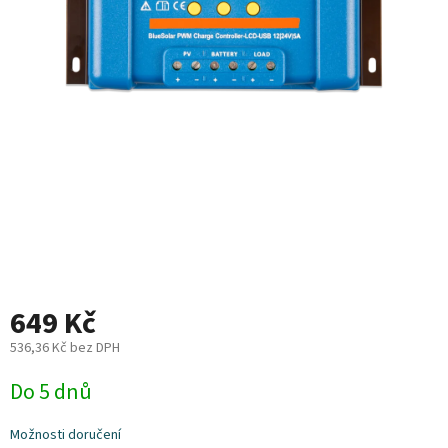
Plyn
Topení
Interiér
Exteriér
Kempování
Dárkové
poukazy
649 Kč
Kontakty
536,36 Kč bez DPH
Měrná
O
Do 5 dnů
nás
cena:
Podmínky
Možnosti doručení
ochrany