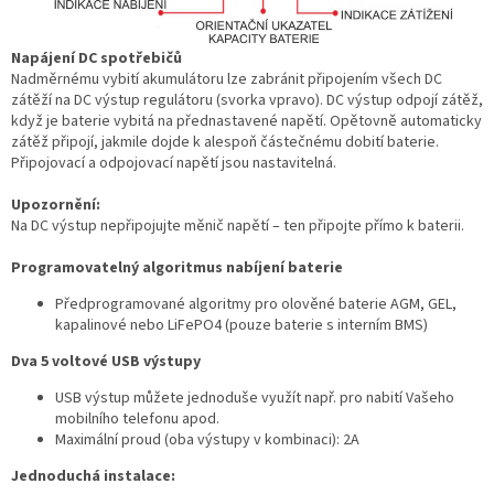
Napájení DC spotřebičů
Nadměrnému vybití akumulátoru lze zabránit připojením všech DC
zátěží na DC výstup regulátoru (svorka vpravo). DC výstup odpojí zátěž,
když je baterie vybitá na přednastavené napětí. Opětovně automaticky
zátěž připojí, jakmile dojde k alespoň částečnému dobití baterie.
Připojovací a odpojovací napětí jsou nastavitelná.
Upozornění:
Na DC výstup nepřipojujte měnič napětí – ten připojte přímo k baterii.
Programovatelný algoritmus nabíjení baterie
Předprogramované algoritmy pro olověné baterie AGM, GEL,
kapalinové nebo LiFePO4 (pouze baterie s interním BMS)
Dva 5 voltové USB výstupy
USB výstup můžete jednoduše využít např. pro nabití Vašeho
mobilního telefonu apod.
Maximální proud (oba výstupy v kombinaci): 2A
Jednoduchá instalace: