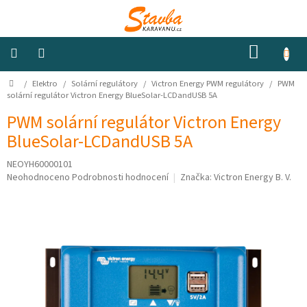
Přejít
na
obsah
NÁKUP
KOŠÍK
Domů
/
Elektro
/
Solární regulátory
/
Victron Energy PWM regulátory
/
PWM
Izolace
a
solární regulátor Victron Energy BlueSolar-LCDandUSB 5A
odhlučnění
PWM solární regulátor Victron Energy
BlueSolar-LCDandUSB 5A
Konstrukční
materiály
NEOYH60000101
Průměrné
Neohodnoceno
Podrobnosti hodnocení
Značka:
Victron Energy B. V.
Okna
hodnocení
a
produktu
ventilátory
je
0,0
z
Elektro
5
hvězdiček.
Voda