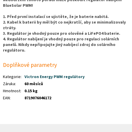
Nedodržení tohoto pořadí může poškodit regulátor nabíjení
BlueSolar PWM!
1. Před první instalací se ujistěte, že je baterie nabitá.
2. Kabel k baterii by měl být co nejkratší, aby se minimalizovaly
ztráty.
3. Regulátor je vhodný pouze pro olověné a LiFePO4 baterie.
4. Regulátor nabíjení je vhodný pouze pro regulaci solárních
panelů. Nikdy nepřipojujte jiný nabíjecí zdroj do solárního
regulátoru.
Doplňkové parametry
Kategorie
:
Victron Energy PWM regulátory
Záruka
:
60 měsíců
Hmotnost
:
0.15 kg
EAN
:
8719076046172
Z