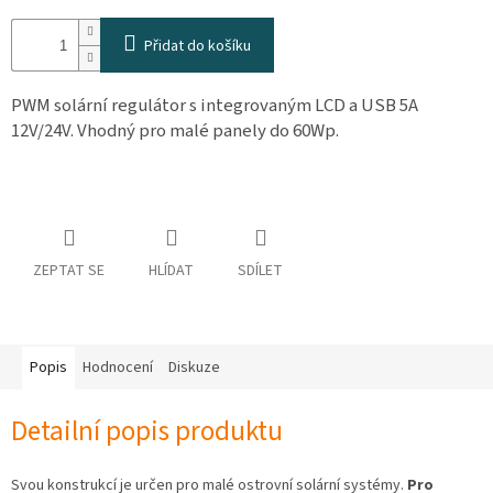
osobních
údajů
Přidat do košíku
Obchodní
podmínky
PWM solární regulátor s integrovaným LCD a USB 5A
12V/24V. Vhodný pro malé panely do 60Wp.
Vrácení
zboží
a
reklamace
Bonusový
program
Karavánek
ZEPTAT SE
HLÍDAT
SDÍLET
Moje
objednávka
Přihlášení
Popis
Hodnocení
Diskuze
Detailní popis produktu
Svou konstrukcí je určen pro malé ostrovní solární systémy.
Pro