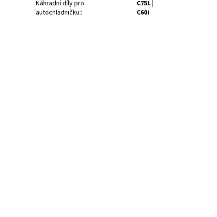
Náhradní díly pro
C75L |
autochladničku:
:
C60i