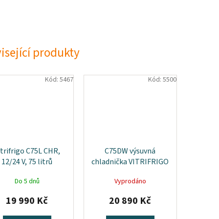
isející produkty
Kód:
5467
Kód:
5500
itrifrigo C75L CHR,
C75DW výsuvná
12/24 V, 75 litrů
chladnička VITRIFRIGO
12/24 V 75 litrů
Do 5 dnů
Vyprodáno
19 990 Kč
20 890 Kč