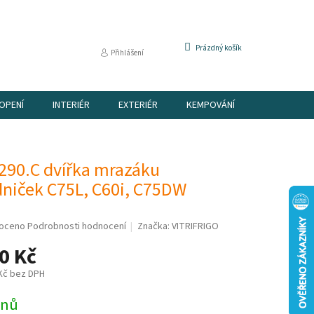
NÁKUPNÍ
Prázdný košík
Přihlášení
KOŠÍK
OPENÍ
INTERIÉR
EXTERIÉR
KEMPOVÁNÍ
DÁRKOVÉ P
290.C dvířka mrazáku
dniček C75L, C60i, C75DW
é
oceno
Podrobnosti hodnocení
Značka:
VITRIFRIGO
í
0 Kč
 Kč bez DPH
dnů