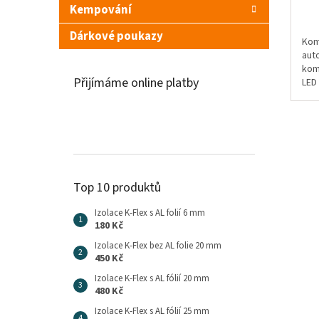
Kempování
Dárkové poukazy
Kom
aut
kom
Přijímáme online platby
LED 
sys
Top 10 produktů
Izolace K-Flex s AL folií 6 mm
180 Kč
Izolace K-Flex bez AL folie 20 mm
450 Kč
Izolace K-Flex s AL fólií 20 mm
480 Kč
Izolace K-Flex s AL fólií 25 mm