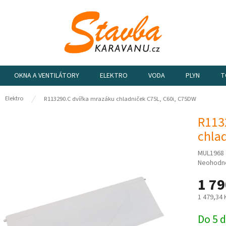
OKNA A VENTILÁTORY
ELEKTRO
VODA
PLYN
T
ů
Elektro
R113290.C dvířka mrazáku chladniček C75L, C60i, C75DW
R113
chla
MUL1968
Průměrn
Neohodn
hodnocen
1 79
produktu
je
1 479,34
0,0
z
Měrná
Do 5 
5
cena: