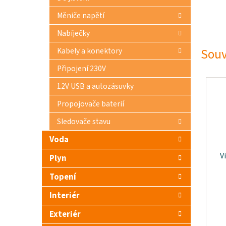
Měniče napětí
Nabíječky
Souv
Kabely a konektory
Připojení 230V
12V USB a autozásuvky
Propojovače baterií
Sledovače stavu
Voda
V
Plyn
Topení
Interiér
Exteriér