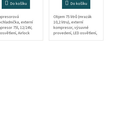
Do košíku
Do košíku
presorová
Objem 75 litrů (mrazák
ochladnička, externí
10,2 litru), externí
presor 75l, 12/24V,
kompresor, výsuvné
osvětlení, Airlock
provedení, LED osvětlení,
tém
Airlock systém, volitelně i
na 230V