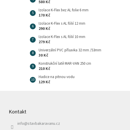
580 Kč
Izolace K-Flex bez AL folie 6 mm
170 Kč
Izolace K-Flex s AL fólií 12 mm
290 Kč
Izolace K-Flex s AL fólií 10 mm
279 Kč
Univerzální PVC přísavka 32 mm /53mm
30 Kč
Konstrukční latě MAR-VAN 250 cm
210 Kč
Hadice na pitnou vodu
129 Kč
Z
á
p
Kontakt
a
t
info
@
stavbakaravanu.cz
í