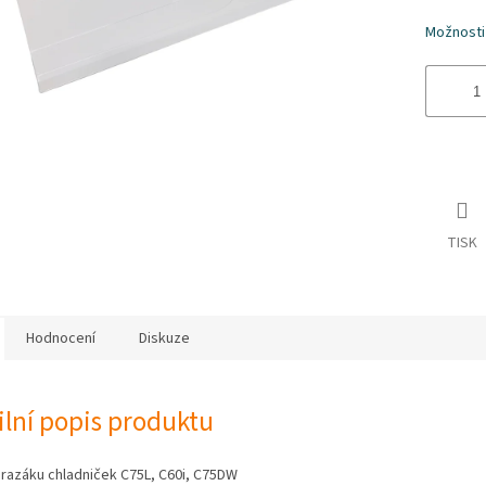
hvězdiče
Možnosti
TISK
Hodnocení
Diskuze
ilní popis produktu
mrazáku chladniček C75L, C60i, C75DW