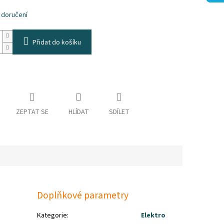
k.
 doručení
Přidat do košíku
ZEPTAT SE
HLÍDAT
SDÍLET
Doplňkové parametry
Kategorie
:
Elektro