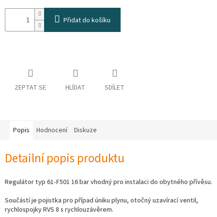
osobních
údajů
Přidat do košíku
Obchodní
podmínky
Vrácení
zboží
a
reklamace
ZEPTAT SE
HLÍDAT
SDÍLET
Bonusový
program
Karavánek
Popis
Hodnocení
Diskuze
Moje
objednávka
Detailní popis produktu
Přihlášení
Regulátor typ 61-F501 16 bar vhodný pro instalaci do obytného přívěsu.
Součástí je pojistka pro případ úniku plynu, otočný uzavírací ventil,
rychlospojky RVS 8 s rychlouzávěrem.