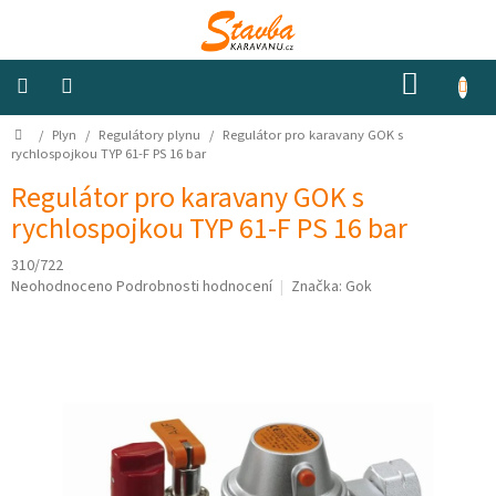
Přejít
na
obsah
NÁKUP
KOŠÍK
Domů
/
Plyn
/
Regulátory plynu
/
Regulátor pro karavany GOK s
Izolace
a
rychlospojkou TYP 61-F PS 16 bar
odhlučnění
Regulátor pro karavany GOK s
rychlospojkou TYP 61-F PS 16 bar
Konstrukční
materiály
310/722
Průměrné
Neohodnoceno
Podrobnosti hodnocení
Značka:
Gok
Okna
hodnocení
a
produktu
ventilátory
je
0,0
z
Elektro
5
hvězdiček.
Voda