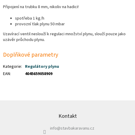
Připojení na trubku 8 mm, nikoliv na hadici!
spotřeba 1 kg/h
provozní tlak plynu 50 mbar
Uzavírací ventil neslouží k regulaci množství plynu, slouží pouze jako
uzávěr průchodu plynu.
Doplňkové parametry
Kategorie
:
Regulátory plynu
EAN
:
4045659058909
Z
á
p
Kontakt
a
info
@
stavbakaravanu.cz
t