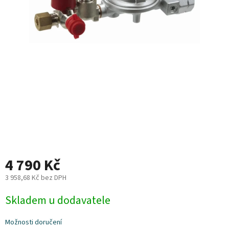
Plyn
Topení
Interiér
Exteriér
Kempování
Dárkové
poukazy
4 790 Kč
Kontakty
3 958,68 Kč bez DPH
Měrná
O
Skladem u dodavatele
nás
cena:
Podmínky
Možnosti doručení
ochrany