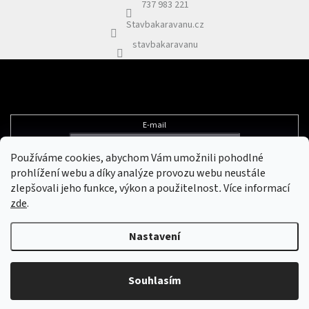
í
737 983 221
Stavbakaravanu.cz
stavbakaravanu
Odebírat newsletter
E-mail
Používáme cookies, abychom Vám umožnili pohodlné
Vložením e-mailu souhlasíte s
podmínkami ochrany osobních údajů
prohlížení webu a díky analýze provozu webu neustále
zlepšovali jeho funkce, výkon a použitelnost
.
Více informací
zde
.
Vytvořil Shoptet
&
Nastavení
Copyright 2026
Stavbakaravanu.cz
. Všechna práva vyhrazena.
Upravit
Souhlasím
nastavení cookies