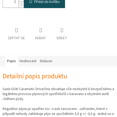
Přidat do košíku
osobních
údajů
Obchodní
podmínky
Vrácení
zboží
ZEPTAT SE
HLÍDAT
SDÍLET
a
reklamace
Bonusový
program
Karavánek
Popis
Hodnocení
Diskuze
Moje
Detailní popis produktu
objednávka
Přihlášení
Sada GOK Caramatic DriveOne obsahuje vše nezbytné k bezpečnému a
legálnímu provozu plynových spotřebičů v karavanu a obytném autě
i během jízdy.
Regulátor plynu je opatřen tzv. crash senzorem - zařízením, které v
případě nehody zablokuje plyn se zpožděním 3,5 g +/- 0,5 g. Jedná se o