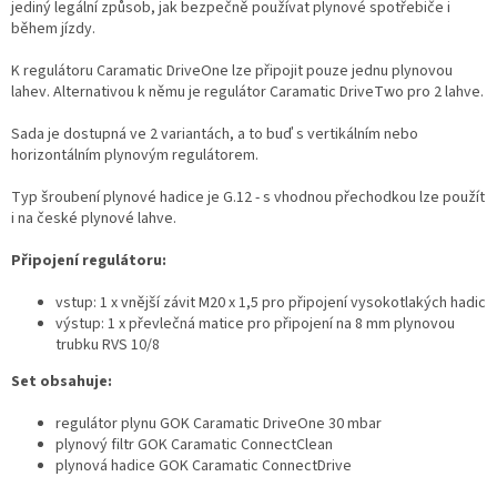
jediný legální způsob, jak bezpečně používat plynové spotřebiče i
během jízdy.
K regulátoru Caramatic DriveOne lze připojit pouze jednu plynovou
lahev. Alternativou k němu je regulátor Caramatic DriveTwo pro 2 lahve.
Sada je dostupná ve 2 variantách, a to buď s vertikálním nebo
horizontálním plynovým regulátorem.
Typ šroubení plynové hadice je G.12 - s vhodnou přechodkou lze použít
i na české plynové lahve.
Připojení regulátoru:
vstup: 1 x vnější závit M20 x 1,5 pro připojení vysokotlakých hadic
výstup: 1 x převlečná matice pro připojení na 8 mm plynovou
trubku RVS 10/8
Set obsahuje:
regulátor plynu GOK Caramatic DriveOne 30 mbar
plynový filtr GOK Caramatic ConnectClean
plynová hadice GOK Caramatic ConnectDrive