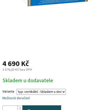
Plyn
Topení
Interiér
Exteriér
Kempování
4 690 Kč
3 876,03 Kč bez DPH
Dárkové
poukazy
Měrná
Skladem u dodavatele
cena:
Kontakty
Varianta
O
nás
Možnosti doručení
Podmínky
ochrany