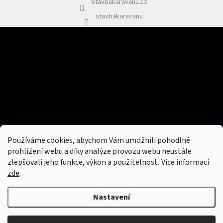
Stavbakaravanu.cz
stavbakaravanu
Odebírat newsletter
Vložte svůj e-mail a my vám budeme zasílat informace o nových
produktech na našem e-shopu.
E-mail
Vložením e-mailu souhlasíte s
podmínkami ochrany osobních údajů
Používáme cookies, abychom Vám umožnili pohodlné
PŘIHLÁSIT SE
prohlížení webu a díky analýze provozu webu neustále
zlepšovali jeho funkce, výkon a použitelnost
.
Více informací
zde
.
Vytvořil Shoptet
&
Nastavení