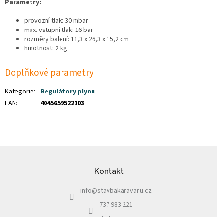
Parametry:
provozní tlak: 30 mbar
max. vstupní tlak: 16 bar
rozměry balení: 11,3 x 26,3 x 15,2 cm
hmotnost: 2 kg
Doplňkové parametry
Kategorie
:
Regulátory plynu
EAN
:
4045659522103
Z
á
p
Kontakt
a
info
@
stavbakaravanu.cz
t
í
737 983 221