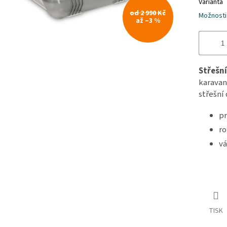
Varianta
od 2 990 Kč
Možnosti
až –3 %
Střešní
karavan
střešní
pr
ro
vá
TISK