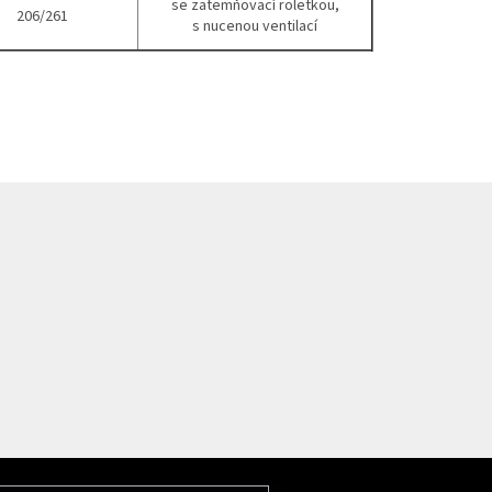
se zatemňovací roletkou,
206/261
s nucenou ventilací