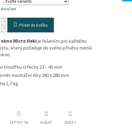
 doručení
Přidat do košíku
 okno Micro Heki
je řešením pro každého
istu, který požaduje do svého přívěsu menší
 okno.
o tloušťku střechy 23 – 45 mm
změr montážní díry 280 x 280 mm
ha 1,7 kg
ZEPTAT SE
HLÍDAT
SDÍLET