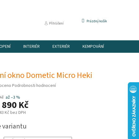
NÁKUPNÍ
Prázdný košík
Přihlášení
KOŠÍK
OPENÍ
INTERIÉR
EXTERIÉR
KEMPOVÁNÍ
DÁRKOVÉ P
šní okno Dometic Micro Heki
é
oceno
Podrobnosti hodnocení
í
Kč
až –3 %
 890 Kč
43 Kč
bez DPH
e variantu
k.