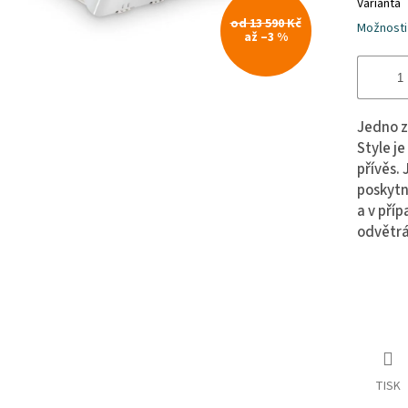
Varianta
od 13 590 Kč
Možnosti
až –3 %
Jedno z
Style j
přívěs.
poskytn
a v příp
odvětrá
TISK