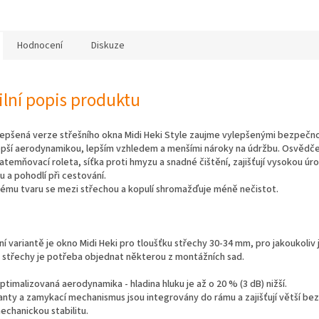
Hodnocení
Diskuze
ilní popis produktu
lepšená verze střešního okna Midi Heki Style zaujme vylepšenými bezpečn
lepší aerodynamikou, lepším vzhledem a menšími nároky na údržbu. Osvědč
zatemňovací roleta, síťka proti hmyzu a snadné čištění, zajišťují vysokou úr
 a pohodlí při cestování.
vému tvaru se mezi střechou a kopulí shromažďuje méně nečistot.
ní variantě je okno Midi Heki pro tloušťku střechy 30-34 mm, pro jakoukoliv 
 střechy je potřeba objednat některou z montážních sad.
ptimalizovaná aerodynamika - hladina hluku je až o 20 % (3 dB) nižší.
anty a zamykací mechanismus jsou integrovány do rámu a zajišťují větší be
echanickou stabilitu.