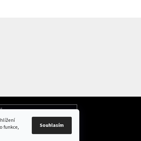
il
hlížení
Souhlasím
ochrany osobních údajů
o funkce,