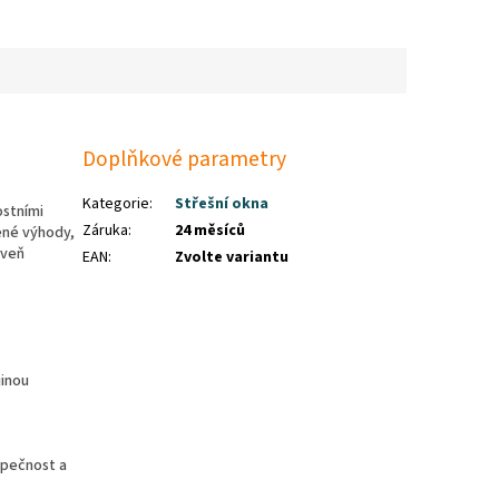
Doplňkové parametry
Kategorie
:
Střešní okna
ostními
Záruka
:
24 měsíců
ené výhody,
oveň
EAN
:
Zvolte variantu
jinou
zpečnost a