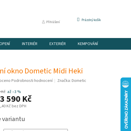
NÁKUPNÍ
Prázdný košík
Přihlášení
KOŠÍK
OPENÍ
INTERIÉR
EXTERIÉR
KEMPOVÁNÍ
DÁRKOVÉ P
šní okno Dometic Midi Heki
é
oceno
Podrobnosti hodnocení
Značka:
Dometic
í
 Kč
až –3 %
3 590 Kč
,40 Kč
bez DPH
e variantu
k.