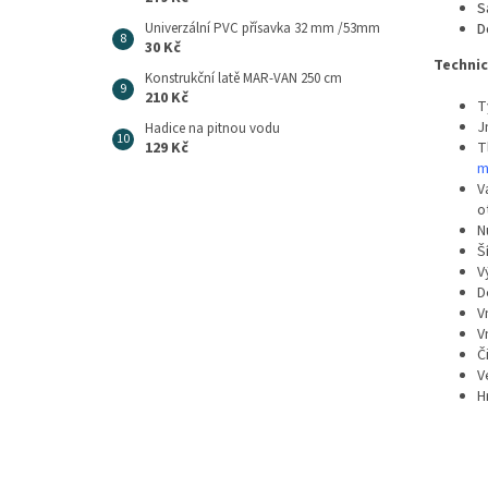
S
D
Univerzální PVC přísavka 32 mm /53mm
30 Kč
Techni
Konstrukční latě MAR-VAN 250 cm
210 Kč
T
J
Hadice na pitnou vodu
T
129 Kč
m
V
o
N
Š
V
D
V
V
Č
V
H