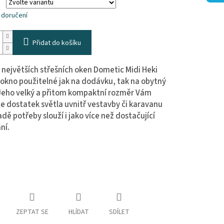
 doručení
Přidat do košíku
 největších střešních oken Dometic Midi Heki
e okno použitelné jak na dodávku, tak na obytný
 Jeho velký a přitom kompaktní rozměr Vám
e dostatek světla uvnitř vestavby či karavanu
adě potřeby slouží i jako více než dostačující
ní.
ZEPTAT SE
HLÍDAT
SDÍLET