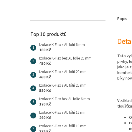
Popis
Top 10 produktů
Deta
Izolace K-Flex s AL folií 6 mm
180 Kč
Tato vy
Izolace K-Flex bez AL folie 20 mm
prvky, 
450 Kč
jako je 
Izolace K-Flex s AL fólií 20 mm
komfortu
480 Kč
Díky no
Izolace K-Flex s AL fólií 25 mm
580 Kč
Izolace K-Flex bez AL folie 6 mm
V základ
170 Kč
tloušťku
Izolace K-Flex s AL fólií 12 mm
O
290 Kč
P
Izolace K-Flex s AL fólií 10 mm
m
279 Kč