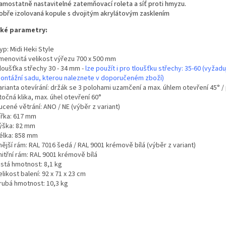
amostatně nastavitelné zatemňovací roleta a síť proti hmyzu.
obře izolovaná kopule s dvojitým akrylátovým zasklením
cké parametry:
yp: Midi Heki Style
menovitá velikost výřezu 700 x 500 mm
loušťka střechy 30 - 34 mm -
lze použít i pro tloušťku střechy: 35-60 (vyžadu
ontážní sadu, kterou naleznete v doporučeném zboží)
arianta otevírání: držák se 3 polohami uzamčení a max. úhlem otevření 45° /
točná klika, max. úhel otevření 60°
ucené větrání: ANO / NE (výběr z variant)
ířka: 617 mm
ýška: 82 mm
élka: 858 mm
nější rám: RAL 7016 šedá / RAL 9001 krémově bílá (výběr z variant)
nitřní rám: RAL 9001 krémově bílá
istá hmotnost: 8,1 kg
elikost balení: 92 x 71 x 23 cm
rubá hmotnost: 10,3 kg