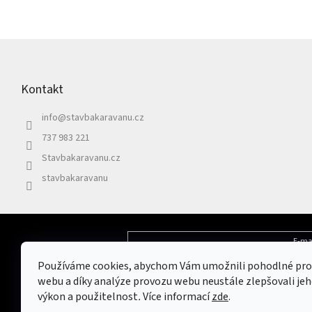
Z
á
p
Kontakt
a
t
info
@
stavbakaravanu.cz
í
737 983 221
Stavbakaravanu.cz
stavbakaravanu
E-ma
Odebírat newsletter
Používáme cookies, abychom Vám umožnili pohodlné pro
Vložením e-mailu souhlasíte s
podmínkami 
webu a díky analýze provozu webu neustále zlepšovali jeh
výkon a použitelnost
.
Více informací
zde
.